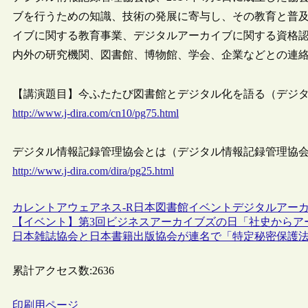
ブを行うための知識、技術の発展に寄与し、その教育と普
イブに関する教育事業、デジタルアーカイブに関する資格
内外の研究機関、図書館、博物館、学会、企業などとの連
【講演題目】今ふたたび図書館とデジタル化を語る（デジ
http://www.j-dira.com/cn10/pg75.html
デジタル情報記録管理協会とは（デジタル情報記録管理協
http://www.j-dira.com/dira/pg25.html
カレントアウェアネス-R
日本
図書館
イベント
デジタルアー
【イベント】第3回ビジネスアーカイブズの日「社史からアー
日本雑誌協会と日本書籍出版協会が連名で「特定秘密保護
累計アクセス数:
2636
印刷用ページ