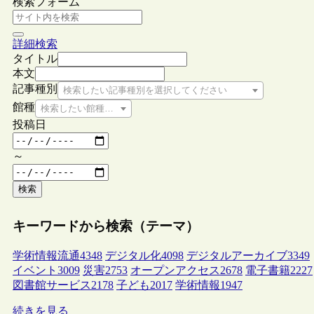
検索フォーム
詳細検索
タイトル
本文
記事種別
検索したい記事種別を選択してください
館種
検索したい館種を選択してください
投稿日
～
検索
キーワードから検索（テーマ）
学術情報流通
4348
デジタル化
4098
デジタルアーカイブ
3349
イベント
3009
災害
2753
オープンアクセス
2678
電子書籍
2227
図書館サービス
2178
子ども
2017
学術情報
1947
続きを見る