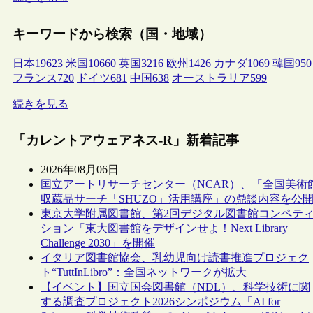
キーワードから検索（国・地域）
日本
19623
米国
10660
英国
3216
欧州
1426
カナダ
1069
韓国
950
フランス
720
ドイツ
681
中国
638
オーストラリア
599
続きを見る
「カレントアウェアネス-R」新着記事
2026年08月06日
国立アートリサーチセンター（NCAR）、「全国美術
収蔵品サーチ「SHŪZŌ」活用講座」の鼎談内容を公
東京大学附属図書館、第2回デジタル図書館コンペテ
ション「東大図書館をデザインせよ！Next Library
Challenge 2030」を開催
イタリア図書館協会、乳幼児向け読書推進プロジェク
ト“TuttInLibro”：全国ネットワークが拡大
【イベント】国立国会図書館（NDL）、科学技術に関
する調査プロジェクト2026シンポジウム「AI for