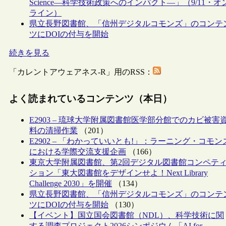
Science―科学技術政策へのインパクト―」（9/11・オ
ライン）
県立長野図書館、「信州デジタルコモンズ」のコンテ
ツにDOIの付与を開始
続きを見る
「カレントアウェアネス-R」用のRSS：
よく読まれているコンテンツ（本日）
E2903 – 琉球大学附属図書館医学部分館でのカビ被害
料の清掃作業
（201）
E2902 – 「わかっていいとも!」：ラーニング・コモン
における学際交流支援企画
（166）
東京大学附属図書館、第2回デジタル図書館コンペテ
ション「東大図書館をデザインせよ！Next Library
Challenge 2030」を開催
（134）
県立長野図書館、「信州デジタルコモンズ」のコンテ
ツにDOIの付与を開始
（130）
【イベント】国立国会図書館（NDL）、科学技術に関
する調査プロジェクト2026シンポジウム「AI for