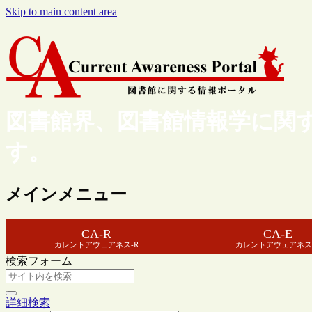
Skip to main content area
図書館界、図書館情報学に関
す。
メインメニュー
CA-R
CA-E
カレントアウェアネス-R
カレントアウェアネス
検索フォーム
詳細検索