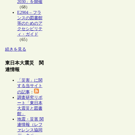
2030」を開催
（68）
E2904 – フラ
ンスの図書館
等のためのア
クセシビリテ
ィ・ガイド
（65）
続きを見る
東日本大震災 関
連情報
「災害」に関
する当サイト
の記事
：
調査研究リポ
ート「東日本
大震災と図書
館」
地震・災害 関
連情報（レフ
ァレンス協同