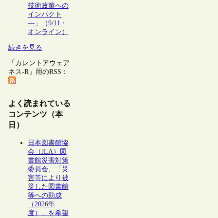
技術政策への
インパクト
―」（9/11・
オンライン）
続きを見る
「カレントアウェア
ネス-R」用のRSS：
よく読まれている
コンテンツ（本
日）
日本図書館協
会（JLA）図
書館災害対策
委員会、「災
害等により被
災した図書館
等への助成
（2026年
度）」を希望