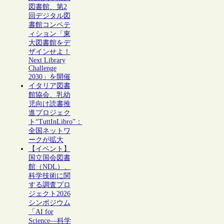
図書館、第2
回デジタル図
書館コンペテ
ィション「東
大図書館をデ
ザインせよ！
Next Library
Challenge
2030」を開催
イタリア図書
館協会、乳幼
児向け読書推
進プロジェク
ト“TuttInLibro”：
全国ネットワ
ークが拡大
【イベント】
国立国会図書
館（NDL）、
科学技術に関
する調査プロ
ジェクト2026
シンポジウム
「AI for
Science―科学