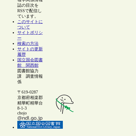
誌の目次を
RSSで配信し
ています。
このサイトに
ついて
サイトポリシ
ー
検索の方法
サイトの更新
履歴
国立国会図書
館 関西館
図書館協力
課 調査情報
係
〒619-0287
京都府相楽郡
精華町精華台
8-1-3
chojo