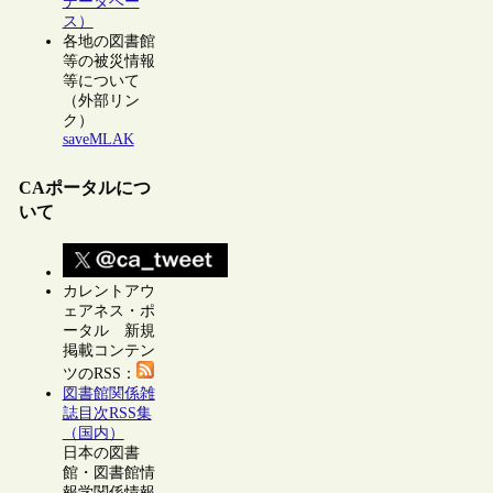
データベー
ス）
各地の図書館
等の被災情報
等について
（外部リン
ク）
saveMLAK
CAポータルにつ
いて
カレントアウ
ェアネス・ポ
ータル 新規
掲載コンテン
ツのRSS：
図書館関係雑
誌目次RSS集
（国内）
日本の図書
館・図書館情
報学関係情報