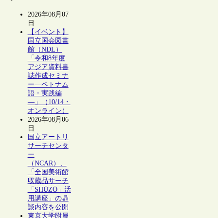
2026年08月07
日
【イベント】
国立国会図書
館（NDL）
「令和8年度
アジア資料書
誌作成セミナ
ー―ベトナム
語・実践編
―」（10/14・
オンライン）
2026年08月06
日
国立アートリ
サーチセンタ
ー
（NCAR）、
「全国美術館
収蔵品サーチ
「SHŪZŌ」活
用講座」の鼎
談内容を公開
東京大学附属