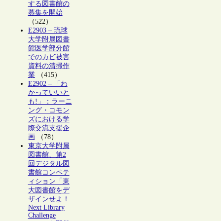
する図書館の
募集を開始
（522）
E2903 – 琉球
大学附属図書
館医学部分館
でのカビ被害
資料の清掃作
業
（415）
E2902 – 「わ
かっていいと
も!」：ラーニ
ング・コモン
ズにおける学
際交流支援企
画
（78）
東京大学附属
図書館、第2
回デジタル図
書館コンペテ
ィション「東
大図書館をデ
ザインせよ！
Next Library
Challenge