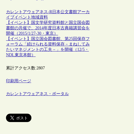
カレントアウェアネス-R
日本
公文書館
アーカ
イブ
イベント
地域資料
【イベント】国文学研究資料館と国立国会図
書館の共催で、2014年度日本古典籍講習会を
開催（2015/1/27-30・東京）
【イベント】国立国会図書館、第25回保存フ
ォーラム「続けられる資料保存－まねしてみ
たいマネジメントの工夫－」を開催（12/5・
NDL東京本館）
累計アクセス数:
2807
印刷用ページ
カレントアウェアネス・ポータル