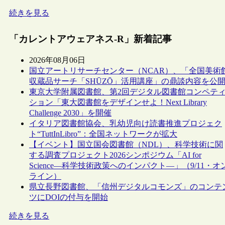
続きを見る
「カレントアウェアネス-R」新着記事
2026年08月06日
国立アートリサーチセンター（NCAR）、「全国美術
収蔵品サーチ「SHŪZŌ」活用講座」の鼎談内容を公
東京大学附属図書館、第2回デジタル図書館コンペテ
ション「東大図書館をデザインせよ！Next Library
Challenge 2030」を開催
イタリア図書館協会、乳幼児向け読書推進プロジェク
ト“TuttInLibro”：全国ネットワークが拡大
【イベント】国立国会図書館（NDL）、科学技術に関
する調査プロジェクト2026シンポジウム「AI for
Science―科学技術政策へのインパクト―」（9/11・オ
ライン）
県立長野図書館、「信州デジタルコモンズ」のコンテ
ツにDOIの付与を開始
続きを見る