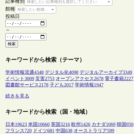
記事種別
検索したい記事種別を選択してください
館種
検索したい館種を選択してください
投稿日
～
検索
キーワードから検索（テーマ）
学術情報流通
4348
デジタル化
4098
デジタルアーカイブ
3349
イベント
3009
災害
2753
オープンアクセス
2678
電子書籍
2227
図書館サービス
2178
子ども
2017
学術情報
1947
続きを見る
キーワードから検索（国・地域）
日本
19623
米国
10660
英国
3216
欧州
1426
カナダ
1069
韓国
950
フランス
720
ドイツ
681
中国
638
オーストラリア
599