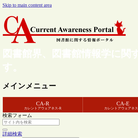
Skip to main content area
図書館界、図書館情報学に関
す。
メインメニュー
CA-R
CA-E
カレントアウェアネス-R
カレントアウェアネス
検索フォーム
詳細検索