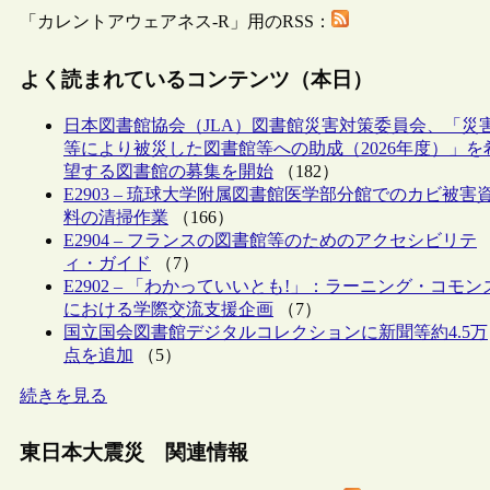
「カレントアウェアネス-R」用のRSS：
よく読まれているコンテンツ（本日）
日本図書館協会（JLA）図書館災害対策委員会、「災
等により被災した図書館等への助成（2026年度）」を
望する図書館の募集を開始
（182）
E2903 – 琉球大学附属図書館医学部分館でのカビ被害
料の清掃作業
（166）
E2904 – フランスの図書館等のためのアクセシビリテ
ィ・ガイド
（7）
E2902 – 「わかっていいとも!」：ラーニング・コモン
における学際交流支援企画
（7）
国立国会図書館デジタルコレクションに新聞等約4.5万
点を追加
（5）
続きを見る
東日本大震災 関連情報