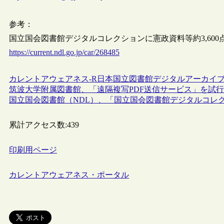
参考：
国立国会図書館デジタルコレクションに憲政資料等約3,600点を追加
https://current.ndl.go.jp/car/268485
カレントアウェアネス-R
日本
国立図書館
デジタルアーカイ
筑波大学附属図書館、「遠隔複写PDF送信サービス」を試
国立国会図書館（NDL）、「国立国会図書館デジタルコレ
累計アクセス数:
439
印刷用ページ
カレントアウェアネス・ポータル