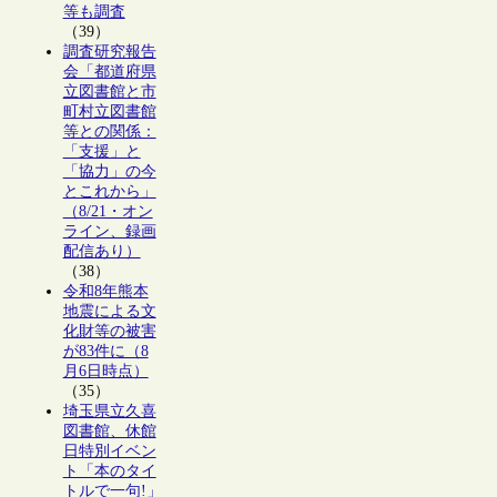
等も調査
（39）
調査研究報告
会「都道府県
立図書館と市
町村立図書館
等との関係：
「支援」と
「協力」の今
とこれから」
（8/21・オン
ライン、録画
配信あり）
（38）
令和8年熊本
地震による文
化財等の被害
が83件に（8
月6日時点）
（35）
埼玉県立久喜
図書館、休館
日特別イベン
ト「本のタイ
トルで一句!」