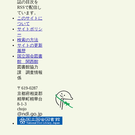
誌の目次を
RSSで配信し
ています。
このサイトに
ついて
サイトポリシ
ー
検索の方法
サイトの更新
履歴
国立国会図書
館 関西館
図書館協力
課 調査情報
係
〒619-0287
京都府相楽郡
精華町精華台
8-1-3
chojo