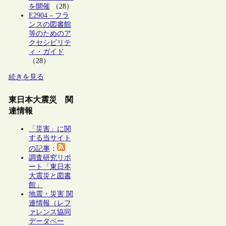
を開催
（28）
E2904 – フラ
ンスの図書館
等のためのア
クセシビリテ
ィ・ガイド
（28）
続きを見る
東日本大震災 関
連情報
「災害」に関
する当サイト
の記事
：
調査研究リポ
ート「東日本
大震災と図書
館」
地震・災害 関
連情報（レフ
ァレンス協同
データベー