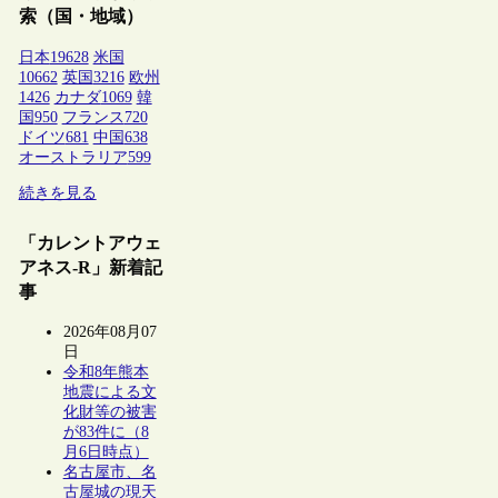
索（国・地域）
日本
19628
米国
10662
英国
3216
欧州
1426
カナダ
1069
韓
国
950
フランス
720
ドイツ
681
中国
638
オーストラリア
599
続きを見る
「カレントアウェ
アネス-R」新着記
事
2026年08月07
日
令和8年熊本
地震による文
化財等の被害
が83件に（8
月6日時点）
名古屋市、名
古屋城の現天