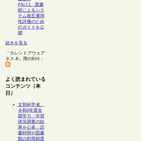
PALCI、図書
館によるシス
テム相互運用
性評価のため
のガイドを公
開
続きを見る
「カレントアウェア
ネス-R」用のRSS：
よく読まれている
コンテンツ（本
日）
文部科学省、
令和8年度全
国学力・学習
状況調査の結
果を公表：読
書時間や図書
館の利用頻度