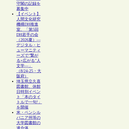
守閣の記録を
募集中
【イベント】
人間文化研究
機構DH推進
室、「第5回
DH若手の会
（2026夏）―
デジタル・ヒ
ューマニティ
ーズで“繋が
る×広がる”人
文学―」
（8/24-25・大
阪府）
埼玉県立久喜
図書館、休館
日特別イベン
ト「本のタイ
トルで一句!」
を開催
米・ペンシル
バニア州等の
大学図書館の
連合体