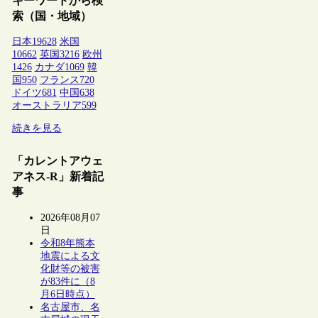
キーワードから検
索（国・地域）
日本
19628
米国
10662
英国
3216
欧州
1426
カナダ
1069
韓
国
950
フランス
720
ドイツ
681
中国
638
オーストラリア
599
続きを見る
「カレントアウェ
アネス-R」新着記
事
2026年08月07
日
令和8年熊本
地震による文
化財等の被害
が83件に（8
月6日時点）
名古屋市、名