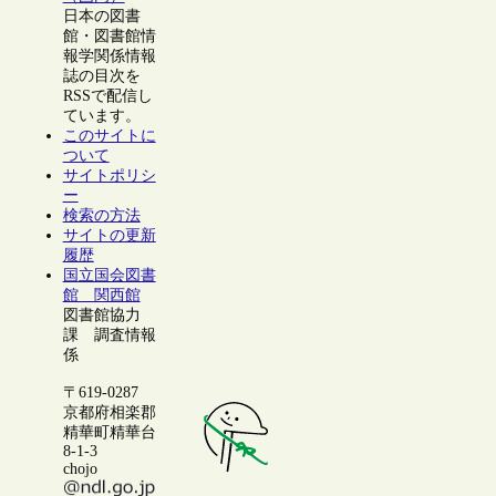
日本の図書
館・図書館情
報学関係情報
誌の目次を
RSSで配信し
ています。
このサイトに
ついて
サイトポリシ
ー
検索の方法
サイトの更新
履歴
国立国会図書
館 関西館
図書館協力
課 調査情報
係
〒619-0287
京都府相楽郡
精華町精華台
8-1-3
chojo