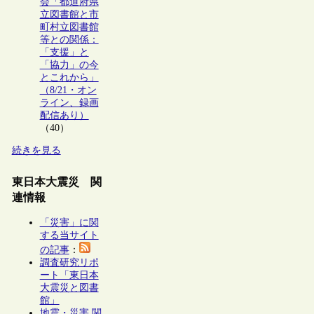
会「都道府県
立図書館と市
町村立図書館
等との関係：
「支援」と
「協力」の今
とこれから」
（8/21・オン
ライン、録画
配信あり）
（40）
続きを見る
東日本大震災 関
連情報
「災害」に関
する当サイト
の記事
：
調査研究リポ
ート「東日本
大震災と図書
館」
地震・災害 関