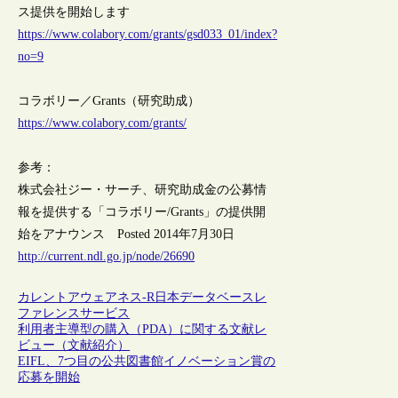
ス提供を開始します
https://www.colabory.com/grants/gsd033_01/index?
no=9
コラボリー／Grants（研究助成）
https://www.colabory.com/grants/
参考：
株式会社ジー・サーチ、研究助成金の公募情
報を提供する「コラボリー/Grants」の提供開
始をアナウンス Posted 2014年7月30日
http://current.ndl.go.jp/node/26690
カレントアウェアネス-R
日本
データベース
レ
ファレンスサービス
利用者主導型の購入（PDA）に関する文献レ
ビュー（文献紹介）
EIFL、7つ目の公共図書館イノベーション賞の
応募を開始