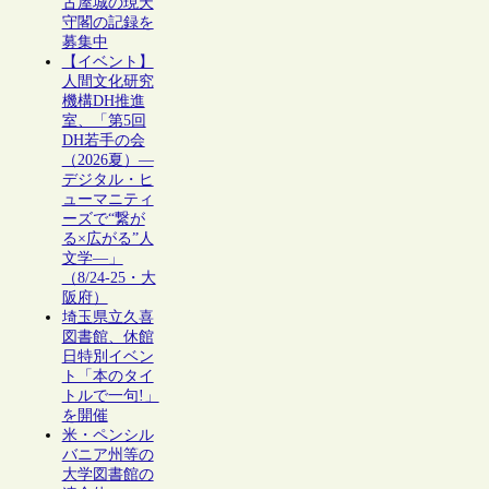
古屋城の現天
守閣の記録を
募集中
【イベント】
人間文化研究
機構DH推進
室、「第5回
DH若手の会
（2026夏）―
デジタル・ヒ
ューマニティ
ーズで“繋が
る×広がる”人
文学―」
（8/24-25・大
阪府）
埼玉県立久喜
図書館、休館
日特別イベン
ト「本のタイ
トルで一句!」
を開催
米・ペンシル
バニア州等の
大学図書館の