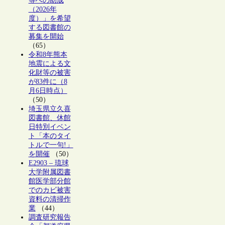
等への助成
（2026年
度）」を希望
する図書館の
募集を開始
（65）
令和8年熊本
地震による文
化財等の被害
が83件に（8
月6日時点）
（50）
埼玉県立久喜
図書館、休館
日特別イベン
ト「本のタイ
トルで一句!」
を開催
（50）
E2903 – 琉球
大学附属図書
館医学部分館
でのカビ被害
資料の清掃作
業
（44）
調査研究報告