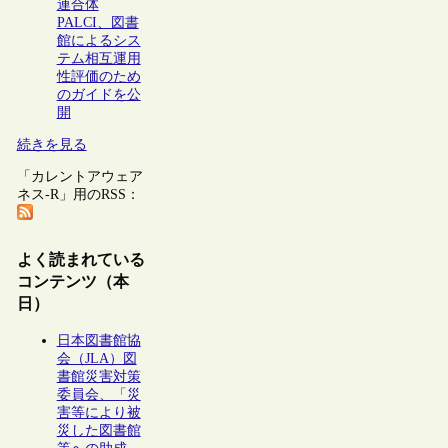
連合体
PALCI、図書
館によるシス
テム相互運用
性評価のため
のガイドを公
開
続きを見る
「カレントアウェア
ネス-R」用のRSS：
よく読まれている
コンテンツ（本
日）
日本図書館協
会（JLA）図
書館災害対策
委員会、「災
害等により被
災した図書館