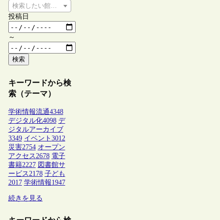
検索したい館種を選択してください
投稿日
～
検索
キーワードから検
索（テーマ）
学術情報流通
4348
デジタル化
4098
デ
ジタルアーカイブ
3349
イベント
3012
災害
2754
オープン
アクセス
2678
電子
書籍
2227
図書館サ
ービス
2178
子ども
2017
学術情報
1947
続きを見る