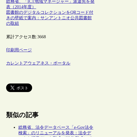
総務省、「ICT地域マネージャー」派遣先を発
表（2014年度）
図書館のデジタルコレクションをQRコード付
きの壁紙で案内：サンアントニオ公共図書館
の取組
累計アクセス数:
3668
印刷用ページ
カレントアウェアネス・ポータル
類似の記事
総務省、法令データベース「e-Gov法令
検索」のリニューアルを発表：法令デ