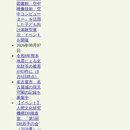
図書館、空中
映像技術「空
中コンピュー
ター」を活用
した子ども向
け体験型展
示・イベント
を開催
2026年08月07
日
令和8年熊本
地震による文
化財等の被害
が83件に（8
月6日時点）
名古屋市、名
古屋城の現天
守閣の記録を
募集中
【イベント】
人間文化研究
機構DH推進
室、「第5回
DH若手の会
（2026夏）―