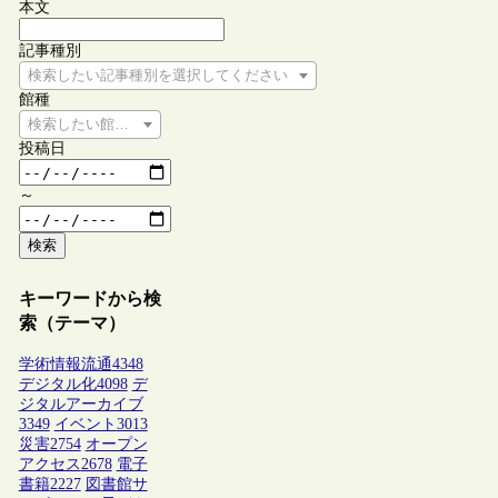
本文
記事種別
検索したい記事種別を選択してください
館種
検索したい館種を選択してください
投稿日
～
検索
キーワードから検
索（テーマ）
学術情報流通
4348
デジタル化
4098
デ
ジタルアーカイブ
3349
イベント
3013
災害
2754
オープン
アクセス
2678
電子
書籍
2227
図書館サ