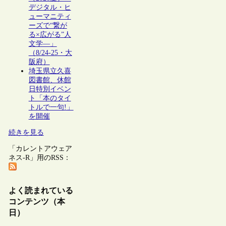
デジタル・ヒ
ューマニティ
ーズで“繋が
る×広がる”人
文学―」
（8/24-25・大
阪府）
埼玉県立久喜
図書館、休館
日特別イベン
ト「本のタイ
トルで一句!」
を開催
続きを見る
「カレントアウェア
ネス-R」用のRSS：
よく読まれている
コンテンツ（本
日）