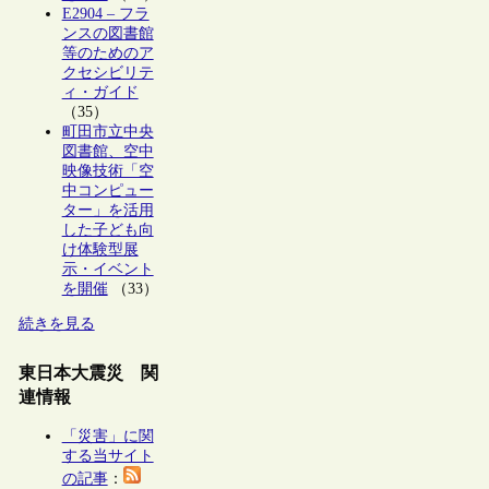
E2904 – フラ
ンスの図書館
等のためのア
クセシビリテ
ィ・ガイド
（35）
町田市立中央
図書館、空中
映像技術「空
中コンピュー
ター」を活用
した子ども向
け体験型展
示・イベント
を開催
（33）
続きを見る
東日本大震災 関
連情報
「災害」に関
する当サイト
の記事
：