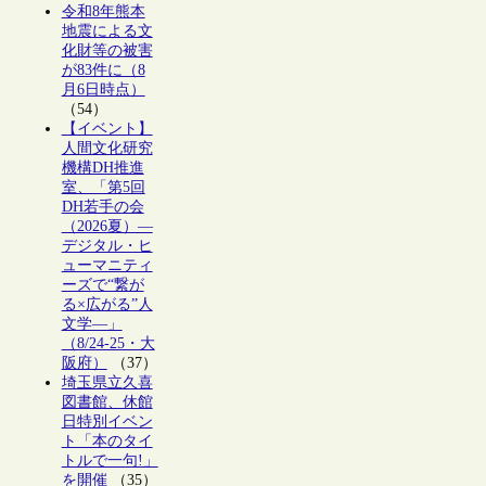
令和8年熊本
地震による文
化財等の被害
が83件に（8
月6日時点）
（54）
【イベント】
人間文化研究
機構DH推進
室、「第5回
DH若手の会
（2026夏）―
デジタル・ヒ
ューマニティ
ーズで“繋が
る×広がる”人
文学―」
（8/24-25・大
阪府）
（37）
埼玉県立久喜
図書館、休館
日特別イベン
ト「本のタイ
トルで一句!」
を開催
（35）