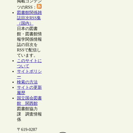
掲載コンテン
ツのRSS：
図書館関係雑
誌目次RSS集
（国内）
日本の図書
館・図書館情
報学関係情報
誌の目次を
RSSで配信し
ています。
このサイトに
ついて
サイトポリシ
ー
検索の方法
サイトの更新
履歴
国立国会図書
館 関西館
図書館協力
課 調査情報
係
〒619-0287