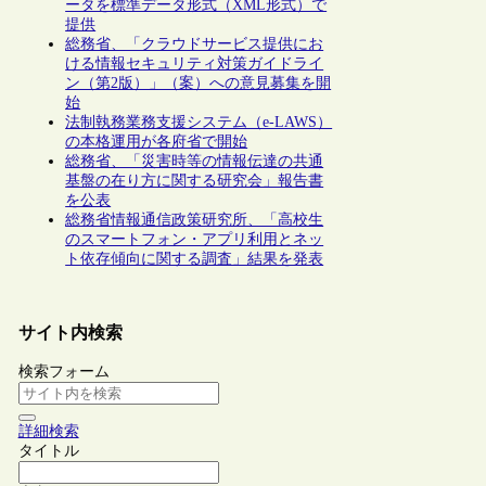
ータを標準データ形式（XML形式）で
提供
総務省、「クラウドサービス提供にお
ける情報セキュリティ対策ガイドライ
ン（第2版）」（案）への意見募集を開
始
法制執務業務支援システム（e-LAWS）
の本格運用が各府省で開始
総務省、「災害時等の情報伝達の共通
基盤の在り方に関する研究会」報告書
を公表
総務省情報通信政策研究所、「高校生
のスマートフォン・アプリ利用とネッ
ト依存傾向に関する調査」結果を発表
サイト内検索
検索フォーム
詳細検索
タイトル