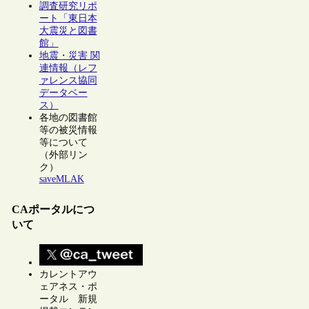
調査研究リポ
ート「東日本
大震災と図書
館」
地震・災害 関
連情報（レフ
ァレンス協同
データベー
ス）
各地の図書館
等の被災情報
等について
（外部リン
ク）
saveMLAK
CAポータルにつ
いて
カレントアウ
ェアネス・ポ
ータル 新規