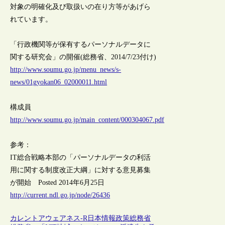
対象の明確化及び取扱いの在り方等があげら
れています。
「行政機関等が保有するパーソナルデータに
関する研究会」の開催(総務省、2014/7/23付け)
http://www.soumu.go.jp/menu_news/s-
news/01gyokan06_02000011.html
構成員
http://www.soumu.go.jp/main_content/000304067.pdf
参考：
IT総合戦略本部の「パーソナルデータの利活
用に関する制度改正大綱」に対する意見募集
が開始 Posted 2014年6月25日
http://current.ndl.go.jp/node/26436
カレントアウェアネス-R
日本
情報政策
総務省