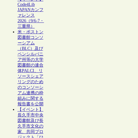
Code4Lib
JAPANカンフ
ァレンス
2026（9/6-7・
三重県）
米・ボストン
図書館コンソ
ーシアム
（BLC）及び
ペンシルバニ
ア州等の大学
図書館の連合
体PALCI、リ
ソースシェア
リングのため
のコンソーシ
アム連携の枠
組みに関する
報告書を公開
【イベント】
長久手市中央
図書館及び長
久手市文化の
家、共同プロ
ジェクト「ひ