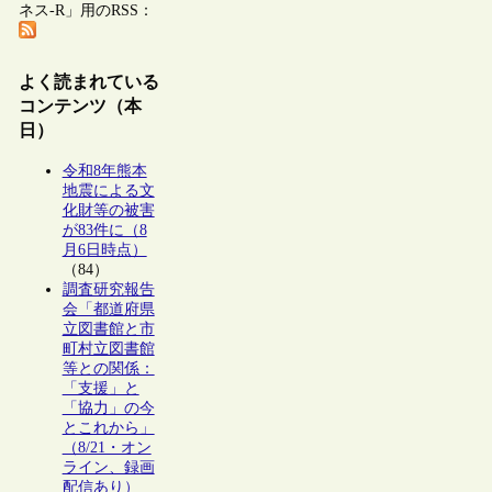
ネス-R」用のRSS：
よく読まれている
コンテンツ（本
日）
令和8年熊本
地震による文
化財等の被害
が83件に（8
月6日時点）
（84）
調査研究報告
会「都道府県
立図書館と市
町村立図書館
等との関係：
「支援」と
「協力」の今
とこれから」
（8/21・オン
ライン、録画
配信あり）