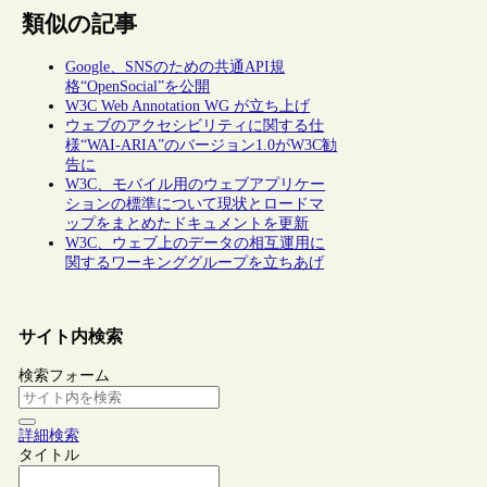
類似の記事
Google、SNSのための共通API規
格“OpenSocial”を公開
W3C Web Annotation WG が立ち上げ
ウェブのアクセシビリティに関する仕
様“WAI-ARIA”のバージョン1.0がW3C勧
告に
W3C、モバイル用のウェブアプリケー
ションの標準について現状とロードマ
ップをまとめたドキュメントを更新
W3C、ウェブ上のデータの相互運用に
関するワーキンググループを立ちあげ
サイト内検索
検索フォーム
詳細検索
タイトル