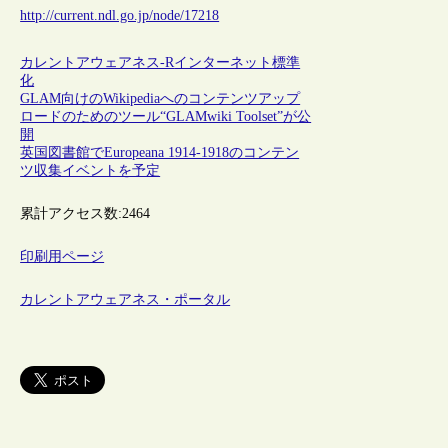
http://current.ndl.go.jp/node/17218
カレントアウェアネス-R
インターネット
標準
化
GLAM向けのWikipediaへのコンテンツアップ
ロードのためのツール“GLAMwiki Toolset”が公
開
英国図書館でEuropeana 1914-1918のコンテン
ツ収集イベントを予定
累計アクセス数:
2464
印刷用ページ
カレントアウェアネス・ポータル