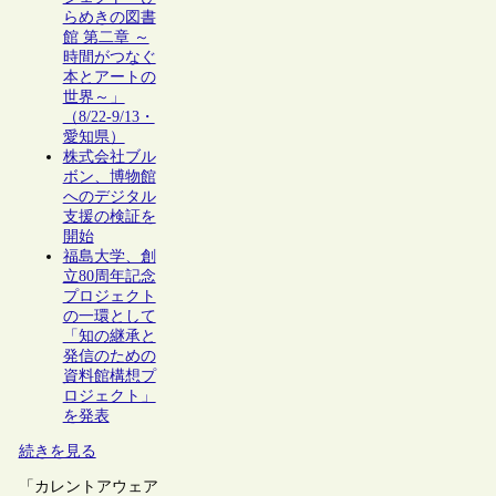
らめきの図書
館 第二章 ～
時間がつなぐ
本とアートの
世界～」
（8/22-9/13・
愛知県）
株式会社ブル
ボン、博物館
へのデジタル
支援の検証を
開始
福島大学、創
立80周年記念
プロジェクト
の一環として
「知の継承と
発信のための
資料館構想プ
ロジェクト」
を発表
続きを見る
「カレントアウェア