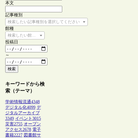
本文
記事種別
検索したい記事種別を選択してください
館種
検索したい館種を選択してください
投稿日
～
検索
キーワードから検
索（テーマ）
学術情報流通
4348
デジタル化
4099
デ
ジタルアーカイブ
3349
イベント
3015
災害
2755
オープン
アクセス
2678
電子
書籍
2227
図書館サ