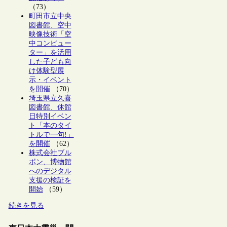
（73）
町田市立中央
図書館、空中
映像技術「空
中コンピュー
ター」を活用
した子ども向
け体験型展
示・イベント
を開催
（70）
埼玉県立久喜
図書館、休館
日特別イベン
ト「本のタイ
トルで一句!」
を開催
（62）
株式会社ブル
ボン、博物館
へのデジタル
支援の検証を
開始
（59）
続きを見る