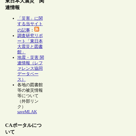
東日本大震災 関
連情報
「災害」に関
する当サイト
の記事
：
調査研究リポ
ート「東日本
大震災と図書
館」
地震・災害 関
連情報（レフ
ァレンス協同
データベー
ス）
各地の図書館
等の被災情報
等について
（外部リン
ク）
saveMLAK
CAポータルにつ
いて