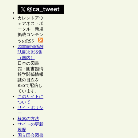
カレントアウ
ェアネス・ポ
ータル 新規
掲載コンテン
ツのRSS：
図書館関係雑
誌目次RSS集
（国内）
日本の図書
館・図書館情
報学関係情報
誌の目次を
RSSで配信し
ています。
このサイトに
ついて
サイトポリシ
ー
検索の方法
サイトの更新
履歴
国立国会図書