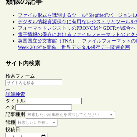
類似の記事
ファイル形式を識別するツール”Siegfried”バージョン1
デジタル情報資源保存に有用なレジストリとツールを
フォーマットレジストリのPRONOMとGDFRが統合へ
電子情報の保存におけるファイルフォーマットのアク
英国国立公文書館（TNA）、ファイルフォーマットのレジスト
Week 2019”を開催：世界デジタル保存デー関連企画
サイト内検索
検索フォーム
詳細検索
タイトル
本文
記事種別
検索したい記事種別を選択してください
館種
検索したい館種を選択してください
投稿日