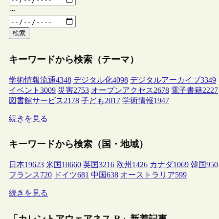
～
検索
キーワードから検索（テーマ）
学術情報流通
4348
デジタル化
4098
デジタルアーカイブ
3349
イベント
3009
災害
2753
オープンアクセス
2678
電子書籍
2227
図書館サービス
2178
子ども
2017
学術情報
1947
続きを見る
キーワードから検索（国・地域）
日本
19623
米国
10660
英国
3216
欧州
1426
カナダ
1069
韓国
950
フランス
720
ドイツ
681
中国
638
オーストラリア
599
続きを見る
「カレントアウェアネス-R」新着記事