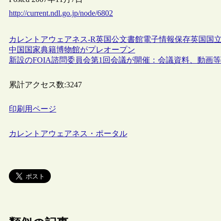
http://current.ndl.go.jp/node/6802
カレントアウェアネス-R
英国
公文書館
電子情報保存
英国国立
中国国家典籍博物館がプレオープン
新設のFOIA諮問委員会第1回会議が開催：会議資料、動画
累計アクセス数:
3247
印刷用ページ
カレントアウェアネス・ポータル