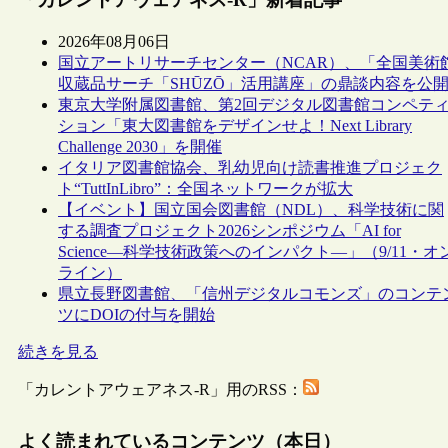
2026年08月06日
国立アートリサーチセンター（NCAR）、「全国美術
収蔵品サーチ「SHŪZŌ」活用講座」の鼎談内容を公
東京大学附属図書館、第2回デジタル図書館コンペテ
ション「東大図書館をデザインせよ！Next Library
Challenge 2030」を開催
イタリア図書館協会、乳幼児向け読書推進プロジェク
ト“TuttInLibro”：全国ネットワークが拡大
【イベント】国立国会図書館（NDL）、科学技術に関
する調査プロジェクト2026シンポジウム「AI for
Science―科学技術政策へのインパクト―」（9/11・オ
ライン）
県立長野図書館、「信州デジタルコモンズ」のコンテ
ツにDOIの付与を開始
続きを見る
「カレントアウェアネス-R」用のRSS：
よく読まれているコンテンツ（本日）