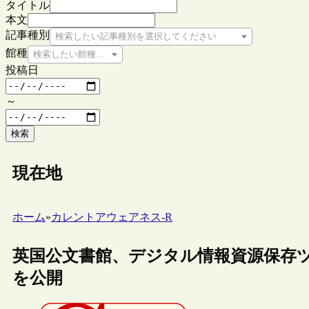
タイトル
本文
記事種別
検索したい記事種別を選択してください
館種
検索したい館種を選択してください
投稿日
～
検索
現在地
ホーム
»
カレントアウェアネス-R
英国公文書館、デジタル情報資源保存ツ
を公開