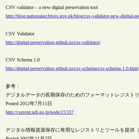
CSV validator – a new digital preservation tool
http://blog.nationalarchives.gov.uk/blog/csv-validator-new-digital-pr
CSV Validator
http://digital-preservation.github.io/csv-validator/
CSV Schema 1.0
http://digital-preservation.github.io/csv-schema/csv-schema-1.0.html
参考：
デジタルデータの長期保存のためのフォーマットレジストリ“Unified Di
Posted 2012年7月11日
http://current.ndl.go.jp/node/21337
デジタル情報資源保存に有用なレジストリとツールを提供
Posted 2007年11月7日