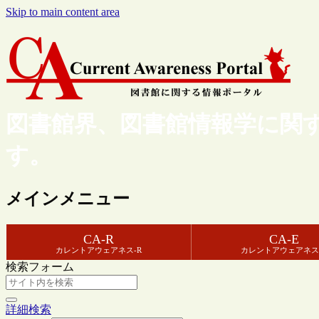
Skip to main content area
図書館界、図書館情報学に関
す。
メインメニュー
CA-R
CA-E
カレントアウェアネス-R
カレントアウェアネス
検索フォーム
詳細検索