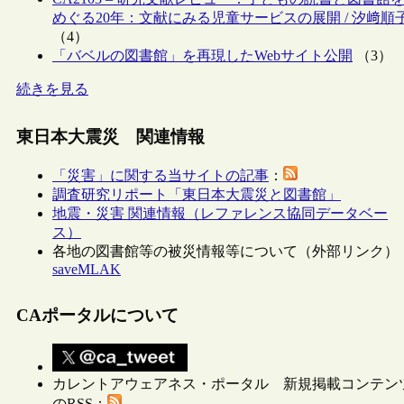
めぐる20年：文献にみる児童サービスの展開 / 汐﨑順
（4）
「バベルの図書館」を再現したWebサイト公開
（3）
続きを見る
東日本大震災 関連情報
「災害」に関する当サイトの記事
：
調査研究リポート「東日本大震災と図書館」
地震・災害 関連情報（レファレンス協同データベー
ス）
各地の図書館等の被災情報等について（外部リンク）
saveMLAK
CAポータルについて
カレントアウェアネス・ポータル 新規掲載コンテン
のRSS：