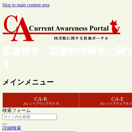
Skip to main content area
図書館界、図書館情報学に関
す。
メインメニュー
CA-R
CA-E
カレントアウェアネス-R
カレントアウェアネス
検索フォーム
詳細検索