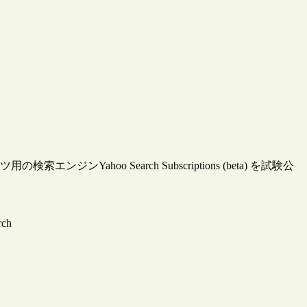
ンYahoo Search Subscriptions (beta) を試験公
rch