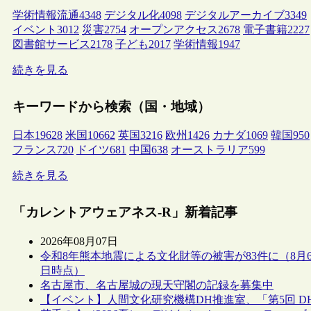
学術情報流通
4348
デジタル化
4098
デジタルアーカイブ
3349
イベント
3012
災害
2754
オープンアクセス
2678
電子書籍
2227
図書館サービス
2178
子ども
2017
学術情報
1947
続きを見る
キーワードから検索（国・地域）
日本
19628
米国
10662
英国
3216
欧州
1426
カナダ
1069
韓国
950
フランス
720
ドイツ
681
中国
638
オーストラリア
599
続きを見る
「カレントアウェアネス-R」新着記事
2026年08月07日
令和8年熊本地震による文化財等の被害が83件に（8月
日時点）
名古屋市、名古屋城の現天守閣の記録を募集中
【イベント】人間文化研究機構DH推進室、「第5回 D