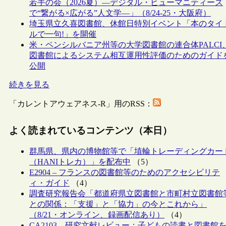
若手の会（2026夏）―デジタル・ヒューマニティーズ
で“繋がる×広がる”人文学―」（8/24-25・大阪府）
埼玉県立久喜図書館、休館日特別イベント「本のタイ
ルで一句!」を開催
米・ペンシルバニア州等の大学図書館の連合体PALCI
図書館によるシステム相互運用性評価のためのガイド
公開
続きを見る
「カレントアウェアネス-R」用のRSS：
よく読まれているコンテンツ（本日）
群馬県、県内の博物館等で「埴輪トレーディングカー
（HANIトレカ）」を配布中
（5）
E2904 – フランスの図書館等のためのアクセシビリテ
ィ・ガイド
（4）
調査研究報告会「都道府県立図書館と市町村立図書館
との関係：「支援」と「協力」の今とこれから」
（8/21・オンライン、録画配信あり）
（4）
CA2103 – 研究文献レビュー：子どもの読書と図書館