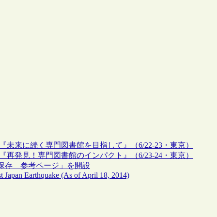
『未来に続く専門図書館を目指して』（6/22-23・東京）
『再発見！専門図書館のインパクト』（6/23-24・東京）
保存 参考ページ」を開設
st Japan Earthquake (As of April 18, 2014)