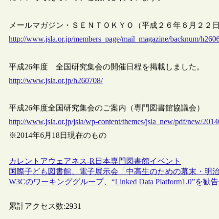
メールマガジン・ＳＥＮＴＯＫＹＯ（平成２６年６月２２日発行
http://www.jsla.or.jp/members_page/mail_magazine/backnum/h260
平成26年度 全国研究集会の開催日程を掲載しました。
http://www.jsla.or.jp/h260708/
平成26年度全国研究集会のご案内（専門図書館協議会）
http://www.jsla.or.jp/jsla/wp-content/themes/jsla_new/pdf/new/201
※2014年6月18日現在のもの
カレントアウェアネス-R
日本
専門図書館
イベント
国際子ども図書館、電子展示会「中高生のための幕末・明
W3Cのワーキンググループ、“Linked Data Platform1.0”を
累計アクセス数:
2931