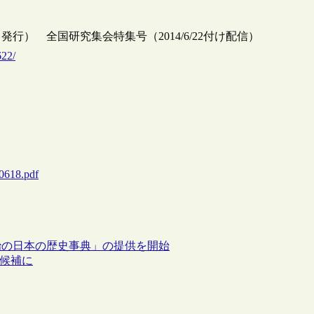
） 全国研究集会特集号（2014/6/22付け配信）
622/
40618.pdf
治の日本の歴史事典」の提供を開始
勧告候補に