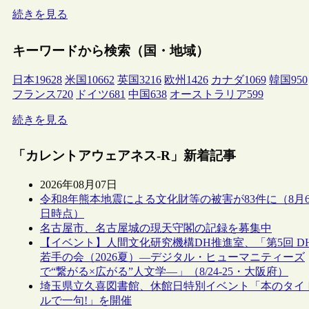
続きを見る
キーワードから検索（国・地域）
日本
19628
米国
10662
英国
3216
欧州
1426
カナダ
1069
韓国
950
フランス
720
ドイツ
681
中国
638
オーストラリア
599
続きを見る
「カレントアウェアネス-R」新着記事
2026年08月07日
令和8年熊本地震による文化財等の被害が83件に（8月
日時点）
名古屋市、名古屋城の現天守閣の記録を募集中
【イベント】人間文化研究機構DH推進室、「第5回 D
若手の会（2026夏）―デジタル・ヒューマニティーズ
で“繋がる×広がる”人文学―」（8/24-25・大阪府）
埼玉県立久喜図書館、休館日特別イベント「本のタイ
ルで一句!」を開催