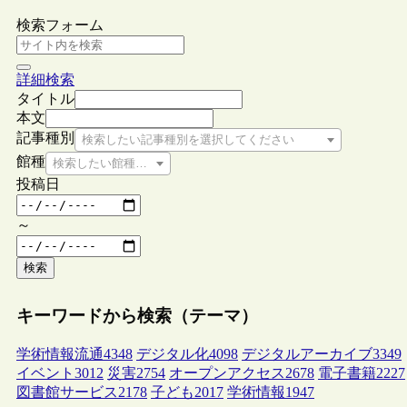
検索フォーム
詳細検索
タイトル
本文
記事種別
検索したい記事種別を選択してください
館種
検索したい館種を選択してください
投稿日
～
検索
キーワードから検索（テーマ）
学術情報流通
4348
デジタル化
4098
デジタルアーカイブ
3349
イベント
3012
災害
2754
オープンアクセス
2678
電子書籍
2227
図書館サービス
2178
子ども
2017
学術情報
1947