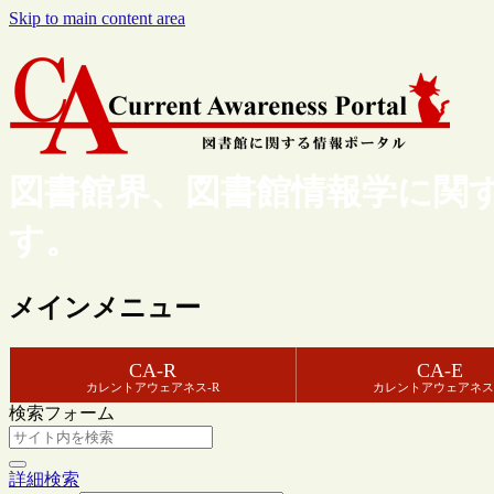
Skip to main content area
図書館界、図書館情報学に関
す。
メインメニュー
CA-R
CA-E
カレントアウェアネス-R
カレントアウェアネス
検索フォーム
詳細検索