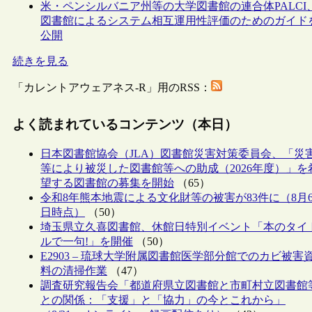
米・ペンシルバニア州等の大学図書館の連合体PALCI
図書館によるシステム相互運用性評価のためのガイド
公開
続きを見る
「カレントアウェアネス-R」用のRSS：
よく読まれているコンテンツ（本日）
日本図書館協会（JLA）図書館災害対策委員会、「災
等により被災した図書館等への助成（2026年度）」を
望する図書館の募集を開始
（65）
令和8年熊本地震による文化財等の被害が83件に（8月
日時点）
（50）
埼玉県立久喜図書館、休館日特別イベント「本のタイ
ルで一句!」を開催
（50）
E2903 – 琉球大学附属図書館医学部分館でのカビ被害
料の清掃作業
（47）
調査研究報告会「都道府県立図書館と市町村立図書館
との関係：「支援」と「協力」の今とこれから」