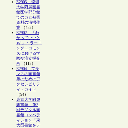
E2903 – 琉球
大学附属図書
館医学部分館
でのカビ被害
資料の清掃作
業
（482）
E2902 – 「わ
かっていいと
も!」：ラーニ
ング・コモン
ズにおける学
際交流支援企
画
（112）
E2904 – フラ
ンスの図書館
等のためのア
クセシビリテ
ィ・ガイド
（94）
東京大学附属
図書館、第2
回デジタル図
書館コンペテ
ィション「東
大図書館をデ