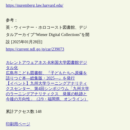
https://nuremberg.law.harvard.edu/
参考：
英・ウィーナー・ホロコースト図書館、デジ
タルアーカイブ“Wiener Digital Collections”を開
設 [2025年01月28日]
https://current.ndl.go.jp/car/239073
カレントアウェアネス-R
米国
大学図書館
デジ
タル化
広島市こども図書館、『子どもたちへ原爆を
語りつぐ本―総集版・2025―』を発行
【イベント】九州大学ラーニングアナリティ
クスセンター、第4回シンポジウム「九州大学
のラーニングアナリティクス 発展の軌跡と
今後の方向性」（2/9・福岡県、オンライン）
累計アクセス数:
148
印刷用ページ