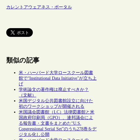
カレントアウェアネス・ポータル
類似の記事
米・ハーバード大学ロースクール図書
館で“Institutional Data Initiative”が立ち上
げ
学術論文の著作権は廃止すべきか？
（文献）
米国デジタル公共図書館設立に向けた
初のワークショップが開催される
米国議会図書館（LC）法律図書館と米
国政府印刷局（GPO）、連邦議会によ
る報告書・文書をまとめた“U.S.
Congressional Serial Set”のうち278巻をデ
ジタル化し公開