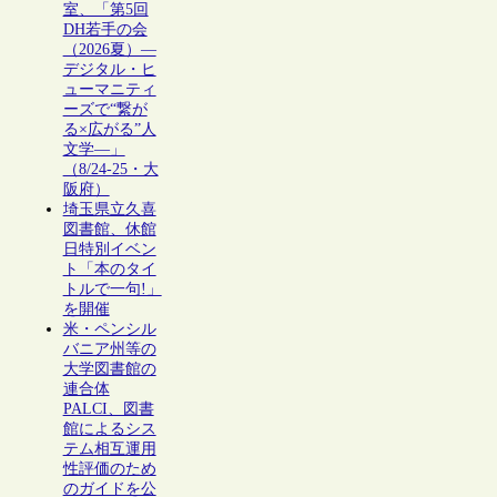
室、「第5回
DH若手の会
（2026夏）―
デジタル・ヒ
ューマニティ
ーズで“繋が
る×広がる”人
文学―」
（8/24-25・大
阪府）
埼玉県立久喜
図書館、休館
日特別イベン
ト「本のタイ
トルで一句!」
を開催
米・ペンシル
バニア州等の
大学図書館の
連合体
PALCI、図書
館によるシス
テム相互運用
性評価のため
のガイドを公