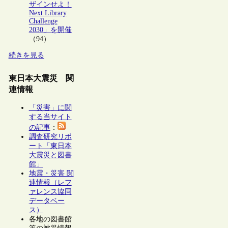
ザインせよ！
Next Library
Challenge
2030」を開催
（94）
続きを見る
東日本大震災 関
連情報
「災害」に関
する当サイト
の記事
：
調査研究リポ
ート「東日本
大震災と図書
館」
地震・災害 関
連情報（レフ
ァレンス協同
データベー
ス）
各地の図書館