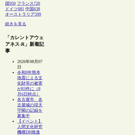
国
950
フランス
720
ドイツ
681
中国
638
オーストラリア
599
続きを見る
「カレントアウェ
アネス-R」新着記
事
2026年08月07
日
令和8年熊本
地震による文
化財等の被害
が83件に（8
月6日時点）
名古屋市、名
古屋城の現天
守閣の記録を
募集中
【イベント】
人間文化研究
機構DH推進