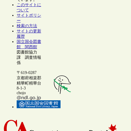
このサイトに
ついて
サイトポリシ
ー
検索の方法
サイトの更新
履歴
国立国会図書
館 関西館
図書館協力
課 調査情報
係
〒619-0287
京都府相楽郡
精華町精華台
8-1-3
chojo