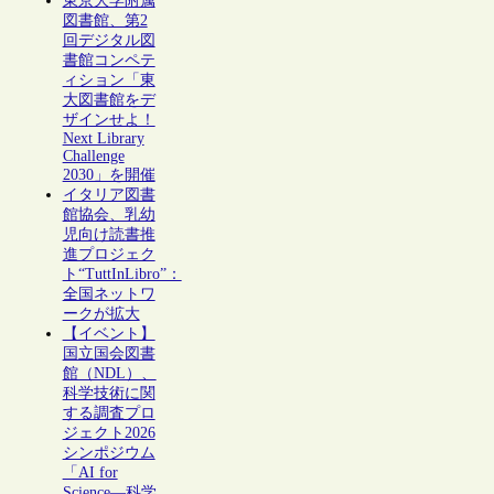
東京大学附属
図書館、第2
回デジタル図
書館コンペテ
ィション「東
大図書館をデ
ザインせよ！
Next Library
Challenge
2030」を開催
イタリア図書
館協会、乳幼
児向け読書推
進プロジェク
ト“TuttInLibro”：
全国ネットワ
ークが拡大
【イベント】
国立国会図書
館（NDL）、
科学技術に関
する調査プロ
ジェクト2026
シンポジウム
「AI for
Science―科学