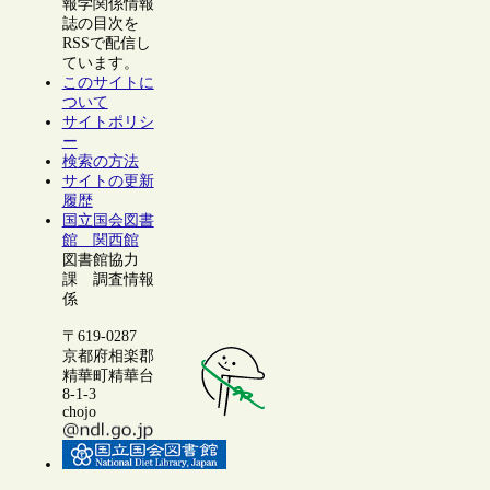
報学関係情報
誌の目次を
RSSで配信し
ています。
このサイトに
ついて
サイトポリシ
ー
検索の方法
サイトの更新
履歴
国立国会図書
館 関西館
図書館協力
課 調査情報
係
〒619-0287
京都府相楽郡
精華町精華台
8-1-3
chojo