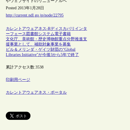
やウェブサイトのリニューアルへ
Posted 2013年1月28日
http://current.ndl.go.jp/node/22795
カレントアウェアネス-R
ディスカバリインタ
ーフェース
図書館システム
電子書籍
文化庁、美術館・歴史博物館重点分野推進支
援事業として、補助対象事業を募集
ビル＆メリンダ・ゲイツ財団の“Global
Libraries Initiative”が今後3から5年で終了
累計アクセス数:
3538
印刷用ページ
カレントアウェアネス・ポータル