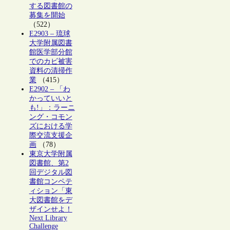
する図書館の
募集を開始
（522）
E2903 – 琉球
大学附属図書
館医学部分館
でのカビ被害
資料の清掃作
業
（415）
E2902 – 「わ
かっていいと
も!」：ラーニ
ング・コモン
ズにおける学
際交流支援企
画
（78）
東京大学附属
図書館、第2
回デジタル図
書館コンペテ
ィション「東
大図書館をデ
ザインせよ！
Next Library
Challenge