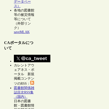
データベー
ス）
各地の図書館
等の被災情報
等について
（外部リン
ク）
saveMLAK
CAポータルにつ
いて
カレントアウ
ェアネス・ポ
ータル 新規
掲載コンテン
ツのRSS：
図書館関係雑
誌目次RSS集
（国内）
日本の図書
館・図書館情