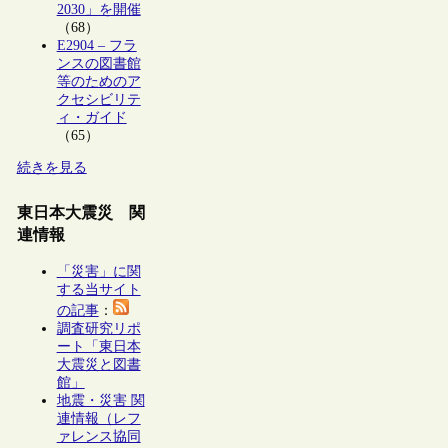
2030」を開催
（68）
E2904 – フラ
ンスの図書館
等のためのア
クセシビリテ
ィ・ガイド
（65）
続きを見る
東日本大震災 関
連情報
「災害」に関
する当サイト
の記事
：
調査研究リポ
ート「東日本
大震災と図書
館」
地震・災害 関
連情報（レフ
ァレンス協同