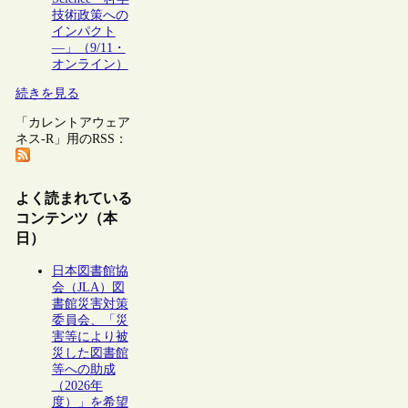
技術政策への
インパクト
―」（9/11・
オンライン）
続きを見る
「カレントアウェア
ネス-R」用のRSS：
よく読まれている
コンテンツ（本
日）
日本図書館協
会（JLA）図
書館災害対策
委員会、「災
害等により被
災した図書館
等への助成
（2026年
度）」を希望