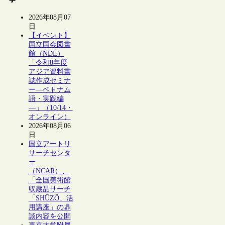
2026年08月07
日
【イベント】
国立国会図書
館（NDL）
「令和8年度
アジア資料書
誌作成セミナ
ー―ベトナム
語・実践編
―」（10/14・
オンライン）
2026年08月06
日
国立アートリ
サーチセンタ
ー
（NCAR）、
「全国美術館
収蔵品サーチ
「SHŪZŌ」活
用講座」の鼎
談内容を公開