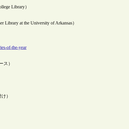
e Library）
t the University of Arkansas）
）
ies-of-the-year
リリース）
/27付け）