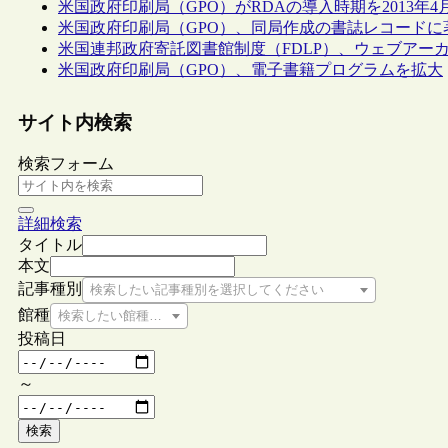
米国政府印刷局（GPO）がRDAの導入時期を2013年4
米国政府印刷局（GPO）、同局作成の書誌レコード
米国連邦政府寄託図書館制度（FDLP）、ウェブアー
米国政府印刷局（GPO）、電子書籍プログラムを拡大
サイト内検索
検索フォーム
詳細検索
タイトル
本文
記事種別
検索したい記事種別を選択してください
館種
検索したい館種を選択してください
投稿日
～
検索