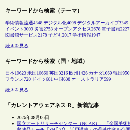
キーワードから検索（テーマ）
学術情報流通
4348
デジタル化
4098
デジタルアーカイブ
3349
イベント
3009
災害
2753
オープンアクセス
2678
電子書籍
2227
図書館サービス
2178
子ども
2017
学術情報
1947
続きを見る
キーワードから検索（国・地域）
日本
19623
米国
10660
英国
3216
欧州
1426
カナダ
1069
韓国
950
フランス
720
ドイツ
681
中国
638
オーストラリア
599
続きを見る
「カレントアウェアネス-R」新着記事
2026年08月06日
国立アートリサーチセンター（NCAR）、「全国美術
収蔵品サーチ「SHŪZŌ」活用講座」の鼎談内容を公