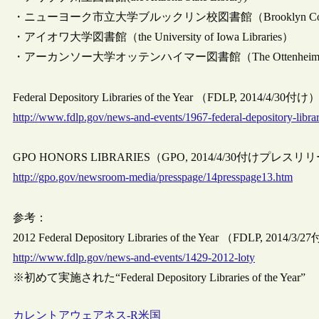
・ニューヨーク市立大学ブルックリン校図書館（Brooklyn Colleg
・アイオワ大学図書館（the University of Iowa Libraries）
・アーカンソー大学オッテンハイマー図書館（The Ottenheimer Library a
Federal Depository Libraries of the Year （FDLP, 2014/4/30付け
http://www.fdlp.gov/news-and-events/1967-federal-depository-librar
GPO HONORS LIBRARIES（GPO, 2014/4/30付けプレス
http://gpo.gov/newsroom-media/presspage/14presspage13.htm
参考：
2012 Federal Depository Libraries of the Year （FDLP, 2014/3
http://www.fdlp.gov/news-and-events/1429-2012-loty
※初めて実施された“Federal Depository Libraries of the Year”
カレントアウェアネス-R
米国