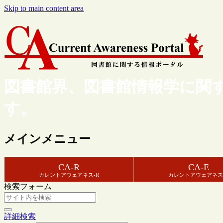
Skip to main content area
図書館界、図書館情報学に関
す。
メインメニュー
CA-R
CA-E
カレントアウェアネス-R
カレントアウェアネス
検索フォーム
詳細検索