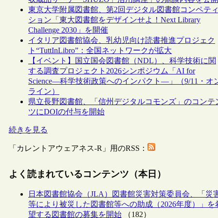
東京大学附属図書館、第2回デジタル図書館コンペテ
ション「東大図書館をデザインせよ！Next Library
Challenge 2030」を開催
イタリア図書館協会、乳幼児向け読書推進プロジェク
ト“TuttInLibro”：全国ネットワークが拡大
【イベント】国立国会図書館（NDL）、科学技術に関
する調査プロジェクト2026シンポジウム「AI for
Science―科学技術政策へのインパクト―」（9/11・オ
ライン）
県立長野図書館、「信州デジタルコモンズ」のコンテ
ツにDOIの付与を開始
続きを見る
「カレントアウェアネス-R」用のRSS：
よく読まれているコンテンツ（本日）
日本図書館協会（JLA）図書館災害対策委員会、「災
等により被災した図書館等への助成（2026年度）」を
望する図書館の募集を開始
（182）