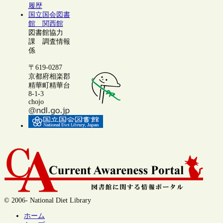
履歴
国立国会図書
館 関西館
図書館協力
課 調査情報
係
〒619-0287
京都府相楽郡
精華町精華台
8-1-3
chojo
© 2006- National Diet Library
ホーム