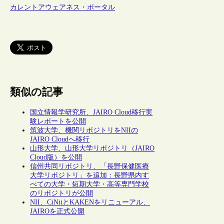
カレントアウェアネス・ポータル
類似の記事
国立情報学研究所、JAIRO Cloud移行実
験レポートを公開
筑波大学、機関リポジトリをNIIの
JAIRO Cloudへ移行
山形大学、山形大学リポジトリ（JAIRO
Cloud版）を公開
信州共同リポジトリ、「長野保健医療
大学リポジトリ」を追加：長野県内す
べての大学・短期大学・高等専門学校
のリポジトリが公開
NII、CiNiiとKAKENをリニューアル、
JAIROを正式公開