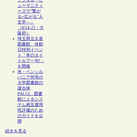
デジタル・ヒ
ューマニティ
ーズで“繋が
る×広がる”人
文学―」
（8/24-25・大
阪府）
埼玉県立久喜
図書館、休館
日特別イベン
ト「本のタイ
トルで一句!」
を開催
米・ペンシル
バニア州等の
大学図書館の
連合体
PALCI、図書
館によるシス
テム相互運用
性評価のため
のガイドを公
開
続きを見る