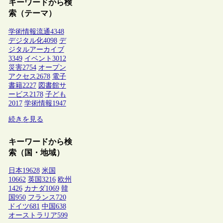
キーワードから検
索（テーマ）
学術情報流通
4348
デジタル化
4098
デ
ジタルアーカイブ
3349
イベント
3012
災害
2754
オープン
アクセス
2678
電子
書籍
2227
図書館サ
ービス
2178
子ども
2017
学術情報
1947
続きを見る
キーワードから検
索（国・地域）
日本
19628
米国
10662
英国
3216
欧州
1426
カナダ
1069
韓
国
950
フランス
720
ドイツ
681
中国
638
オーストラリア
599