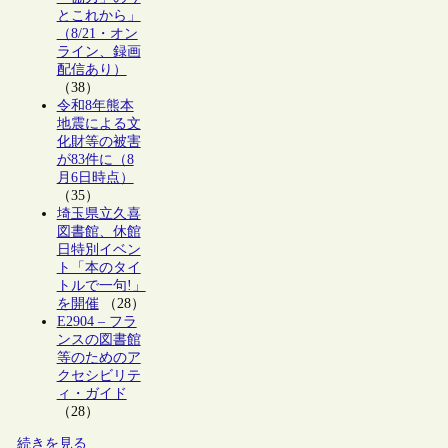
とこれから」
（8/21・オン
ライン、録画
配信あり）
（38）
令和8年熊本
地震による文
化財等の被害
が83件に（8
月6日時点）
（35）
埼玉県立久喜
図書館、休館
日特別イベン
ト「本のタイ
トルで一句!」
を開催
（28）
E2904 – フラ
ンスの図書館
等のためのア
クセシビリテ
ィ・ガイド
（28）
続きを見る