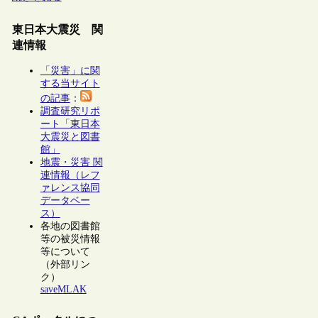
東日本大震災 関
連情報
「災害」に関
する当サイト
の記事
：
調査研究リポ
ート「東日本
大震災と図書
館」
地震・災害 関
連情報（レフ
ァレンス協同
データベー
ス）
各地の図書館
等の被災情報
等について
（外部リン
ク）
saveMLAK