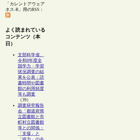
「カレントアウェア
ネス-R」用のRSS：
よく読まれている
コンテンツ（本
日）
文部科学省、
令和8年度全
国学力・学習
状況調査の結
果を公表：読
書時間や図書
館の利用頻度
等も調査
（39）
調査研究報告
会「都道府県
立図書館と市
町村立図書館
等との関係：
「支援」と
「協力」の今