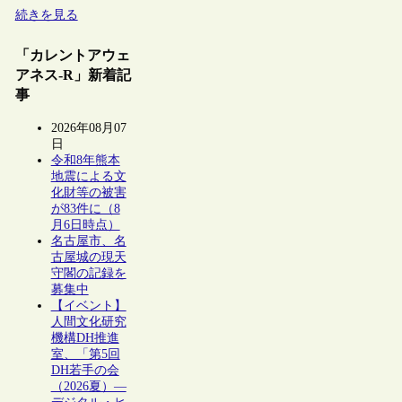
続きを見る
「カレントアウェ
アネス-R」新着記
事
2026年08月07
日
令和8年熊本
地震による文
化財等の被害
が83件に（8
月6日時点）
名古屋市、名
古屋城の現天
守閣の記録を
募集中
【イベント】
人間文化研究
機構DH推進
室、「第5回
DH若手の会
（2026夏）―