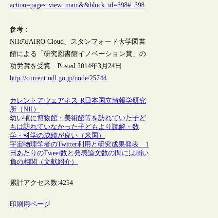
action=pages_view_main&&block_id=398#_398
参考：
NIIのJAIRO Cloud、スタンフォード大学図書
館による「研究図書館イノベーション賞」の
功労賞を受賞 Posted 2014年3月24日
http://current.ndl.go.jp/node/25744
カレントアウェアネス-R
日本
国立情報学研究
所（NII）
幼い頃に博物館・美術館等を訪れていた子ど
もは訪れていなかった子どもより読解・数
学・科学の成績が良い（米国）
宇宙物理学者のTwitter利用と研究成果発表 1
日あたりのTweet数と発表論文数の間には弱い
負の相関（文献紹介）
累計アクセス数:
4254
印刷用ページ