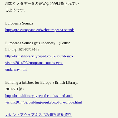
増加やメタデータの充実などが目指されてい
るようです。
Europeana Sounds
http://pro.europeana.eu/web/europeana-sounds
Europeana Sounds gets underway!（British
Library, 2014/2/28付）
http://britishlibrary.typepad.co.uk/sound-and-
vision/2014/02/europeana-sounds-gets-
underway.html
Building a jukebox for Europe（British Library,
2014/2/1付）
http://britishlibrary.typepad.co.uk/sound-and-
vision/2014/02/building-a-jukebox-for-europe.html
カレントアウェアネス-R
欧州
視聴覚資料