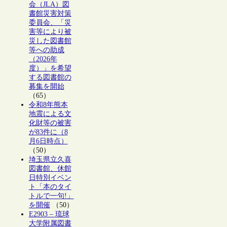
会（JLA）図
書館災害対策
委員会、「災
害等により被
災した図書館
等への助成
（2026年
度）」を希望
する図書館の
募集を開始
（65）
令和8年熊本
地震による文
化財等の被害
が83件に（8
月6日時点）
（50）
埼玉県立久喜
図書館、休館
日特別イベン
ト「本のタイ
トルで一句!」
を開催
（50）
E2903 – 琉球
大学附属図書