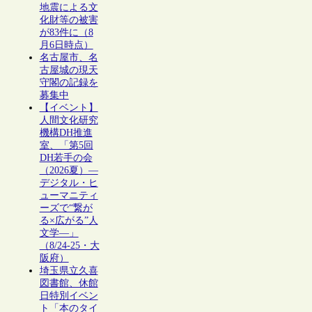
地震による文
化財等の被害
が83件に（8
月6日時点）
名古屋市、名
古屋城の現天
守閣の記録を
募集中
【イベント】
人間文化研究
機構DH推進
室、「第5回
DH若手の会
（2026夏）―
デジタル・ヒ
ューマニティ
ーズで“繋が
る×広がる”人
文学―」
（8/24-25・大
阪府）
埼玉県立久喜
図書館、休館
日特別イベン
ト「本のタイ