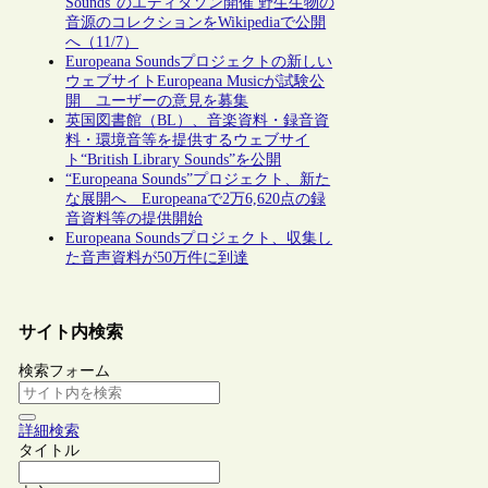
Sounds”のエディタソン開催 野生生物の
音源のコレクションをWikipediaで公開
へ（11/7）
Europeana Soundsプロジェクトの新しい
ウェブサイトEuropeana Musicが試験公
開 ユーザーの意見を募集
英国図書館（BL）、音楽資料・録音資
料・環境音等を提供するウェブサイ
ト“British Library Sounds”を公開
“Europeana Sounds”プロジェクト、新た
な展開へ Europeanaで2万6,620点の録
音資料等の提供開始
Europeana Soundsプロジェクト、収集し
た音声資料が50万件に到達
サイト内検索
検索フォーム
詳細検索
タイトル