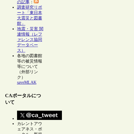
の記事
：
調査研究リポ
ート「東日本
大震災と図書
館」
地震・災害 関
連情報（レフ
ァレンス協同
データベー
ス）
各地の図書館
等の被災情報
等について
（外部リン
ク）
saveMLAK
CAポータルにつ
いて
カレントアウ
ェアネス・ポ