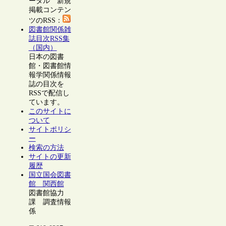
ータル 新規
掲載コンテン
ツのRSS：
図書館関係雑
誌目次RSS集
（国内）
日本の図書
館・図書館情
報学関係情報
誌の目次を
RSSで配信し
ています。
このサイトに
ついて
サイトポリシ
ー
検索の方法
サイトの更新
履歴
国立国会図書
館 関西館
図書館協力
課 調査情報
係