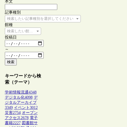
本文
記事種別
検索したい記事種別を選択してください
館種
検索したい館種を選択してください
投稿日
～
検索
キーワードから検
索（テーマ）
学術情報流通
4348
デジタル化
4098
デ
ジタルアーカイブ
3349
イベント
3012
災害
2754
オープン
アクセス
2678
電子
書籍
2227
図書館サ