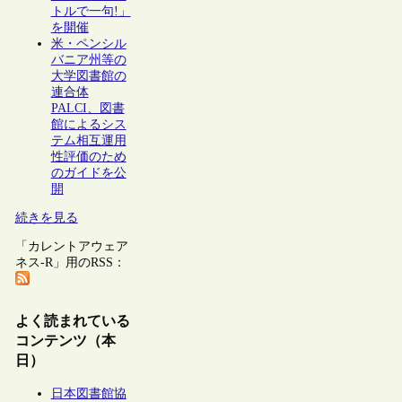
トルで一句!」
を開催
米・ペンシル
バニア州等の
大学図書館の
連合体
PALCI、図書
館によるシス
テム相互運用
性評価のため
のガイドを公
開
続きを見る
「カレントアウェア
ネス-R」用のRSS：
よく読まれている
コンテンツ（本
日）
日本図書館協