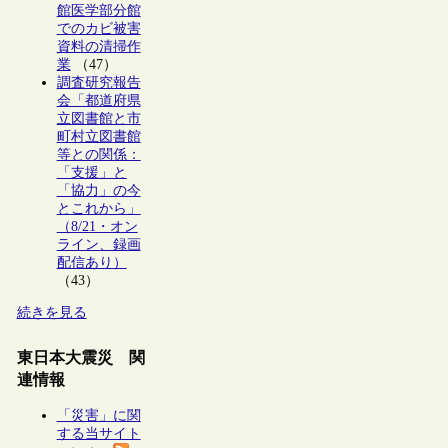
館医学部分館
でのカビ被害
資料の清掃作
業
（47）
調査研究報告
会「都道府県
立図書館と市
町村立図書館
等との関係：
「支援」と
「協力」の今
とこれから」
（8/21・オン
ライン、録画
配信あり）
（43）
続きを見る
東日本大震災 関
連情報
「災害」に関
する当サイト