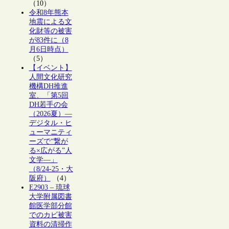
（10）
令和8年熊本
地震による文
化財等の被害
が83件に（8
月6日時点）
（5）
【イベント】
人間文化研究
機構DH推進
室、「第5回
DH若手の会
（2026夏）―
デジタル・ヒ
ューマニティ
ーズで“繋が
る×広がる”人
文学―」
（8/24-25・大
阪府）
（4）
E2903 – 琉球
大学附属図書
館医学部分館
でのカビ被害
資料の清掃作