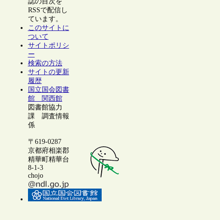
誌の目次を
RSSで配信し
ています。
このサイトに
ついて
サイトポリシ
ー
検索の方法
サイトの更新
履歴
国立国会図書
館 関西館
図書館協力
課 調査情報
係
〒619-0287
京都府相楽郡
精華町精華台
8-1-3
chojo