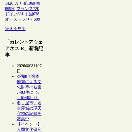
1426
カナダ
1069
韓
国
950
フランス
720
ドイツ
681
中国
638
オーストラリア
599
続きを見る
「カレントアウェ
アネス-R」新着記
事
2026年08月07
日
令和8年熊本
地震による文
化財等の被害
が83件に（8
月6日時点）
名古屋市、名
古屋城の現天
守閣の記録を
募集中
【イベント】
人間文化研究