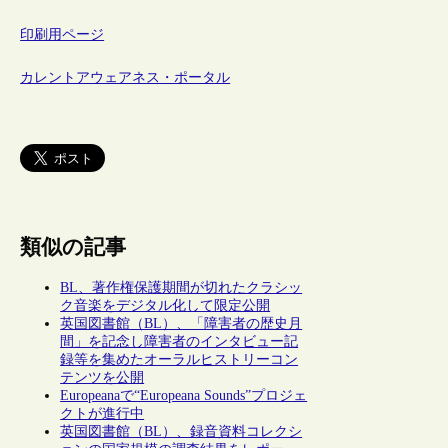
印刷用ページ
カレントアウェアネス・ポータル
類似の記事
BL、著作権保護期間が切れたクラシッ
ク音楽をデジタル化して限定公開
英国図書館（BL）、「障害者の歴史月
間」を記念し障害者のインタビュー記
録等を集めたオーラルヒストリーコン
テンツを公開
Europeanaで“Europeana Sounds”プロジェ
クトが進行中
英国図書館（BL）、録音資料コレクシ