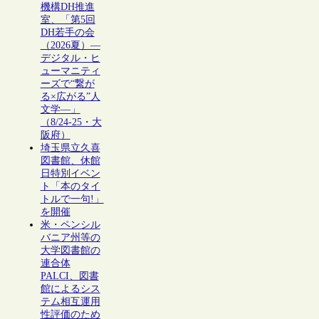
機構DH推進
室、「第5回
DH若手の会
（2026夏）―
デジタル・ヒ
ューマニティ
ーズで“繋が
る×広がる”人
文学―」
（8/24-25・大
阪府）
埼玉県立久喜
図書館、休館
日特別イベン
ト「本のタイ
トルで一句!」
を開催
米・ペンシル
バニア州等の
大学図書館の
連合体
PALCI、図書
館によるシス
テム相互運用
性評価のため