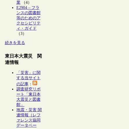
業
（4）
E2904 – フラ
ンスの図書館
等のためのア
クセシビリテ
ィ・ガイド
（3）
続きを見る
東日本大震災 関
連情報
「災害」に関
する当サイト
の記事
：
調査研究リポ
ート「東日本
大震災と図書
館」
地震・災害 関
連情報（レフ
ァレンス協同
データベー