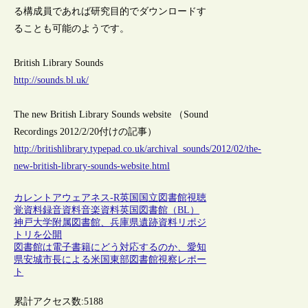
る構成員であれば研究目的でダウンロードす
ることも可能のようです。
British Library Sounds
http://sounds.bl.uk/
The new British Library Sounds website （Sound
Recordings 2012/2/20付けの記事）
http://britishlibrary.typepad.co.uk/archival_sounds/2012/02/the-
new-british-library-sounds-website.html
カレントアウェアネス-R
英国
国立図書館
視聴
覚資料
録音資料
音楽資料
英国図書館（BL）
神戸大学附属図書館、兵庫県遺跡資料リポジ
トリを公開
図書館は電子書籍にどう対応するのか、愛知
県安城市長による米国東部図書館視察レポー
ト
累計アクセス数:
5188