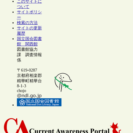
このサイトに
ついて
サイトポリシ
ー
検索の方法
サイトの更新
履歴
国立国会図書
館 関西館
図書館協力
課 調査情報
係
〒619-0287
京都府相楽郡
精華町精華台
8-1-3
chojo