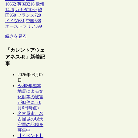
10662
英国
3216
欧州
1426
カナダ
1069
韓
国
950
フランス
720
ドイツ
681
中国
638
オーストラリア
599
続きを見る
「カレントアウェ
アネス-R」新着記
事
2026年08月07
日
令和8年熊本
地震による文
化財等の被害
が83件に（8
月6日時点）
名古屋市、名
古屋城の現天
守閣の記録を
募集中
【イベント】