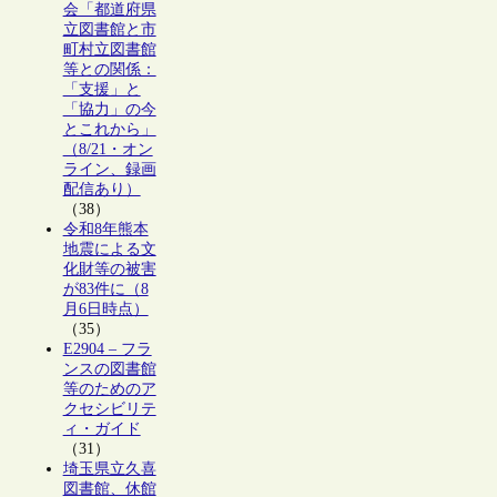
会「都道府県
立図書館と市
町村立図書館
等との関係：
「支援」と
「協力」の今
とこれから」
（8/21・オン
ライン、録画
配信あり）
（38）
令和8年熊本
地震による文
化財等の被害
が83件に（8
月6日時点）
（35）
E2904 – フラ
ンスの図書館
等のためのア
クセシビリテ
ィ・ガイド
（31）
埼玉県立久喜
図書館、休館