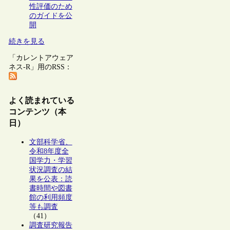
性評価のため
のガイドを公
開
続きを見る
「カレントアウェア
ネス-R」用のRSS：
よく読まれている
コンテンツ（本
日）
文部科学省、
令和8年度全
国学力・学習
状況調査の結
果を公表：読
書時間や図書
館の利用頻度
等も調査
（41）
調査研究報告