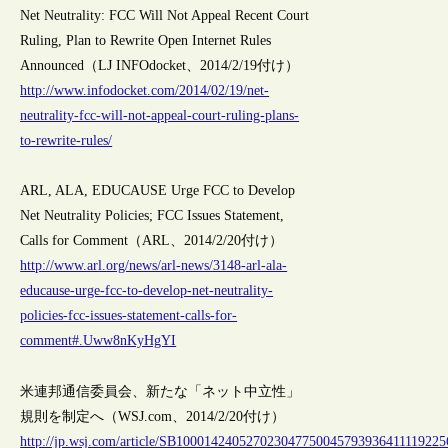
Net Neutrality: FCC Will Not Appeal Recent Court
Ruling, Plan to Rewrite Open Internet Rules
Announced（LJ INFOdocket、2014/2/19付け）
http://www.infodocket.com/2014/02/19/net-
neutrality-fcc-will-not-appeal-court-ruling-plans-
to-rewrite-rules/
ARL, ALA, EDUCAUSE Urge FCC to Develop
Net Neutrality Policies; FCC Issues Statement,
Calls for Comment（ARL、2014/2/20付け）
http://www.arl.org/news/arl-news/3148-arl-ala-
educause-urge-fcc-to-develop-net-neutrality-
policies-fcc-issues-statement-calls-for-
comment#.Uww8nKyHgYI
米連邦通信委員会、新たな「ネット中立性」
規則を制定へ（WSJ.com、2014/2/20付け）
http://jp.wsj.com/article/SB100014240527023047750045793936411119225