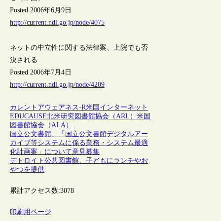
Posted 2006年6月9日
http://current.ndl.go.jp/node/4075
ネットの中立性に関する法律案、上院でも否
決される
Posted 2006年7月4日
http://current.ndl.go.jp/node/4209
カレントアウェアネス-R
米国
インターネット
EDUCAUSE
北米研究図書館協会（ARL）
米国
図書館協会（ALA）
国立公文書館、「国立公文書館デジタルアー
カイブ等システムに係る業務・システム最適
化計画案」について意見募集
デトロイト公共図書館、子どもにランチやお
やつを提供
累計アクセス数:
3078
印刷用ページ