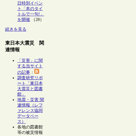
日特別イベン
ト「本のタイ
トルで一句!」
を開催
（28）
続きを見る
東日本大震災 関
連情報
「災害」に関
する当サイト
の記事
：
調査研究リポ
ート「東日本
大震災と図書
館」
地震・災害 関
連情報（レフ
ァレンス協同
データベー
ス）
各地の図書館
等の被災情報