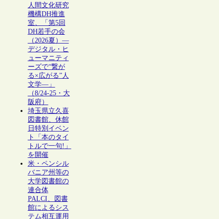
人間文化研究
機構DH推進
室、「第5回
DH若手の会
（2026夏）―
デジタル・ヒ
ューマニティ
ーズで“繋が
る×広がる”人
文学―」
（8/24-25・大
阪府）
埼玉県立久喜
図書館、休館
日特別イベン
ト「本のタイ
トルで一句!」
を開催
米・ペンシル
バニア州等の
大学図書館の
連合体
PALCI、図書
館によるシス
テム相互運用