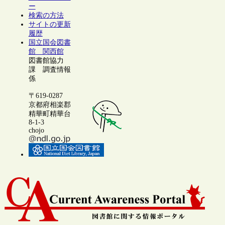
ー
検索の方法
サイトの更新
履歴
国立国会図書
館 関西館
図書館協力
課 調査情報
係
〒619-0287
京都府相楽郡
精華町精華台
8-1-3
chojo