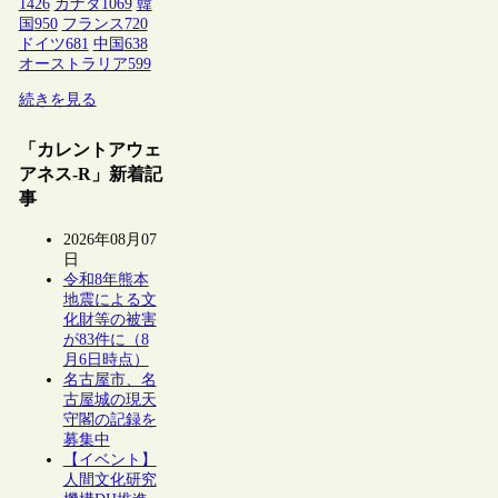
1426
カナダ
1069
韓
国
950
フランス
720
ドイツ
681
中国
638
オーストラリア
599
続きを見る
「カレントアウェ
アネス-R」新着記
事
2026年08月07
日
令和8年熊本
地震による文
化財等の被害
が83件に（8
月6日時点）
名古屋市、名
古屋城の現天
守閣の記録を
募集中
【イベント】
人間文化研究