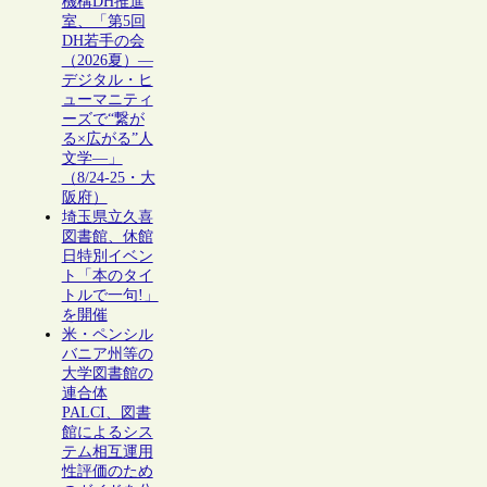
機構DH推進
室、「第5回
DH若手の会
（2026夏）―
デジタル・ヒ
ューマニティ
ーズで“繋が
る×広がる”人
文学―」
（8/24-25・大
阪府）
埼玉県立久喜
図書館、休館
日特別イベン
ト「本のタイ
トルで一句!」
を開催
米・ペンシル
バニア州等の
大学図書館の
連合体
PALCI、図書
館によるシス
テム相互運用
性評価のため