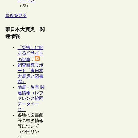
オープン
（22）
続きを見る
東日本大震災 関
連情報
「災害」に関
する当サイト
の記事
：
調査研究リポ
ート「東日本
大震災と図書
館」
地震・災害 関
連情報（レフ
ァレンス協同
データベー
ス）
各地の図書館
等の被災情報
等について
（外部リン
ク）