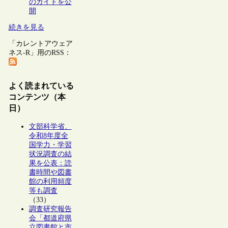
のガイドを公
開
続きを見る
「カレントアウェア
ネス-R」用のRSS：
よく読まれている
コンテンツ（本
日）
文部科学省、
令和8年度全
国学力・学習
状況調査の結
果を公表：読
書時間や図書
館の利用頻度
等も調査
（33）
調査研究報告
会「都道府県
立図書館と市