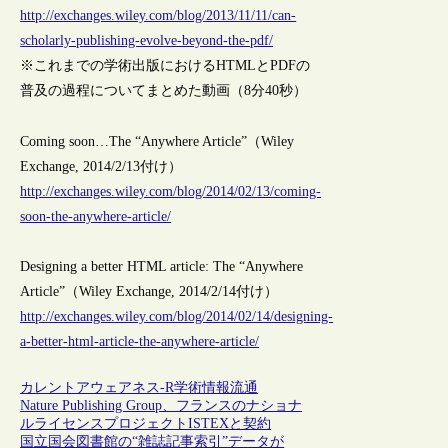
http://exchanges.wiley.com/blog/2013/11/11/can-
scholarly-publishing-evolve-beyond-the-pdf/
※これまでの学術出版におけるHTMLとPDFの
普及の過程についてまとめた動画（8分40秒）
Coming soon…The “Anywhere Article”（Wiley
Exchange, 2014/2/13付け）
http://exchanges.wiley.com/blog/2014/02/13/coming-
soon-the-anywhere-article/
Designing a better HTML article: The “Anywhere
Article”（Wiley Exchange, 2014/2/14付け）
http://exchanges.wiley.com/blog/2014/02/14/designing-
a-better-html-article-the-anywhere-article/
カレントアウェアネス-R
学術情報流通
Nature Publishing Group、フランスのナショナ
ルライセンスプロジェクトISTEXと契約
国立国会図書館の“雑誌記事索引”データが