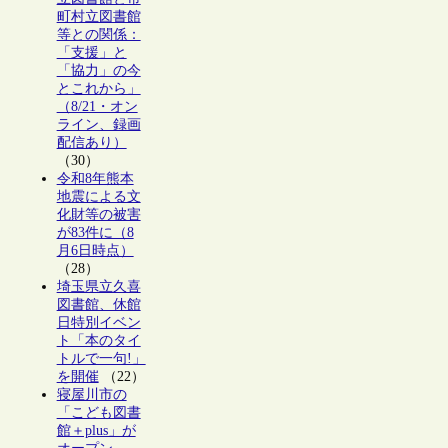
町村立図書館
等との関係：
「支援」と
「協力」の今
とこれから」
（8/21・オン
ライン、録画
配信あり）
（30）
令和8年熊本
地震による文
化財等の被害
が83件に（8
月6日時点）
（28）
埼玉県立久喜
図書館、休館
日特別イベン
ト「本のタイ
トルで一句!」
を開催
（22）
寝屋川市の
「こども図書
館＋plus」が