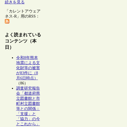
続きを見る
「カレントアウェア
ネス-R」用のRSS：
よく読まれている
コンテンツ（本
日）
令和8年熊本
地震による文
化財等の被害
が83件に（8
月6日時点）
（86）
調査研究報告
会「都道府県
立図書館と市
町村立図書館
等との関係：
「支援」と
「協力」の今
とこれから」