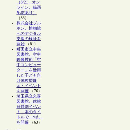
（8/21・オン
ライン、録画
配信あり）
（83）
株式会社ブル
ボン、博物館
へのデジタル
支援の検証を
開始
（81）
町田市立中央
図書館、空中
映像技術「空
中コンピュー
ター」を活用
した子ども向
け体験型展
示・イベント
を開催
（76）
埼玉県立久喜
図書館、休館
日特別イベン
ト「本のタイ
トルで一句!」
を開催
（63）