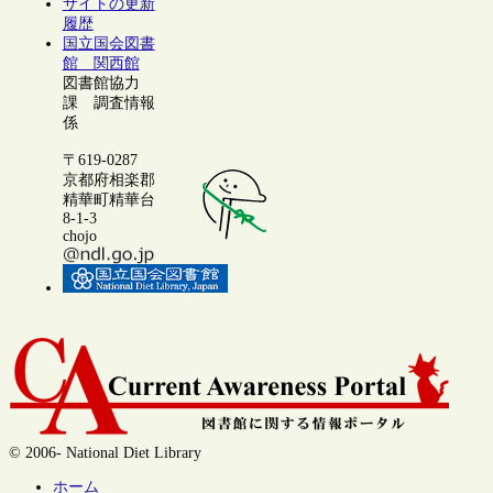
サイトの更新
履歴
国立国会図書
館 関西館
図書館協力
課 調査情報
係
〒619-0287
京都府相楽郡
精華町精華台
8-1-3
chojo
© 2006- National Diet Library
ホーム