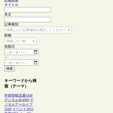
詳細検索
タイトル
本文
記事種別
検索したい記事種別を選択してください
館種
検索したい館種を選択してください
投稿日
～
検索
キーワードから検
索（テーマ）
学術情報流通
4348
デジタル化
4099
デ
ジタルアーカイブ
3349
イベント
3015