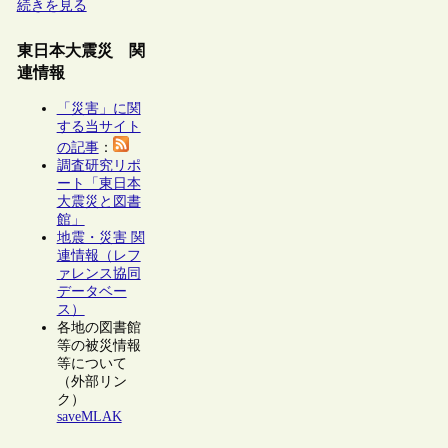
続きを見る
東日本大震災 関
連情報
「災害」に関
する当サイト
の記事
：
調査研究リポ
ート「東日本
大震災と図書
館」
地震・災害 関
連情報（レフ
ァレンス協同
データベー
ス）
各地の図書館
等の被災情報
等について
（外部リン
ク）
saveMLAK