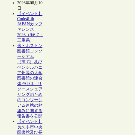
2026年08月10
日
【イベント】
Code4Lib
JAPANカンフ
ァレンス
2026（9/6-7・
三重県）
米・ボストン
図書館コンソ
ーシアム
（BLC）及び
ペンシルバニ
ア州等の大学
図書館の連合
体PALCI、リ
ソースシェア
リングのため
のコンソーシ
アム連携の枠
組みに関する
報告書を公開
【イベント】
長久手市中央
図書館及び長