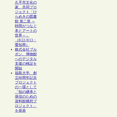
久手市文化の
家、共同プロ
ジェクト「ひ
らめきの図書
館 第二章 ～
時間がつなぐ
本とアートの
世界～」
（8/22-9/13・
愛知県）
株式会社ブル
ボン、博物館
へのデジタル
支援の検証を
開始
福島大学、創
立80周年記念
プロジェクト
の一環として
「知の継承と
発信のための
資料館構想プ
ロジェクト」
を発表