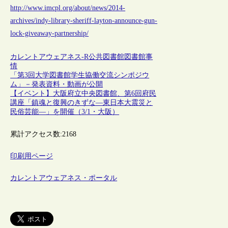
http://www.imcpl.org/about/news/2014-
archives/indy-library-sheriff-layton-announce-gun-
lock-giveaway-partnership/
カレントアウェアネス-R
公共図書館
図書館事
情
「第3回大学図書館学生協働交流シンポジウ
ム」－発表資料・動画が公開
【イベント】大阪府立中央図書館、第6回府民
講座「鎮魂と復興のきずな―東日本大震災と
民俗芸能―」を開催（3/1・大阪）
累計アクセス数:
2168
印刷用ページ
カレントアウェアネス・ポータル