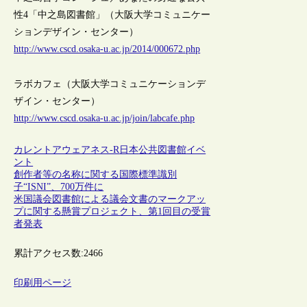
性4「中之島図書館」（大阪大学コミュニケー
ションデザイン・センター）
http://www.cscd.osaka-u.ac.jp/2014/000672.php
ラボカフェ（大阪大学コミュニケーションデ
ザイン・センター）
http://www.cscd.osaka-u.ac.jp/join/labcafe.php
カレントアウェアネス-R
日本
公共図書館
イベ
ント
創作者等の名称に関する国際標準識別
子“ISNI”、700万件に
米国議会図書館による議会文書のマークアッ
プに関する懸賞プロジェクト、第1回目の受賞
者発表
累計アクセス数:
2466
印刷用ページ