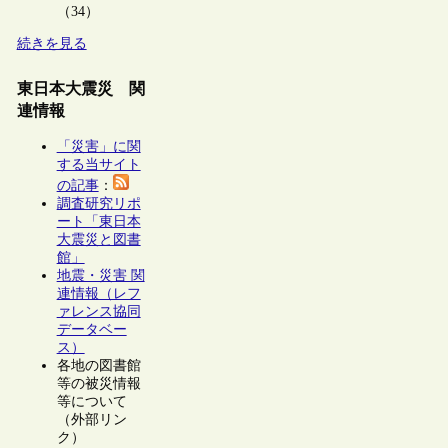
（34）
続きを見る
東日本大震災 関
連情報
「災害」に関
する当サイト
の記事
：
調査研究リポ
ート「東日本
大震災と図書
館」
地震・災害 関
連情報（レフ
ァレンス協同
データベー
ス）
各地の図書館
等の被災情報
等について
（外部リン
ク）