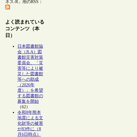
ネス-R」用のRSS：
よく読まれている
コンテンツ（本
日）
日本図書館協
会（JLA）図
書館災害対策
委員会、「災
害等により被
災した図書館
等への助成
（2026年
度）」を希望
する図書館の
募集を開始
（62）
令和8年熊本
地震による文
化財等の被害
が83件に（8
月6日時点）