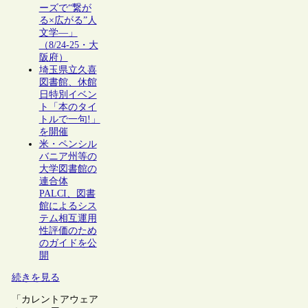
ーズで“繋が
る×広がる”人
文学―」
（8/24-25・大
阪府）
埼玉県立久喜
図書館、休館
日特別イベン
ト「本のタイ
トルで一句!」
を開催
米・ペンシル
バニア州等の
大学図書館の
連合体
PALCI、図書
館によるシス
テム相互運用
性評価のため
のガイドを公
開
続きを見る
「カレントアウェア