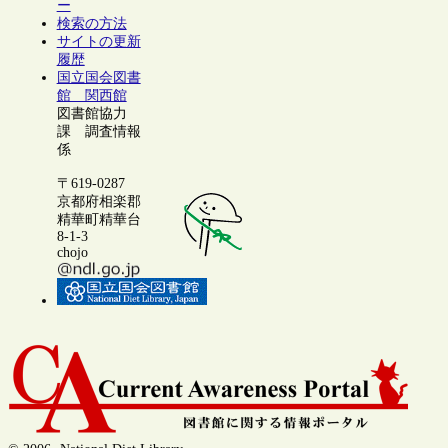
ー
検索の方法
サイトの更新
履歴
国立国会図書
館 関西館
図書館協力
課 調査情報
係
〒619-0287
京都府相楽郡
精華町精華台
8-1-3
chojo