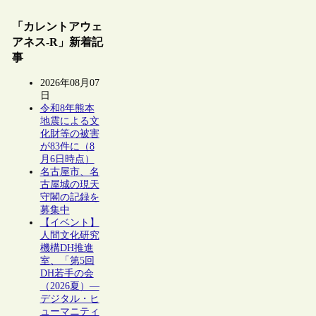
「カレントアウェ
アネス-R」新着記
事
2026年08月07
日
令和8年熊本
地震による文
化財等の被害
が83件に（8
月6日時点）
名古屋市、名
古屋城の現天
守閣の記録を
募集中
【イベント】
人間文化研究
機構DH推進
室、「第5回
DH若手の会
（2026夏）―
デジタル・ヒ
ューマニティ