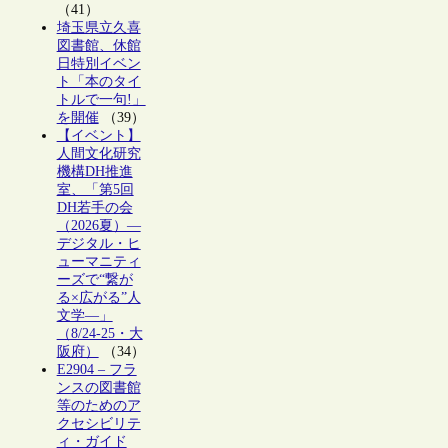
（41）
埼玉県立久喜
図書館、休館
日特別イベン
ト「本のタイ
トルで一句!」
を開催
（39）
【イベント】
人間文化研究
機構DH推進
室、「第5回
DH若手の会
（2026夏）―
デジタル・ヒ
ューマニティ
ーズで“繋が
る×広がる”人
文学―」
（8/24-25・大
阪府）
（34）
E2904 – フラ
ンスの図書館
等のためのア
クセシビリテ
ィ・ガイド