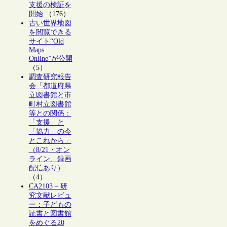
支援の検証を
開始
（176）
古い世界地図
を閲覧できる
サイト“Old
Maps
Online”が公開
（5）
調査研究報告
会「都道府県
立図書館と市
町村立図書館
等との関係：
「支援」と
「協力」の今
とこれから」
（8/21・オン
ライン、録画
配信あり）
（4）
CA2103 – 研
究文献レビュ
ー：子どもの
読書と図書館
をめぐる20