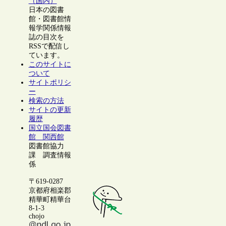
（国内）
日本の図書
館・図書館情
報学関係情報
誌の目次を
RSSで配信し
ています。
このサイトに
ついて
サイトポリシ
ー
検索の方法
サイトの更新
履歴
国立国会図書
館 関西館
図書館協力
課 調査情報
係
〒619-0287
京都府相楽郡
精華町精華台
8-1-3
chojo