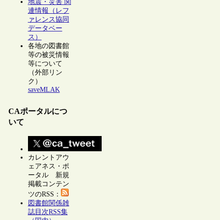
地震・災害 関
連情報（レフ
ァレンス協同
データベー
ス）
各地の図書館
等の被災情報
等について
（外部リン
ク）
saveMLAK
CAポータルにつ
いて
カレントアウ
ェアネス・ポ
ータル 新規
掲載コンテン
ツのRSS：
図書館関係雑
誌目次RSS集