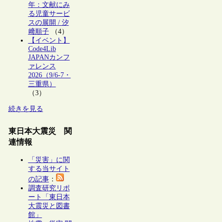
年：文献にみ
る児童サービ
スの展開 / 汐
﨑順子
（4）
【イベント】
Code4Lib
JAPANカンフ
ァレンス
2026（9/6-7・
三重県）
（3）
続きを見る
東日本大震災 関
連情報
「災害」に関
する当サイト
の記事
：
調査研究リポ
ート「東日本
大震災と図書
館」