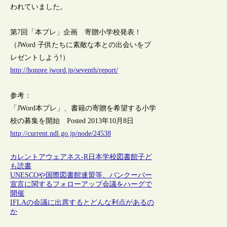
われていました。
第7回「本プレ」企画 寄贈小学校発表！
（JWord 子供たちに素敵な本との出会いをプ
レゼントしよう!）
http://honpre.jword.jp/seventh/report/
参考：
「JWord本プレ」、書籍の寄贈を希望する小学
校の募集を開始 Posted 2013年10月8日
http://current.ndl.go.jp/node/24538
カレントアウェアネス-R
日本
学校図書館
子ど
も
読書
UNESCOや国際図書館連盟等、バンクーバー
宣言に関するフォローアップ会議をハーグで
開催
IFLAの会議に出席するとどんな利点があるの
か