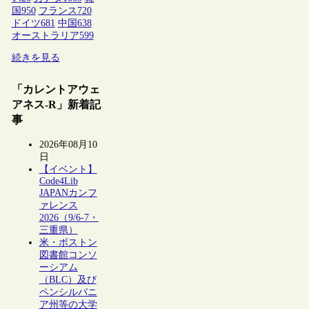
国
950
フランス
720
ドイツ
681
中国
638
オーストラリア
599
続きを見る
「カレントアウェ
アネス-R」新着記
事
2026年08月10
日
【イベント】
Code4Lib
JAPANカンフ
ァレンス
2026（9/6-7・
三重県）
米・ボストン
図書館コンソ
ーシアム
（BLC）及び
ペンシルバニ
ア州等の大学