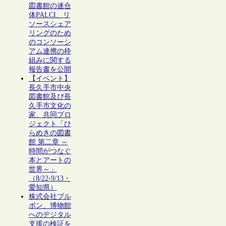
図書館の連合
体PALCI、リ
ソースシェア
リングのため
のコンソーシ
アム連携の枠
組みに関する
報告書を公開
【イベント】
長久手市中央
図書館及び長
久手市文化の
家、共同プロ
ジェクト「ひ
らめきの図書
館 第二章 ～
時間がつなぐ
本とアートの
世界～」
（8/22-9/13・
愛知県）
株式会社ブル
ボン、博物館
へのデジタル
支援の検証を