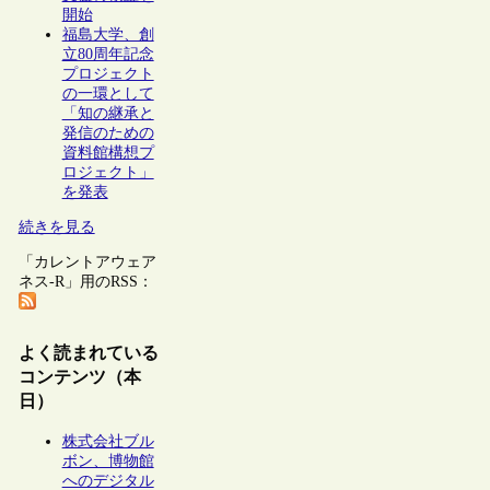
開始
福島大学、創
立80周年記念
プロジェクト
の一環として
「知の継承と
発信のための
資料館構想プ
ロジェクト」
を発表
続きを見る
「カレントアウェア
ネス-R」用のRSS：
よく読まれている
コンテンツ（本
日）
株式会社ブル
ボン、博物館
へのデジタル