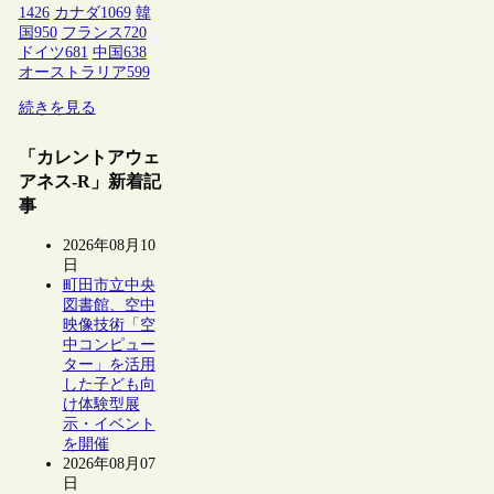
1426
カナダ
1069
韓
国
950
フランス
720
ドイツ
681
中国
638
オーストラリア
599
続きを見る
「カレントアウェ
アネス-R」新着記
事
2026年08月10
日
町田市立中央
図書館、空中
映像技術「空
中コンピュー
ター」を活用
した子ども向
け体験型展
示・イベント
を開催
2026年08月07
日