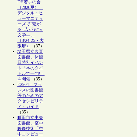
DH若手の会
（2026夏）―
デジタル・ヒ
ューマニティ
ーズで“繋が
る×広がる”人
文学―」
（8/24-25・大
阪府）
（37）
埼玉県立久喜
図書館、休館
日特別イベン
ト「本のタイ
トルで一句!」
を開催
（35）
E2904 – フラ
ンスの図書館
等のためのア
クセシビリテ
ィ・ガイド
（35）
町田市立中央
図書館、空中
映像技術「空
中コンピュー