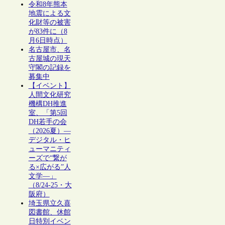
令和8年熊本
地震による文
化財等の被害
が83件に（8
月6日時点）
名古屋市、名
古屋城の現天
守閣の記録を
募集中
【イベント】
人間文化研究
機構DH推進
室、「第5回
DH若手の会
（2026夏）―
デジタル・ヒ
ューマニティ
ーズで“繋が
る×広がる”人
文学―」
（8/24-25・大
阪府）
埼玉県立久喜
図書館、休館
日特別イベン