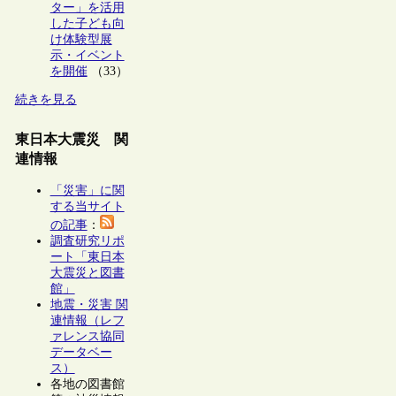
ター」を活用
した子ども向
け体験型展
示・イベント
を開催
（33）
続きを見る
東日本大震災 関
連情報
「災害」に関
する当サイト
の記事
：
調査研究リポ
ート「東日本
大震災と図書
館」
地震・災害 関
連情報（レフ
ァレンス協同
データベー
ス）
各地の図書館