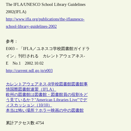
The IFLA/UNESCO School Library Guidelines
2002(IFLA)
http://www.ifla.org/publications/the-iflaunesco-
school-library-guidelines-2002
参考：
E003 – 「IFLA／ユネスコ学校図書館ガイドラ
イン」刊行される カレントアウェアネス-
E No.1 2002.10.02
http://current.ndl.go.jp/e003
カレントアウェアネス-R
学校図書館
図書館事
情
国際図書館連盟（IFLA）
欧州の図書館は図書館・図書館員の役割をど
う見ているか？“American Libraries Live”でデ
ィスカッション（10/10）
本当は怖い場所？ホラー映画の中の図書館
累計アクセス数:
4754