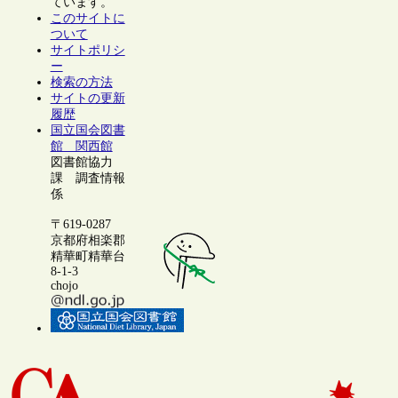
ています。
このサイトに
ついて
サイトポリシ
ー
検索の方法
サイトの更新
履歴
国立国会図書
館 関西館
図書館協力
課 調査情報
係
〒619-0287
京都府相楽郡
精華町精華台
8-1-3
chojo