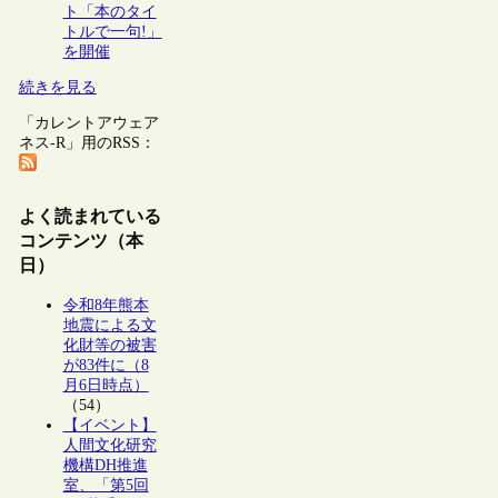
ト「本のタイ
トルで一句!」
を開催
続きを見る
「カレントアウェア
ネス-R」用のRSS：
よく読まれている
コンテンツ（本
日）
令和8年熊本
地震による文
化財等の被害
が83件に（8
月6日時点）
（54）
【イベント】
人間文化研究
機構DH推進
室、「第5回