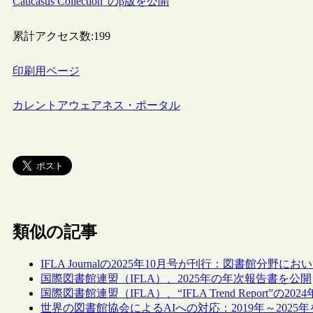
Caucasus Collection”のβ版を公開
累計アクセス数:
199
印刷用ページ
カレントアウェアネス・ポータル
類似の記事
IFLA Journalの2025年10月号が刊行：図書館分野
国際図書館連盟（IFLA）、2025年の年次報告書を公開
国際図書館連盟（IFLA）、“IFLA Trend Report
世界の図書館協会によるAIへの対応：2019年～202