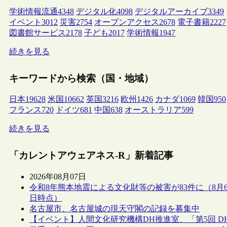
学術情報流通
4348
デジタル化
4098
デジタルアーカイブ
3349
イベント
3012
災害
2754
オープンアクセス
2678
電子書籍
2227
図書館サービス
2178
子ども
2017
学術情報
1947
続きを見る
キーワードから検索（国・地域）
日本
19628
米国
10662
英国
3216
欧州
1426
カナダ
1069
韓国
950
フランス
720
ドイツ
681
中国
638
オーストラリア
599
続きを見る
「カレントアウェアネス-R」新着記事
2026年08月07日
令和8年熊本地震による文化財等の被害が83件に（8月
日時点）
名古屋市、名古屋城の現天守閣の記録を募集中
【イベント】人間文化研究機構DH推進室、「第5回 D