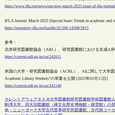
https://www.ifla.org/news/out-now-march-2025-issue-of-ifla-journal
IFLA Journal. March 2025 [Special Issue: Trends in academic and re
https://repository.ifla.org/handle/20.500.14598/3915
参考：
北米研究図書館協会（ARL）、研究図書館における生成AI利用に
https://current.ndl.go.jp/car/242611
米国の大学・研究図書館協会（ACRL）、AIに関して大学図書館の職
Academic Library Workers”の草案を公開 [2025年03月11日]
https://current.ndl.go.jp/car/242140
カレントアウェアネス-R
大学図書館
研究図書館
学術図書館
駒澤大学、同大旧図書館（禅文化歴史博物館・耕雲館）の
米・ニューヨーク大学古代世界研究所図書館、古代南コーカサス研究