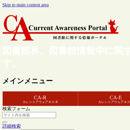
Skip to main content area
図書館界、図書館情報学に関
す。
メインメニュー
CA-R
CA-E
カレントアウェアネス-R
カレントアウェアネス
検索フォーム
詳細検索