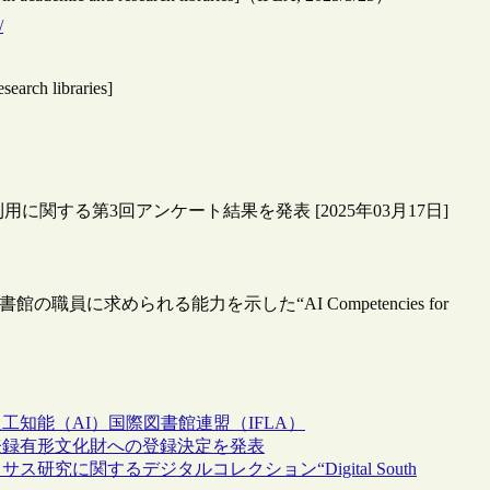
/
search libraries]
関する第3回アンケート結果を発表 [2025年03月17日]
員に求められる能力を示した“AI Competencies for
人工知能（AI）
国際図書館連盟（IFLA）
登録有形文化財への登録決定を発表
に関するデジタルコレクション“Digital South