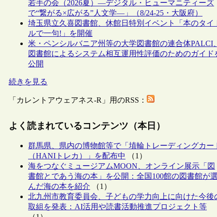
若手の会（2026夏）―デジタル・ヒューマニティーズ
で“繋がる×広がる”人文学―」（8/24-25・大阪府）
埼玉県立久喜図書館、休館日特別イベント「本のタイ
ルで一句!」を開催
米・ペンシルバニア州等の大学図書館の連合体PALCI
図書館によるシステム相互運用性評価のためのガイド
公開
続きを見る
「カレントアウェアネス-R」用のRSS：
よく読まれているコンテンツ（本日）
群馬県、県内の博物館等で「埴輪トレーディングカー
（HANIトレカ）」を配布中
（1）
海をつなぐミュージアムMOON、オンライン展示「図
書館とであう海の本」を公開：全国100館の図書館が
んだ海の本を紹介
（1）
北九州市教育委員会、子どもの学力向上に向けた今後
取組を発表：AI活用や読書活動推進プロジェクト等
（1）