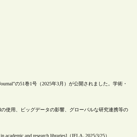
Journal”の51巻1号（2025年3月）が公開されました。学術・
Iの使用、ビッグデータの影響、グローバルな研究連携等の
s in academic and research libraries]（IFLA, 2025/3/25）