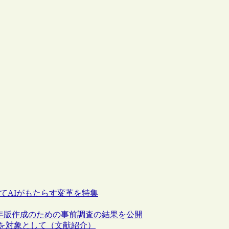
においてAIがもたらす変革を特集
”の2024年版作成のための事前調査の結果を公開
5年を対象として（文献紹介）