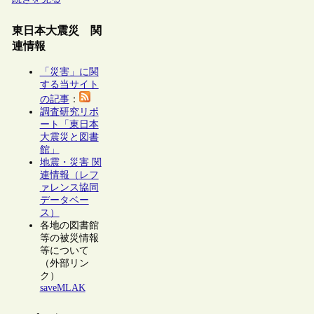
東日本大震災 関
連情報
「災害」に関
する当サイト
の記事
：
調査研究リポ
ート「東日本
大震災と図書
館」
地震・災害 関
連情報（レフ
ァレンス協同
データベー
ス）
各地の図書館
等の被災情報
等について
（外部リン
ク）
saveMLAK