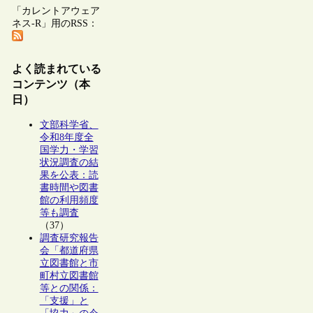
「カレントアウェア
ネス-R」用のRSS：
よく読まれている
コンテンツ（本
日）
文部科学省、
令和8年度全
国学力・学習
状況調査の結
果を公表：読
書時間や図書
館の利用頻度
等も調査
（37）
調査研究報告
会「都道府県
立図書館と市
町村立図書館
等との関係：
「支援」と