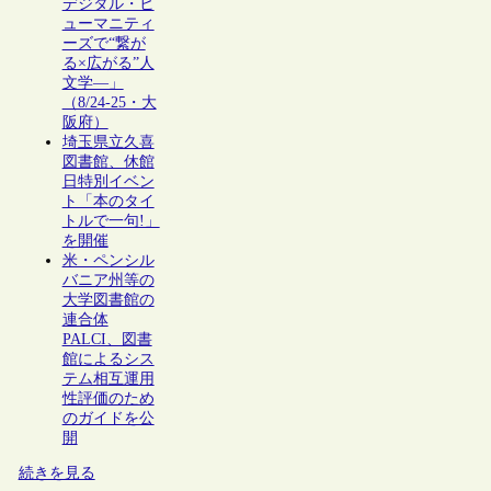
デジタル・ヒ
ューマニティ
ーズで“繋が
る×広がる”人
文学―」
（8/24-25・大
阪府）
埼玉県立久喜
図書館、休館
日特別イベン
ト「本のタイ
トルで一句!」
を開催
米・ペンシル
バニア州等の
大学図書館の
連合体
PALCI、図書
館によるシス
テム相互運用
性評価のため
のガイドを公
開
続きを見る