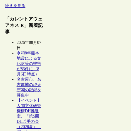
続きを見る
「カレントアウェ
アネス-R」新着記
事
2026年08月07
日
令和8年熊本
地震による文
化財等の被害
が83件に（8
月6日時点）
名古屋市、名
古屋城の現天
守閣の記録を
募集中
【イベント】
人間文化研究
機構DH推進
室、「第5回
DH若手の会
（2026夏）―