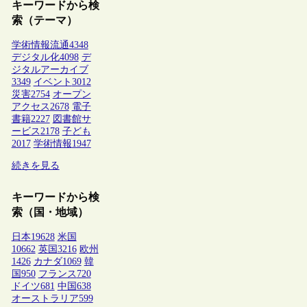
キーワードから検
索（テーマ）
学術情報流通
4348
デジタル化
4098
デ
ジタルアーカイブ
3349
イベント
3012
災害
2754
オープン
アクセス
2678
電子
書籍
2227
図書館サ
ービス
2178
子ども
2017
学術情報
1947
続きを見る
キーワードから検
索（国・地域）
日本
19628
米国
10662
英国
3216
欧州
1426
カナダ
1069
韓
国
950
フランス
720
ドイツ
681
中国
638
オーストラリア
599