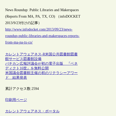
News Roundup: Public Libraries and Makerspaces
(Reports From MA, PA, TX, CO) （infoDOCKET
2013/9/23付けの記事）
http://www.infodocket.com/2013/09/23/news-
roundup-public-libraries-and-makerspaces-reports-
from-ma-pa-tx-co/
カレントアウェアネス-R
米国
公共図書館
図書
館サービス
図書館設備
バチカン広報評議会が初の電子出版 『ベネ
ディクト16世』を無料公開
米国議会図書館主催の初のリテラシーアワー
ド 結果発表
累計アクセス数:
2594
印刷用ページ
カレントアウェアネス・ポータル