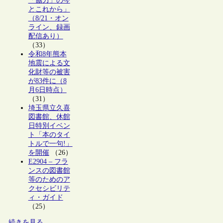
「協力」の今
とこれから」
（8/21・オン
ライン、録画
配信あり）
（33）
令和8年熊本
地震による文
化財等の被害
が83件に（8
月6日時点）
（31）
埼玉県立久喜
図書館、休館
日特別イベン
ト「本のタイ
トルで一句!」
を開催
（26）
E2904 – フラ
ンスの図書館
等のためのア
クセシビリテ
ィ・ガイド
（25）
続きを見る