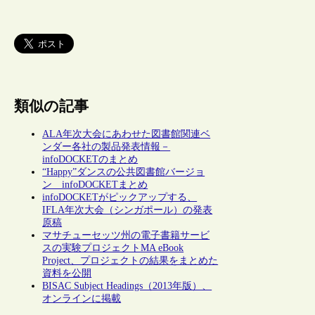
類似の記事
ALA年次大会にあわせた図書館関連ベ
ンダー各社の製品発表情報－
infoDOCKETのまとめ
“Happy”ダンスの公共図書館バージョ
ン infoDOCKETまとめ
infoDOCKETがピックアップする、
IFLA年次大会（シンガポール）の発表
原稿
マサチューセッツ州の電子書籍サービ
スの実験プロジェクトMA eBook
Project、プロジェクトの結果をまとめた
資料を公開
BISAC Subject Headings（2013年版）、
オンラインに掲載