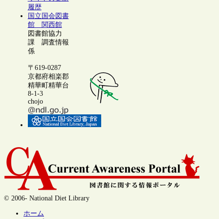
履歴
国立国会図書
館 関西館
図書館協力
課 調査情報
係
〒619-0287
京都府相楽郡
精華町精華台
8-1-3
chojo
© 2006- National Diet Library
ホーム