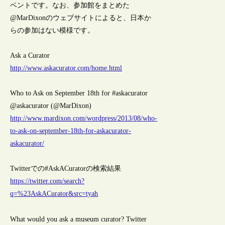
ベントです。なお、参加館をまとめた
@MarDixonのウェブサイトによると、日本か
らの参加はない模様です。
Ask a Curator
http://www.askacurator.com/home.html
Who to Ask on September 18th for #askacurator
@askacurator (@MarDixon)
http://www.mardixon.com/wordpress/2013/08/who-
to-ask-on-september-18th-for-askacurator-
askacurator/
Twitterでの#AskACuratorの検索結果
https://twitter.com/search?
q=%23AskACurator&src=tyah
What would you ask a museum curator? Twitter