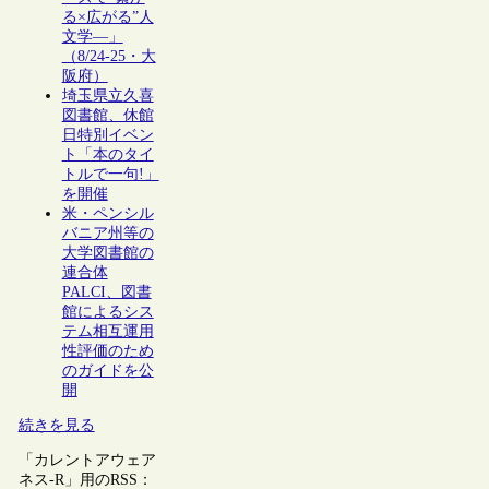
る×広がる”人
文学―」
（8/24-25・大
阪府）
埼玉県立久喜
図書館、休館
日特別イベン
ト「本のタイ
トルで一句!」
を開催
米・ペンシル
バニア州等の
大学図書館の
連合体
PALCI、図書
館によるシス
テム相互運用
性評価のため
のガイドを公
開
続きを見る
「カレントアウェア
ネス-R」用のRSS：