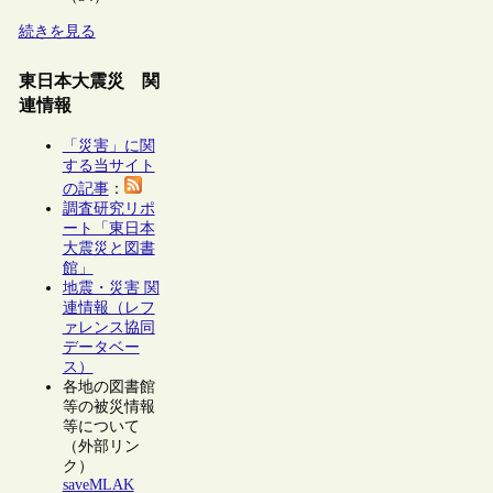
続きを見る
東日本大震災 関
連情報
「災害」に関
する当サイト
の記事
：
調査研究リポ
ート「東日本
大震災と図書
館」
地震・災害 関
連情報（レフ
ァレンス協同
データベー
ス）
各地の図書館
等の被災情報
等について
（外部リン
ク）
saveMLAK