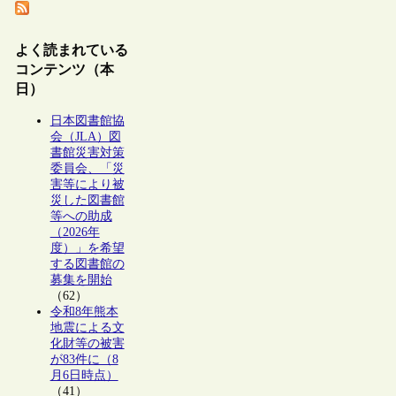
よく読まれている
コンテンツ（本
日）
日本図書館協
会（JLA）図
書館災害対策
委員会、「災
害等により被
災した図書館
等への助成
（2026年
度）」を希望
する図書館の
募集を開始
（62）
令和8年熊本
地震による文
化財等の被害
が83件に（8
月6日時点）
（41）