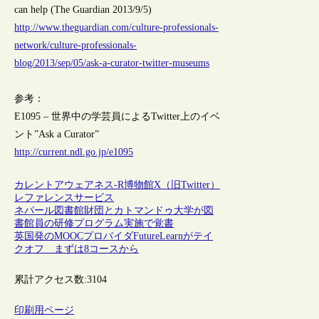
can help (The Guardian 2013/9/5)
http://www.theguardian.com/culture-professionals-
network/culture-professionals-
blog/2013/sep/05/ask-a-curator-twitter-museums
参考：
E1095 – 世界中の学芸員によるTwitter上のイベ
ント”Ask a Curator”
http://current.ndl.go.jp/e1095
カレントアウェアネス-R
博物館
X（旧Twitter）
レファレンスサービス
ネパール図書館財団とカトマンドゥ大学が図
書館員の研修プログラム実施で覚書
英国発のMOOCプロバイダFutureLearnがテイ
クオフ まずは8コースから
累計アクセス数:
3104
印刷用ページ