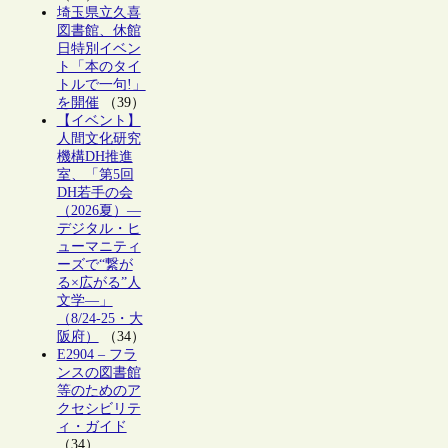
埼玉県立久喜
図書館、休館
日特別イベン
ト「本のタイ
トルで一句!」
を開催
（39）
【イベント】
人間文化研究
機構DH推進
室、「第5回
DH若手の会
（2026夏）―
デジタル・ヒ
ューマニティ
ーズで“繋が
る×広がる”人
文学―」
（8/24-25・大
阪府）
（34）
E2904 – フラ
ンスの図書館
等のためのア
クセシビリテ
ィ・ガイド
（34）