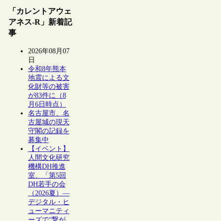
「カレントアウェ
アネス-R」新着記
事
2026年08月07
日
令和8年熊本
地震による文
化財等の被害
が83件に（8
月6日時点）
名古屋市、名
古屋城の現天
守閣の記録を
募集中
【イベント】
人間文化研究
機構DH推進
室、「第5回
DH若手の会
（2026夏）―
デジタル・ヒ
ューマニティ
ーズで“繋が