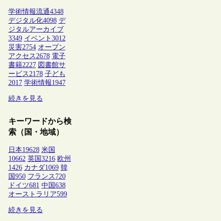
学術情報流通
4348
デジタル化
4098
デ
ジタルアーカイブ
3349
イベント
3012
災害
2754
オープン
アクセス
2678
電子
書籍
2227
図書館サ
ービス
2178
子ども
2017
学術情報
1947
続きを見る
キーワードから検
索（国・地域）
日本
19628
米国
10662
英国
3216
欧州
1426
カナダ
1069
韓
国
950
フランス
720
ドイツ
681
中国
638
オーストラリア
599
続きを見る