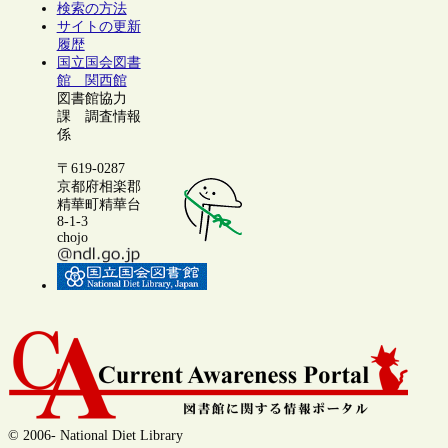
検索の方法
サイトの更新
履歴
国立国会図書
館 関西館
図書館協力
課 調査情報
係
〒619-0287
京都府相楽郡
精華町精華台
8-1-3
chojo
© 2006- National Diet Library