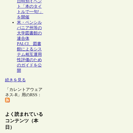
日特別イベン
ト「本のタイ
トルで一句!」
を開催
米・ペンシル
バニア州等の
大学図書館の
連合体
PALCI、図書
館によるシス
テム相互運用
性評価のため
のガイドを公
開
続きを見る
「カレントアウェア
ネス-R」用のRSS：
よく読まれている
コンテンツ（本
日）