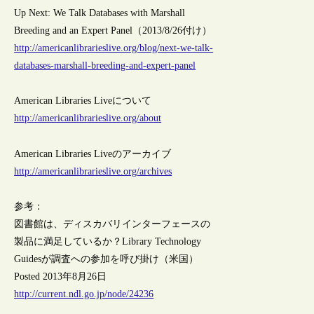
Up Next: We Talk Databases with Marshall
Breeding and an Expert Panel（2013/8/26付け）
http://americanlibrarieslive.org/blog/next-we-talk-
databases-marshall-breeding-and-expert-panel
American Libraries Liveについて
http://americanlibrarieslive.org/about
American Libraries Liveのアーカイブ
http://americanlibrarieslive.org/archives
参考：
図書館は、ディスカバリインターフェースの
製品に満足しているか？Library Technology
Guidesが調査への参加を呼び掛け（米国）
Posted 2013年8月26日
http://current.ndl.go.jp/node/24236