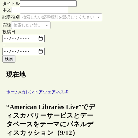
タイトル
本文
記事種別
検索したい記事種別を選択してください
館種
検索したい館種を選択してください
投稿日
～
検索
現在地
ホーム
»
カレントアウェアネス-R
“American Libraries Live”でデ
ィスカバリーサービスとデー
タベースをテーマにパネルデ
ィスカッション（9/12）