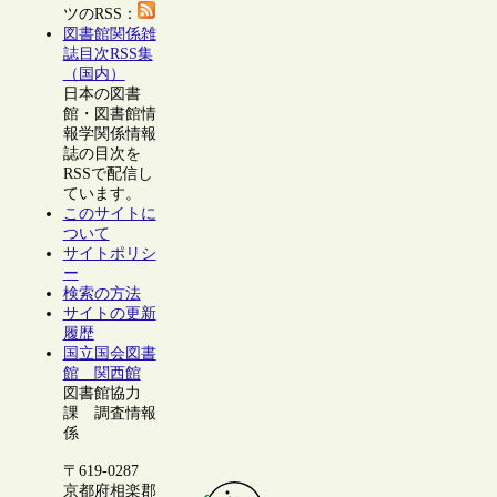
ツのRSS：
図書館関係雑
誌目次RSS集
（国内）
日本の図書
館・図書館情
報学関係情報
誌の目次を
RSSで配信し
ています。
このサイトに
ついて
サイトポリシ
ー
検索の方法
サイトの更新
履歴
国立国会図書
館 関西館
図書館協力
課 調査情報
係
〒619-0287
京都府相楽郡