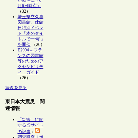
が83件に（8
月6日時点）
（32）
埼玉県立久喜
図書館、休館
日特別イベン
ト「本のタイ
トルで一句!」
を開催
（26）
E2904 – フラ
ンスの図書館
等のためのア
クセシビリテ
ィ・ガイド
（26）
続きを見る
東日本大震災 関
連情報
「災害」に関
する当サイト
の記事
：
調査研究リポ