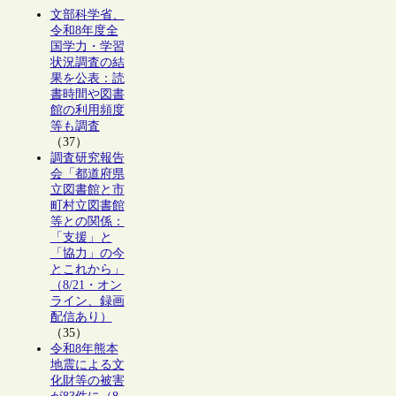
文部科学省、
令和8年度全
国学力・学習
状況調査の結
果を公表：読
書時間や図書
館の利用頻度
等も調査
（37）
調査研究報告
会「都道府県
立図書館と市
町村立図書館
等との関係：
「支援」と
「協力」の今
とこれから」
（8/21・オン
ライン、録画
配信あり）
（35）
令和8年熊本
地震による文
化財等の被害