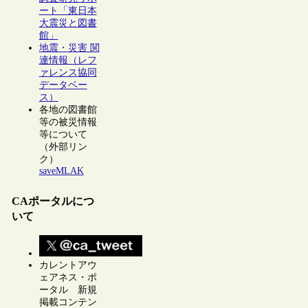
ート「東日本
大震災と図書
館」
地震・災害 関
連情報（レフ
ァレンス協同
データベー
ス）
各地の図書館
等の被災情報
等について
（外部リン
ク）
saveMLAK
CAポータルにつ
いて
カレントアウ
ェアネス・ポ
ータル 新規
掲載コンテン