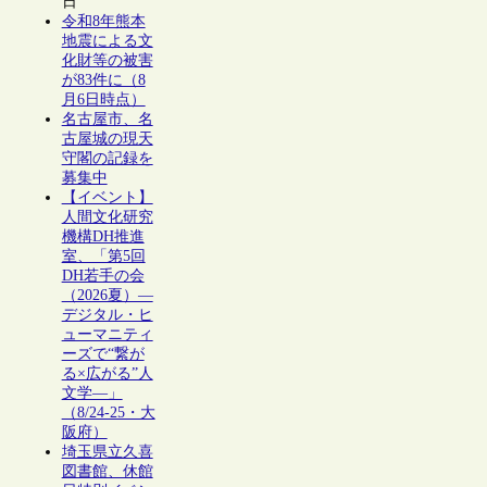
日
令和8年熊本
地震による文
化財等の被害
が83件に（8
月6日時点）
名古屋市、名
古屋城の現天
守閣の記録を
募集中
【イベント】
人間文化研究
機構DH推進
室、「第5回
DH若手の会
（2026夏）―
デジタル・ヒ
ューマニティ
ーズで“繋が
る×広がる”人
文学―」
（8/24-25・大
阪府）
埼玉県立久喜
図書館、休館