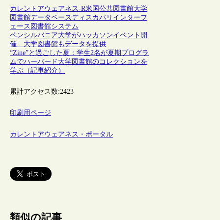
カレントアウェアネス-R
米国
公共図書館
大学
図書館
データベース
ディスカバリインターフ
ェース
図書館システム
ペンシルバニア大学がハッカソンイベント開
催 大学図書館もデータを提供
“Zine”と過ごした夏：学生2名が夏期プログラ
ムでハーバード大学図書館のコレクションを
学ぶ（記事紹介）
累計アクセス数:
2423
印刷用ページ
カレントアウェアネス・ポータル
類似の記事