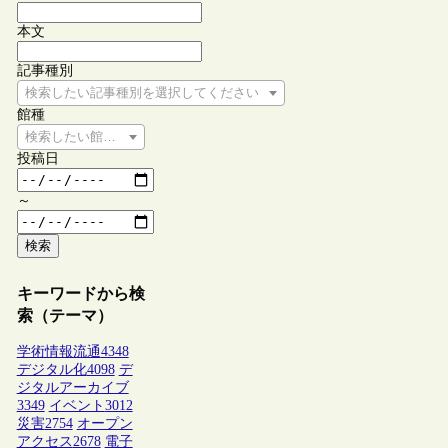
本文
記事種別
検索したい記事種別を選択してください
館種
検索したい館種を選択してください
投稿日
～
検索
キーワードから検
索（テーマ）
学術情報流通
4348
デジタル化
4098
デ
ジタルアーカイブ
3349
イベント
3012
災害
2754
オープン
アクセス
2678
電子