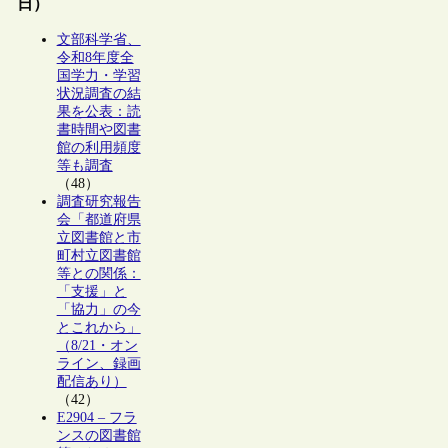
日）
文部科学省、
令和8年度全
国学力・学習
状況調査の結
果を公表：読
書時間や図書
館の利用頻度
等も調査
（48）
調査研究報告
会「都道府県
立図書館と市
町村立図書館
等との関係：
「支援」と
「協力」の今
とこれから」
（8/21・オン
ライン、録画
配信あり）
（42）
E2904 – フラ
ンスの図書館