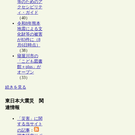
等のためのア
クセシビリテ
ィ・ガイド
（40）
令和8年熊本
地震による文
化財等の被害
が83件に（8
月6日時点）
（38）
寝屋川市の
「こども図書
館＋plus」が
オープン
（33）
続きを見る
東日本大震災 関
連情報
「災害」に関
する当サイト
の記事
：