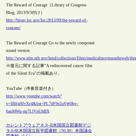
The Reward of Courage（Library of Congress
Blog, 2013/9/3付け）
http://blogs.loc.gov/loc/2013/09/the-reward-of-
courage/
The Reward of Courage Go to the newly composed
sound version
http://www.nlm.nih.gov/hmd/collections/films/medicalmoviesontheweb/the
※復元に関する記事“A rediscovered cancer film
of the Silent Era”の掲載あり。
YouTube（伴奏音楽付き）
http://www.youtube.com/watch?
v=IBlfaHfvXr4&list=PL7dF9e2qSW0bv–
6anMWu-gq7LlVpUhBX
カレントアウェアネス-R
米国
国立図書館
デジ
タル化
米国国立医学図書館（NLM）
米国議会