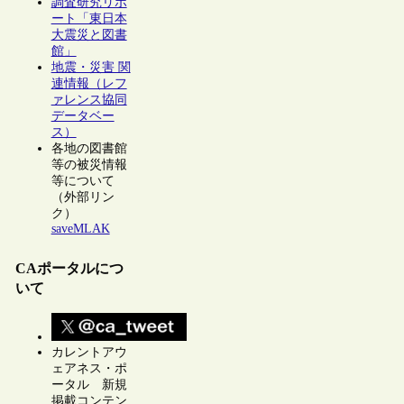
調査研究リポ
ート「東日本
大震災と図書
館」
地震・災害 関
連情報（レフ
ァレンス協同
データベー
ス）
各地の図書館
等の被災情報
等について
（外部リン
ク）
saveMLAK
CAポータルにつ
いて
カレントアウ
ェアネス・ポ
ータル 新規
掲載コンテン