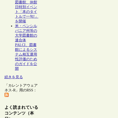
図書館、休館
日特別イベン
ト「本のタイ
トルで一句!」
を開催
米・ペンシル
バニア州等の
大学図書館の
連合体
PALCI、図書
館によるシス
テム相互運用
性評価のため
のガイドを公
開
続きを見る
「カレントアウェア
ネス-R」用のRSS：
よく読まれている
コンテンツ（本