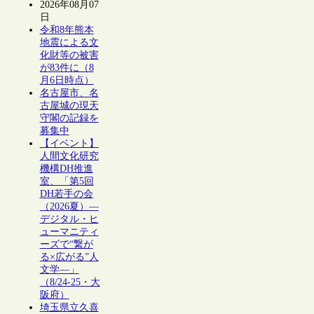
2026年08月07
日
令和8年熊本
地震による文
化財等の被害
が83件に（8
月6日時点）
名古屋市、名
古屋城の現天
守閣の記録を
募集中
【イベント】
人間文化研究
機構DH推進
室、「第5回
DH若手の会
（2026夏）―
デジタル・ヒ
ューマニティ
ーズで“繋が
る×広がる”人
文学―」
（8/24-25・大
阪府）
埼玉県立久喜