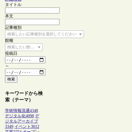
タイトル
本文
記事種別
検索したい記事種別を選択してください
館種
検索したい館種を選択してください
投稿日
～
検索
キーワードから検
索（テーマ）
学術情報流通
4348
デジタル化
4098
デ
ジタルアーカイブ
3349
イベント
3012
災害
2754
オープン