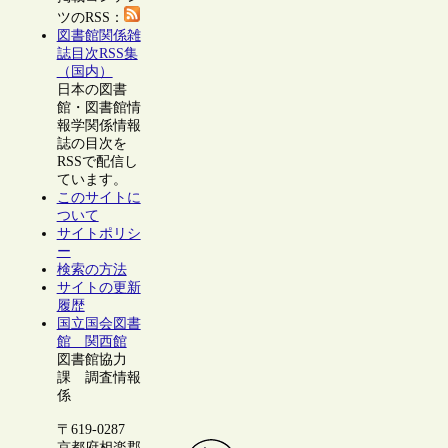
ツのRSS：
図書館関係雑
誌目次RSS集
（国内）
日本の図書
館・図書館情
報学関係情報
誌の目次を
RSSで配信し
ています。
このサイトに
ついて
サイトポリシ
ー
検索の方法
サイトの更新
履歴
国立国会図書
館 関西館
図書館協力
課 調査情報
係
〒619-0287
京都府相楽郡