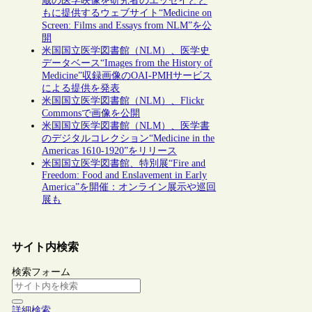
蔵の医学映像を研究者のエッセイとと
もに提供するウェブサイト“Medicine on
Screen: Films and Essays from NLM”を公
開
米国国立医学図書館（NLM）、医学史
データベース“Images from the History of
Medicine”収録画像のOAI-PMHサービス
による提供を発表
米国国立医学図書館（NLM）、Flickr
Commonsで画像を公開
米国国立医学図書館（NLM）、医学書
のデジタルコレクション“Medicine in the
Americas 1610-1920”をリリース
米国国立医学図書館、特別展“Fire and
Freedom: Food and Enslavement in Early
America”を開催：オンライン展示や巡回
展も
サイト内検索
検索フォーム
詳細検索