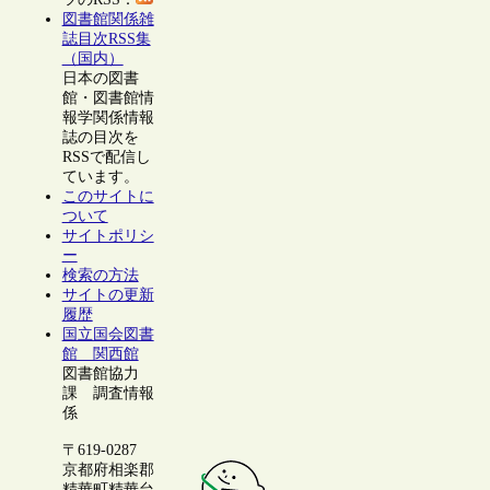
図書館関係雑
誌目次RSS集
（国内）
日本の図書
館・図書館情
報学関係情報
誌の目次を
RSSで配信し
ています。
このサイトに
ついて
サイトポリシ
ー
検索の方法
サイトの更新
履歴
国立国会図書
館 関西館
図書館協力
課 調査情報
係
〒619-0287
京都府相楽郡
精華町精華台