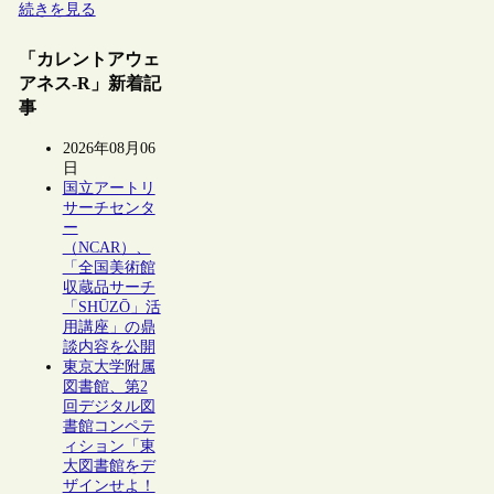
続きを見る
「カレントアウェ
アネス-R」新着記
事
2026年08月06
日
国立アートリ
サーチセンタ
ー
（NCAR）、
「全国美術館
収蔵品サーチ
「SHŪZŌ」活
用講座」の鼎
談内容を公開
東京大学附属
図書館、第2
回デジタル図
書館コンペテ
ィション「東
大図書館をデ
ザインせよ！