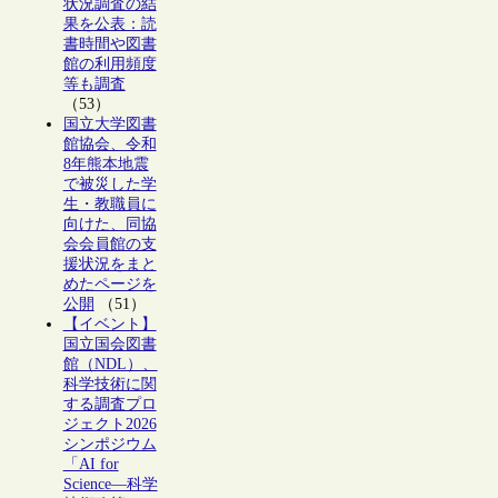
状況調査の結
果を公表：読
書時間や図書
館の利用頻度
等も調査
（53）
国立大学図書
館協会、令和
8年熊本地震
で被災した学
生・教職員に
向けた、同協
会会員館の支
援状況をまと
めたページを
公開
（51）
【イベント】
国立国会図書
館（NDL）、
科学技術に関
する調査プロ
ジェクト2026
シンポジウム
「AI for
Science―科学