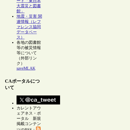
ート「東日本
大震災と図書
館」
地震・災害 関
連情報（レフ
ァレンス協同
データベー
ス）
各地の図書館
等の被災情報
等について
（外部リン
ク）
saveMLAK
CAポータルにつ
いて
カレントアウ
ェアネス・ポ
ータル 新規
掲載コンテン
ツのRSS：