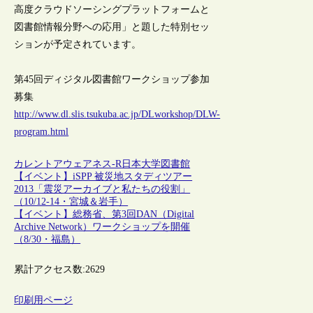
高度クラウドソーシングプラットフォームと
図書館情報分野への応用」と題した特別セッ
ションが予定されています。
第45回ディジタル図書館ワークショップ参加
募集
http://www.dl.slis.tsukuba.ac.jp/DLworkshop/DLW-
program.html
カレントアウェアネス-R
日本
大学図書館
【イベント】iSPP 被災地スタディツアー
2013「震災アーカイブと私たちの役割」
（10/12-14・宮城＆岩手）
【イベント】総務省、第3回DAN（Digital
Archive Network）ワークショップを開催
（8/30・福島）
累計アクセス数:
2629
印刷用ページ