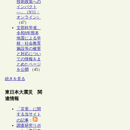
技術政策への
インパクト
―」（9/11・
オンライン）
（47）
文部科学省、
令和8年熊本
地震による学
校・社会教育
施設等の被害
と対応につい
ての情報をま
とめたページ
を公開
（45）
続きを見る
東日本大震災 関
連情報
「災害」に関
する当サイト
の記事
：
調査研究リポ