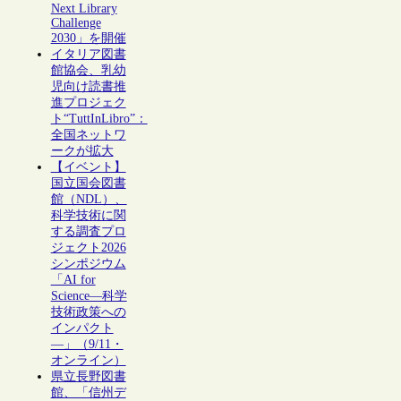
Next Library
Challenge
2030」を開催
イタリア図書
館協会、乳幼
児向け読書推
進プロジェク
ト“TuttInLibro”：
全国ネットワ
ークが拡大
【イベント】
国立国会図書
館（NDL）、
科学技術に関
する調査プロ
ジェクト2026
シンポジウム
「AI for
Science―科学
技術政策への
インパクト
―」（9/11・
オンライン）
県立長野図書
館、「信州デ