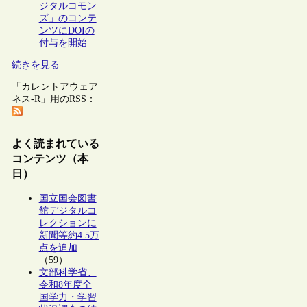
ジタルコモン
ズ」のコンテ
ンツにDOIの
付与を開始
続きを見る
「カレントアウェア
ネス-R」用のRSS：
よく読まれている
コンテンツ（本
日）
国立国会図書
館デジタルコ
レクションに
新聞等約4.5万
点を追加
（59）
文部科学省、
令和8年度全
国学力・学習