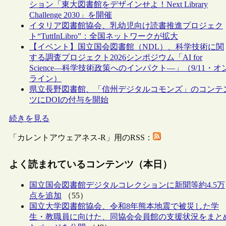
ション「東大図書館をデザインせよ！Next Library
Challenge 2030」を開催
イタリア図書館協会、乳幼児向け読書推進プロジェク
ト“TuttInLibro”：全国ネットワークが拡大
【イベント】国立国会図書館（NDL）、科学技術に関
する調査プロジェクト2026シンポジウム「AI for
Science―科学技術政策へのインパクト―」（9/11・オ
ライン）
県立長野図書館、「信州デジタルコモンズ」のコンテ
ツにDOIの付与を開始
続きを見る
「カレントアウェアネス-R」用のRSS：
よく読まれているコンテンツ（本日）
国立国会図書館デジタルコレクションに新聞等約4.5万
点を追加
（55）
国立大学図書館協会、令和8年熊本地震で被災した学
生・教職員に向けた、同協会会員館の支援状況をまと