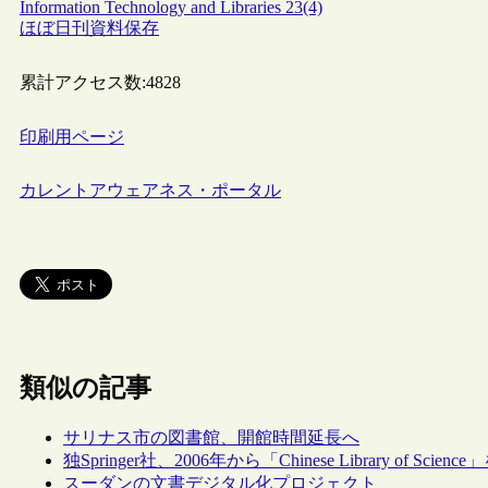
Information Technology and Libraries 23(4)
ほぼ日刊資料保存
累計アクセス数:
4828
印刷用ページ
カレントアウェアネス・ポータル
類似の記事
サリナス市の図書館、開館時間延長へ
独Springer社、2006年から「Chinese Library of Scienc
スーダンの文書デジタル化プロジェクト