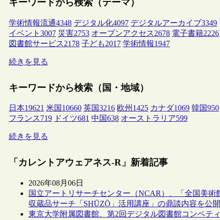
キーワードから検索（テーマ）
学術情報流通
4348
デジタル化
4097
デジタルアーカイブ
3349
イベント
3007
災害
2753
オープンアクセス
2678
電子書籍
2226
図書館サービス
2178
子ども
2017
学術情報
1947
続きを見る
キーワードから検索（国・地域）
日本
19621
米国
10660
英国
3216
欧州
1425
カナダ
1069
韓国
950
フランス
719
ドイツ
681
中国
638
オーストラリア
599
続きを見る
「カレントアウェアネス-R」新着記事
2026年08月06日
国立アートリサーチセンター（NCAR）、「全国美術
収蔵品サーチ「SHŪZŌ」活用講座」の鼎談内容を公
東京大学附属図書館、第2回デジタル図書館コンペテ