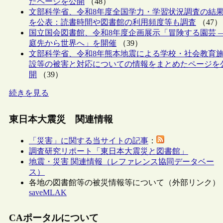
たページを公開
（48）
文部科学省、令和8年度全国学力・学習状況調査の結
を公表：読書時間や図書館の利用頻度等も調査
（47）
国立国会図書館、令和8年度企画展示「冒険する園芸 
庭先から世界へ」を開催
（39）
文部科学省、令和8年熊本地震による学校・社会教育
設等の被害と対応についての情報をまとめたページを
開
（39）
続きを見る
東日本大震災 関連情報
「災害」に関する当サイトの記事
：
調査研究リポート「東日本大震災と図書館」
地震・災害 関連情報（レファレンス協同データベー
ス）
各地の図書館等の被災情報等について（外部リンク）
saveMLAK
CAポータルについて