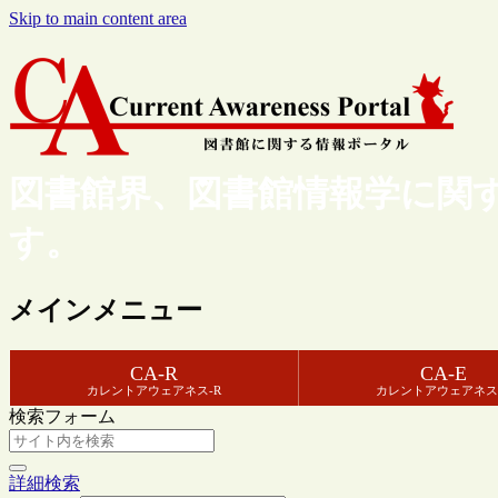
Skip to main content area
図書館界、図書館情報学に関
す。
メインメニュー
CA-R
CA-E
カレントアウェアネス-R
カレントアウェアネス
検索フォーム
詳細検索