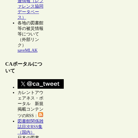
連情報（レフ
ァレンス協同
データベー
ス）
各地の図書館
等の被災情報
等について
（外部リン
ク）
saveMLAK
CAポータルにつ
いて
カレントアウ
ェアネス・ポ
ータル 新規
掲載コンテン
ツのRSS：
図書館関係雑
誌目次RSS集
（国内）
日本の図書