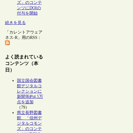
ズ」のコンテ
ンツにDOIの
付与を開始
続きを見る
「カレントアウェア
ネス-R」用のRSS：
よく読まれている
コンテンツ（本
日）
国立国会図書
館デジタルコ
レクションに
新聞等約4.5万
点を追加
（79）
県立長野図書
館、「信州デ
ジタルコモン
ズ」のコンテ