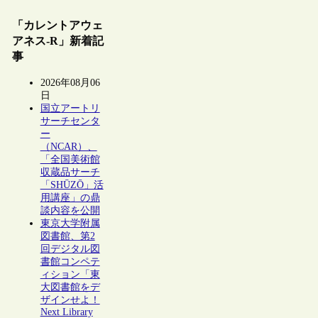
「カレントアウェ
アネス-R」新着記
事
2026年08月06
日
国立アートリ
サーチセンタ
ー
（NCAR）、
「全国美術館
収蔵品サーチ
「SHŪZŌ」活
用講座」の鼎
談内容を公開
東京大学附属
図書館、第2
回デジタル図
書館コンペテ
ィション「東
大図書館をデ
ザインせよ！
Next Library