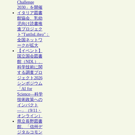
Challenge
2030」を開催
イタリア図書
館協会、乳幼
児向け読書推
進プロジェク
ト“TuttInLibro”：
全国ネットワ
ークが拡大
【イベント】
国立国会図書
館（NDL）、
科学技術に関
する調査プロ
ジェクト2026
シンポジウム
「AI for
Science―科学
技術政策への
インパクト
―」（9/11・
オンライン）
県立長野図書
館、「信州デ
ジタルコモン