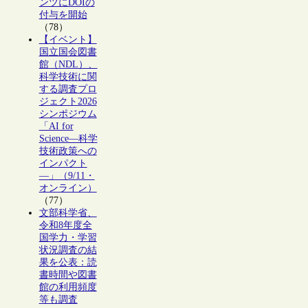
ンツにDOIの
付与を開始
（78）
【イベント】
国立国会図書
館（NDL）、
科学技術に関
する調査プロ
ジェクト2026
シンポジウム
「AI for
Science―科学
技術政策への
インパクト
―」（9/11・
オンライン）
（77）
文部科学省、
令和8年度全
国学力・学習
状況調査の結
果を公表：読
書時間や図書
館の利用頻度
等も調査