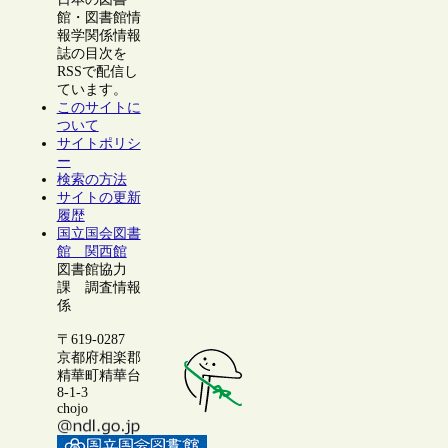
館・図書館情
報学関係情報
誌の目次を
RSSで配信し
ています。
このサイトに
ついて
サイトポリシ
ー
検索の方法
サイトの更新
履歴
国立国会図書
館 関西館
図書館協力
課 調査情報
係
〒619-0287
京都府相楽郡
精華町精華台
8-1-3
chojo