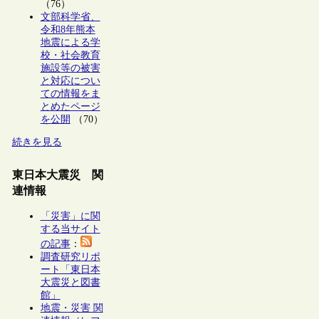
（76）
文部科学省、
令和8年熊本
地震による学
校・社会教育
施設等の被害
と対応につい
ての情報をま
とめたページ
を公開
（70）
続きを見る
東日本大震災 関
連情報
「災害」に関
する当サイト
の記事
：
調査研究リポ
ート「東日本
大震災と図書
館」
地震・災害 関