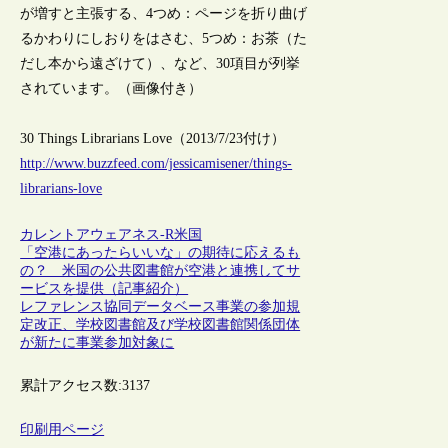
が増すと主張する、4つめ：ページを折り曲げ
るかわりにしおりをはさむ、5つめ：お茶（た
だし本から遠ざけて）、など、30項目が列挙
されています。（画像付き）
30 Things Librarians Love（2013/7/23付け）
http://www.buzzfeed.com/jessicamisener/things-
librarians-love
カレントアウェアネス-R
米国
「空港にあったらいいな」の期待に応えるも
の？ 米国の公共図書館が空港と連携してサ
ービスを提供（記事紹介）
レファレンス協同データベース事業の参加規
定改正、学校図書館及び学校図書館関係団体
が新たに事業参加対象に
累計アクセス数:
3137
印刷用ページ