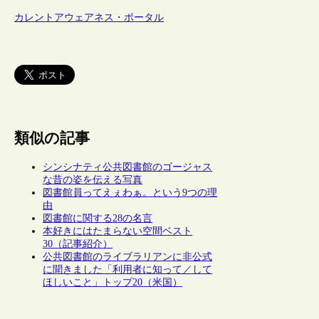
カレントアウェアネス・ポータル
類似の記事
シンシナティ公共図書館のゴージャス
な昔の姿を伝える写真
図書館員ってえぇわぁ。という9つの理
由
図書館に関する28の名言
本好きにはたまらない空間ベスト
30（記事紹介）
公共図書館のライブラリアンに非公式
に聞きました「利用者に知って／して
ほしいこと」トップ20（米国）