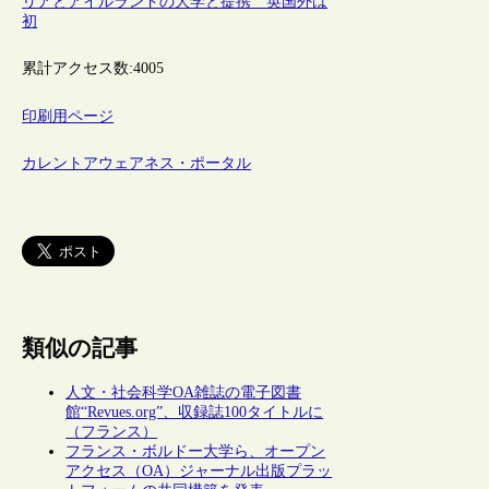
リアとアイルランドの大学と提携 英国外は
初
累計アクセス数:
4005
印刷用ページ
カレントアウェアネス・ポータル
類似の記事
人文・社会科学OA雑誌の電子図書
館“Revues.org”、収録誌100タイトルに
（フランス）
フランス・ボルドー大学ら、オープン
アクセス（OA）ジャーナル出版プラッ