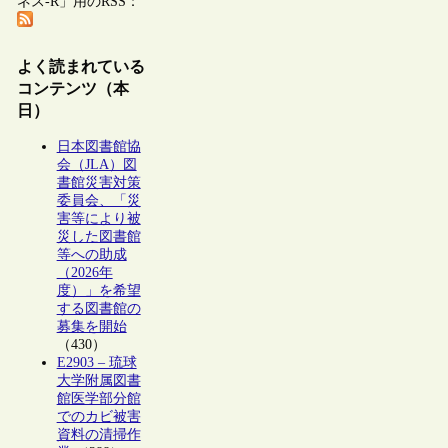
ネス-R」用のRSS：
よく読まれている
コンテンツ（本
日）
日本図書館協
会（JLA）図
書館災害対策
委員会、「災
害等により被
災した図書館
等への助成
（2026年
度）」を希望
する図書館の
募集を開始
（430）
E2903 – 琉球
大学附属図書
館医学部分館
でのカビ被害
資料の清掃作