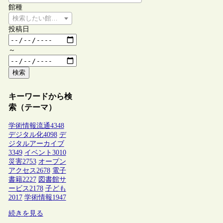
館種
検索したい館種を選択してください
投稿日
～
検索
キーワードから検
索（テーマ）
学術情報流通
4348
デジタル化
4098
デ
ジタルアーカイブ
3349
イベント
3010
災害
2753
オープン
アクセス
2678
電子
書籍
2227
図書館サ
ービス
2178
子ども
2017
学術情報
1947
続きを見る