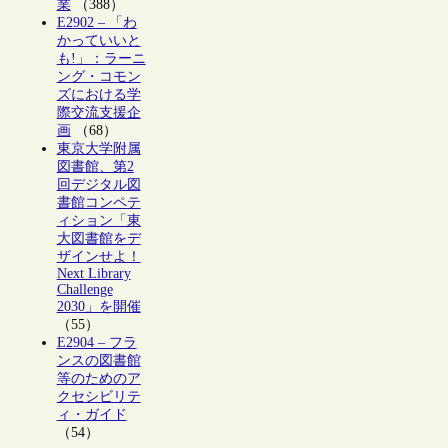
業
（388）
E2902 – 「わ
かっていいと
も!」：ラーニ
ング・コモン
ズにおける学
際交流支援企
画
（68）
東京大学附属
図書館、第2
回デジタル図
書館コンペテ
ィション「東
大図書館をデ
ザインせよ！
Next Library
Challenge
2030」を開催
（55）
E2904 – フラ
ンスの図書館
等のためのア
クセシビリテ
ィ・ガイド
（54）