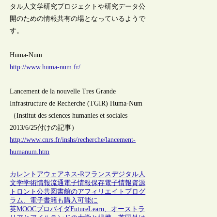
タル人文学研究プロジェクトや研究データ公
開のための情報共有の場となっているようで
す。
Huma-Num
http://www.huma-num.fr/
Lancement de la nouvelle Tres Grande
Infrastructure de Recherche (TGIR) Huma-Num
（Institut des sciences humanies et sociales
2013/6/25付けの記事）
http://www.cnrs.fr/inshs/recherche/lancement-
humanum.htm
カレントアウェアネス-R
フランス
デジタル人
文学
学術情報流通
電子情報保存
電子情報資源
トロント公共図書館のアフィリエイトプログ
ラム、電子書籍も購入可能に
英MOOCプロバイダFutureLearn、オーストラ