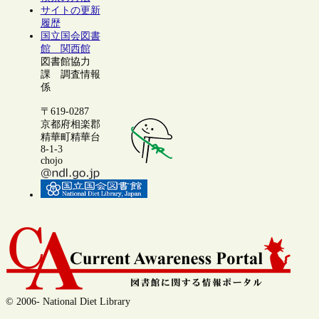
サイトの更新
履歴
国立国会図書
館 関西館
図書館協力
課 調査情報
係
〒619-0287
京都府相楽郡
精華町精華台
8-1-3
chojo
© 2006- National Diet Library