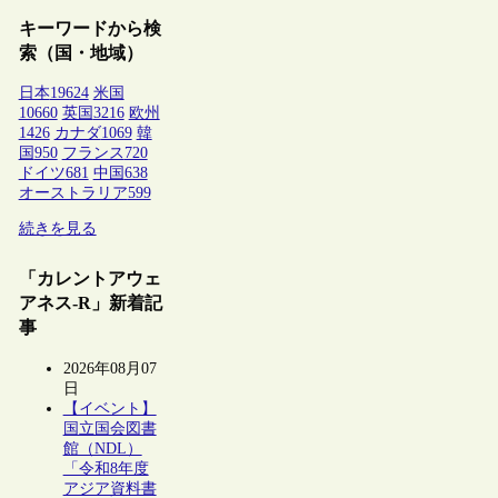
キーワードから検
索（国・地域）
日本
19624
米国
10660
英国
3216
欧州
1426
カナダ
1069
韓
国
950
フランス
720
ドイツ
681
中国
638
オーストラリア
599
続きを見る
「カレントアウェ
アネス-R」新着記
事
2026年08月07
日
【イベント】
国立国会図書
館（NDL）
「令和8年度
アジア資料書