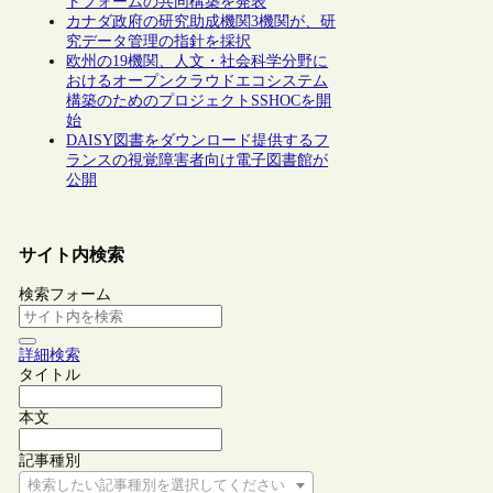
トフォームの共同構築を発表
カナダ政府の研究助成機関3機関が、研
究データ管理の指針を採択
欧州の19機関、人文・社会科学分野に
おけるオープンクラウドエコシステム
構築のためのプロジェクトSSHOCを開
始
DAISY図書をダウンロード提供するフ
ランスの視覚障害者向け電子図書館が
公開
サイト内検索
検索フォーム
詳細検索
タイトル
本文
記事種別
検索したい記事種別を選択してください