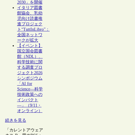
2030」を開催
イタリア図書
館協会、乳幼
児向け読書推
進プロジェク
ト“TuttInLibro”：
全国ネットワ
ークが拡大
【イベント】
国立国会図書
館（NDL）、
科学技術に関
する調査プロ
ジェクト2026
シンポジウム
「AI for
Science―科学
技術政策への
インパクト
―」（9/11・
オンライン）
続きを見る
「カレントアウェア