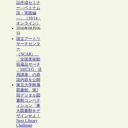
誌作成セミナ
ー―ベトナム
語・実践編
―」（10/14・
オンライン）
2026年08月06
日
国立アートリ
サーチセンタ
ー
（NCAR）、
「全国美術館
収蔵品サーチ
「SHŪZŌ」活
用講座」の鼎
談内容を公開
東京大学附属
図書館、第2
回デジタル図
書館コンペテ
ィション「東
大図書館をデ
ザインせよ！
Next Library
Challenge