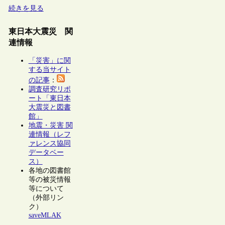
続きを見る
東日本大震災 関
連情報
「災害」に関
する当サイト
の記事
：
調査研究リポ
ート「東日本
大震災と図書
館」
地震・災害 関
連情報（レフ
ァレンス協同
データベー
ス）
各地の図書館
等の被災情報
等について
（外部リン
ク）
saveMLAK