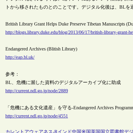
トから移されたものとのことです。デジタル化後は、BLを
British Library Grant Helps Duke Preserve Tibetan Manuscripts
http://blogs.library.duke.edu/blog/2013/06/17/british-library-grant-h
Endangered Archives (Blitish Library)
http://eap.bl.uk/
参考：
BL、危機に瀕した資料のデジタルアーカイブ化に助成
http://current.ndl.go.jp/node/2889
「危機にある文化遺産」を守る-Endangered Archives Progr
http://current.ndl.go.jp/node/4551
カレントアウェアネス-R
インド
中国
米国
英国
国立図書館
デ