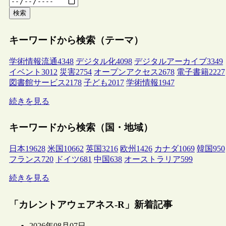
検索
キーワードから検索（テーマ）
学術情報流通
4348
デジタル化
4098
デジタルアーカイブ
3349
イベント
3012
災害
2754
オープンアクセス
2678
電子書籍
2227
図書館サービス
2178
子ども
2017
学術情報
1947
続きを見る
キーワードから検索（国・地域）
日本
19628
米国
10662
英国
3216
欧州
1426
カナダ
1069
韓国
950
フランス
720
ドイツ
681
中国
638
オーストラリア
599
続きを見る
「カレントアウェアネス-R」新着記事
2026年08月07日