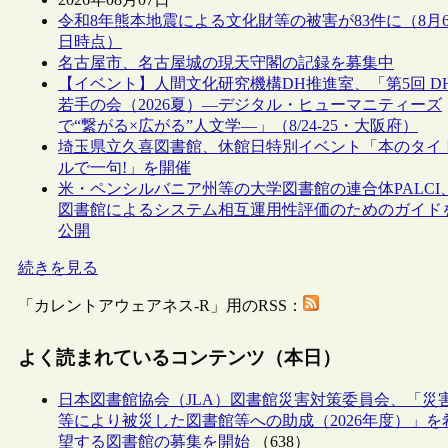
令和8年熊本地震による文化財等の被害が83件に（8月
日時点）
名古屋市、名古屋城の現天守閣の記録を募集中
【イベント】人間文化研究機構DH推進室、「第5回 D
若手の会（2026夏）―デジタル・ヒューマニティーズ
で“繋がる×広がる”人文学―」（8/24-25・大阪府）
埼玉県立久喜図書館、休館日特別イベント「本のタイ
ルで一句!」を開催
米・ペンシルバニア州等の大学図書館の連合体PALCI
図書館によるシステム相互運用性評価のためのガイド
公開
続きを見る
「カレントアウェアネス-R」用のRSS：
よく読まれているコンテンツ（本日）
日本図書館協会（JLA）図書館災害対策委員会、「災
等により被災した図書館等への助成（2026年度）」を
望する図書館の募集を開始
（638）