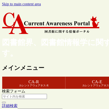
Skip to main content area
図書館界、図書館情報学に関
す。
メインメニュー
CA-R
CA-E
カレントアウェアネス-R
カレントアウェアネス
検索フォーム
詳細検索