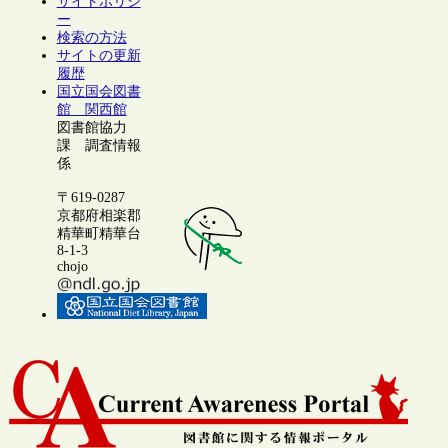
サイトポリシ
ー
検索の方法
サイトの更新
履歴
国立国会図書
館 関西館
図書館協力
課 調査情報
係
〒619-0287
京都府相楽郡
精華町精華台
8-1-3
chojo