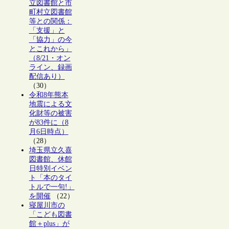
立図書館と市
町村立図書館
等との関係：
「支援」と
「協力」の今
とこれから」
（8/21・オン
ライン、録画
配信あり）
（30）
令和8年熊本
地震による文
化財等の被害
が83件に（8
月6日時点）
（28）
埼玉県立久喜
図書館、休館
日特別イベン
ト「本のタイ
トルで一句!」
を開催
（22）
寝屋川市の
「こども図書
館＋plus」が