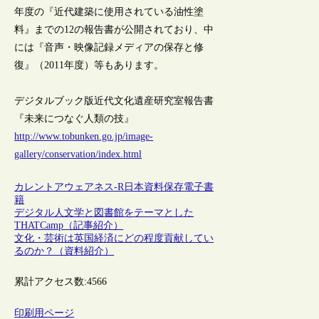
年度の『近代建築に使用されている油性塗
料』までの12の報告書が公開されており、中
には『音声・映像記録メディアの保存と修
復』（2011年度）等もあります。
デジタルブック版近代文化遺産研究室報告書
『未来につなぐ人類の技』
http://www.tobunken.go.jp/image-
gallery/conservation/index.html
カレントアウェアネス-R
日本
資料保存
電子書
籍
デジタル人文学と図書館をテーマとした
THATCamp（記事紹介）
文化・芸術は英国経済にどの程度貢献してい
るのか？（資料紹介）
累計アクセス数:
4566
印刷用ページ