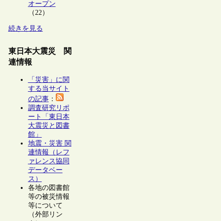
オープン
（22）
続きを見る
東日本大震災 関
連情報
「災害」に関
する当サイト
の記事
：
調査研究リポ
ート「東日本
大震災と図書
館」
地震・災害 関
連情報（レフ
ァレンス協同
データベー
ス）
各地の図書館
等の被災情報
等について
（外部リン