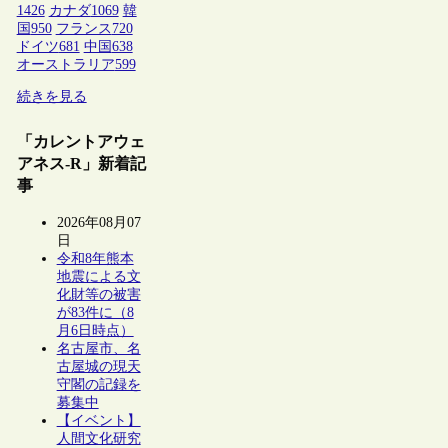
1426
カナダ
1069
韓
国
950
フランス
720
ドイツ
681
中国
638
オーストラリア
599
続きを見る
「カレントアウェ
アネス-R」新着記
事
2026年08月07
日
令和8年熊本
地震による文
化財等の被害
が83件に（8
月6日時点）
名古屋市、名
古屋城の現天
守閣の記録を
募集中
【イベント】
人間文化研究