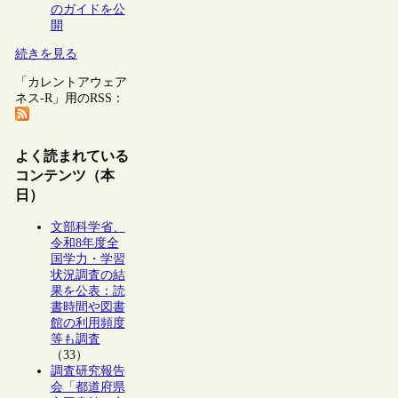
のガイドを公
開
続きを見る
「カレントアウェア
ネス-R」用のRSS：
よく読まれている
コンテンツ（本
日）
文部科学省、
令和8年度全
国学力・学習
状況調査の結
果を公表：読
書時間や図書
館の利用頻度
等も調査
（33）
調査研究報告
会「都道府県