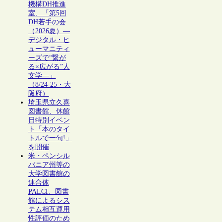
機構DH推進
室、「第5回
DH若手の会
（2026夏）―
デジタル・ヒ
ューマニティ
ーズで“繋が
る×広がる”人
文学―」
（8/24-25・大
阪府）
埼玉県立久喜
図書館、休館
日特別イベン
ト「本のタイ
トルで一句!」
を開催
米・ペンシル
バニア州等の
大学図書館の
連合体
PALCI、図書
館によるシス
テム相互運用
性評価のため