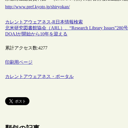
http://www.pref.kyoto.jp/shiryokan/
カレントアウェアネス-R
日本
情報検索
北米研究図書館協会（ARL）、“Research Library Iss
DOAJが開始から10年を迎える
累計アクセス数:
4277
印刷用ページ
カレントアウェアネス・ポータル