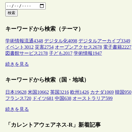
検索
キーワードから検索（テーマ）
学術情報流通
4348
デジタル化
4098
デジタルアーカイブ
3349
イベント
3012
災害
2754
オープンアクセス
2678
電子書籍
2227
図書館サービス
2178
子ども
2017
学術情報
1947
続きを見る
キーワードから検索（国・地域）
日本
19628
米国
10662
英国
3216
欧州
1426
カナダ
1069
韓国
950
フランス
720
ドイツ
681
中国
638
オーストラリア
599
続きを見る
「カレントアウェアネス-R」新着記事