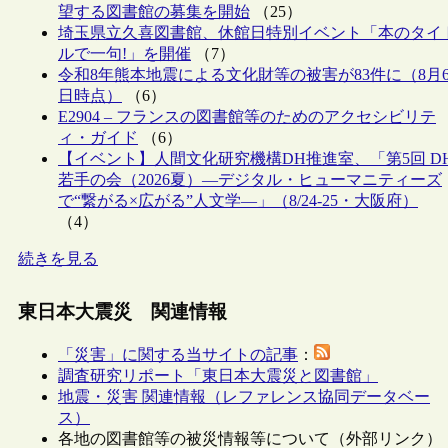
望する図書館の募集を開始
（25）
埼玉県立久喜図書館、休館日特別イベント「本のタイ
ルで一句!」を開催
（7）
令和8年熊本地震による文化財等の被害が83件に（8月
日時点）
（6）
E2904 – フランスの図書館等のためのアクセシビリテ
ィ・ガイド
（6）
【イベント】人間文化研究機構DH推進室、「第5回 D
若手の会（2026夏）―デジタル・ヒューマニティーズ
で“繋がる×広がる”人文学―」（8/24-25・大阪府）
（4）
続きを見る
東日本大震災 関連情報
「災害」に関する当サイトの記事
：
調査研究リポート「東日本大震災と図書館」
地震・災害 関連情報（レファレンス協同データベー
ス）
各地の図書館等の被災情報等について（外部リンク）