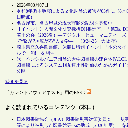
2026年08月07日
令和8年熊本地震による文化財等の被害が83件に（8月
日時点）
名古屋市、名古屋城の現天守閣の記録を募集中
【イベント】人間文化研究機構DH推進室、「第5回 D
若手の会（2026夏）―デジタル・ヒューマニティーズ
で“繋がる×広がる”人文学―」（8/24-25・大阪府）
埼玉県立久喜図書館、休館日特別イベント「本のタイ
ルで一句!」を開催
米・ペンシルバニア州等の大学図書館の連合体PALCI
図書館によるシステム相互運用性評価のためのガイド
公開
続きを見る
「カレントアウェアネス-R」用のRSS：
よく読まれているコンテンツ（本日）
日本図書館協会（JLA）図書館災害対策委員会、「災
等により被災した図書館等への助成（2026年度）」を