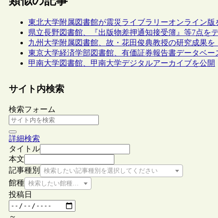
類似の記事
東北大学附属図書館が震災ライブラリーオンライン版
県立長野図書館、『出版物差押通知接受簿』等7点を
九州大学附属図書館、故・花田俊典教授の研究成果を
東京大学経済学部図書館、有価証券報告書データベー
甲南大学図書館、甲南大学デジタルアーカイブを公開
サイト内検索
検索フォーム
詳細検索
タイトル
本文
記事種別
検索したい記事種別を選択してください
館種
検索したい館種を選択してください
投稿日
～