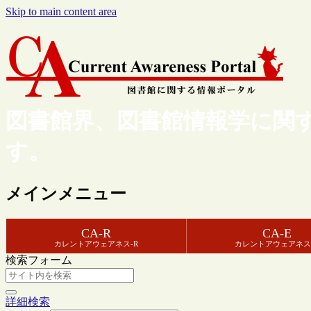
Skip to main content area
図書館界、図書館情報学に関
す。
メインメニュー
CA-R
CA-E
カレントアウェアネス-R
カレントアウェアネス
検索フォーム
詳細検索