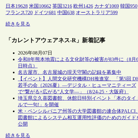
日本
19628
米国
10662
英国
3216
欧州
1426
カナダ
1069
韓国
950
フランス
720
ドイツ
681
中国
638
オーストラリア
599
続きを見る
「カレントアウェアネス-R」新着記事
2026年08月07日
令和8年熊本地震による文化財等の被害が83件に（8月
日時点）
名古屋市、名古屋城の現天守閣の記録を募集中
【イベント】人間文化研究機構DH推進室、「第5回 D
若手の会（2026夏）―デジタル・ヒューマニティーズ
で“繋がる×広がる”人文学―」（8/24-25・大阪府）
埼玉県立久喜図書館、休館日特別イベント「本のタイ
ルで一句!」を開催
米・ペンシルバニア州等の大学図書館の連合体PALCI
図書館によるシステム相互運用性評価のためのガイド
公開
続きを見る