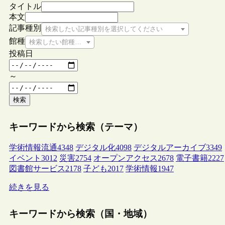
タイトル
本文
記事種別
検索したい記事種別を選択してください
館種
検索したい館種を選択してください
投稿日
～
検索
キーワードから検索（テーマ）
学術情報流通
4348
デジタル化
4098
デジタルアーカイブ
3349
イベント
3012
災害
2754
オープンアクセス
2678
電子書籍
2227
図書館サービス
2178
子ども
2017
学術情報
1947
続きを見る
キーワードから検索（国・地域）