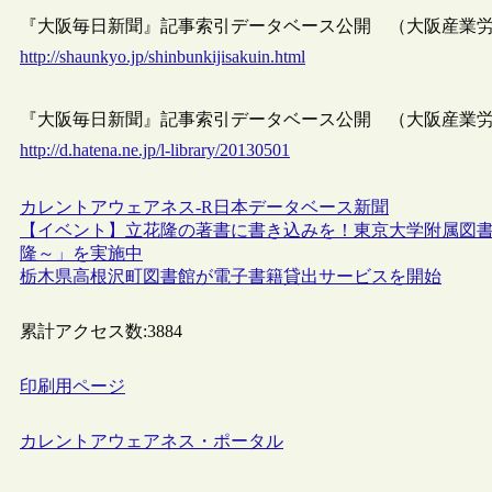
『大阪毎日新聞』記事索引データベース公開 （大阪産業
http://shaunkyo.jp/shinbunkijisakuin.html
『大阪毎日新聞』記事索引データベース公開 （大阪産業労働資
http://d.hatena.ne.jp/l-library/20130501
カレントアウェアネス-R
日本
データベース
新聞
【イベント】立花隆の著書に書き込みを！東京大学附属図
隆～」を実施中
栃木県高根沢町図書館が電子書籍貸出サービスを開始
累計アクセス数:
3884
印刷用ページ
カレントアウェアネス・ポータル