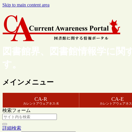
Skip to main content area
図書館界、図書館情報学に関
す。
メインメニュー
CA-R
CA-E
カレントアウェアネス-R
カレントアウェアネス
検索フォーム
詳細検索