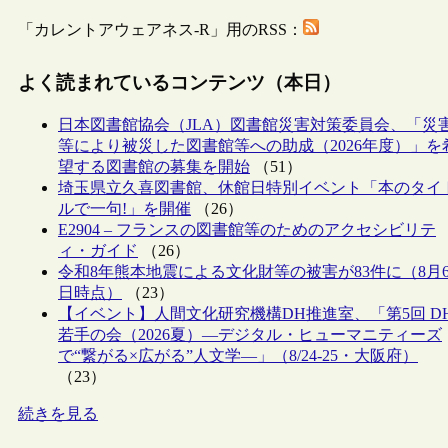
「カレントアウェアネス-R」用のRSS：
よく読まれているコンテンツ（本日）
日本図書館協会（JLA）図書館災害対策委員会、「災
等により被災した図書館等への助成（2026年度）」を
望する図書館の募集を開始
（51）
埼玉県立久喜図書館、休館日特別イベント「本のタイ
ルで一句!」を開催
（26）
E2904 – フランスの図書館等のためのアクセシビリテ
ィ・ガイド
（26）
令和8年熊本地震による文化財等の被害が83件に（8月
日時点）
（23）
【イベント】人間文化研究機構DH推進室、「第5回 D
若手の会（2026夏）―デジタル・ヒューマニティーズ
で“繋がる×広がる”人文学―」（8/24-25・大阪府）
（23）
続きを見る