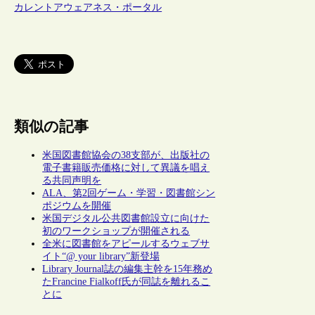
カレントアウェアネス・ポータル
類似の記事
米国図書館協会の38支部が、出版社の
電子書籍販売価格に対して異議を唱え
る共同声明を
ALA、第2回ゲーム・学習・図書館シン
ポジウムを開催
米国デジタル公共図書館設立に向けた
初のワークショップが開催される
全米に図書館をアピールするウェブサ
イト“@ your library”新登場
Library Journal誌の編集主幹を15年務め
たFrancine Fialkoff氏が同誌を離れるこ
とに