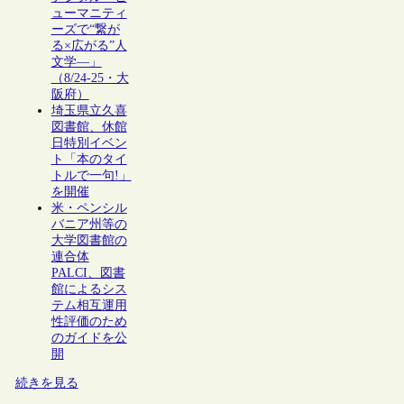
ューマニティ
ーズで“繋が
る×広がる”人
文学―」
（8/24-25・大
阪府）
埼玉県立久喜
図書館、休館
日特別イベン
ト「本のタイ
トルで一句!」
を開催
米・ペンシル
バニア州等の
大学図書館の
連合体
PALCI、図書
館によるシス
テム相互運用
性評価のため
のガイドを公
開
続きを見る