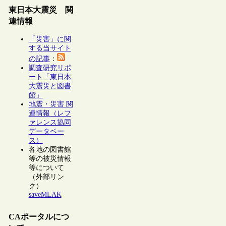
東日本大震災 関
連情報
「災害」に関
する当サイト
の記事
：
調査研究リポ
ート「東日本
大震災と図書
館」
地震・災害 関
連情報（レフ
ァレンス協同
データベー
ス）
各地の図書館
等の被災情報
等について
（外部リン
ク）
saveMLAK
CAポータルにつ