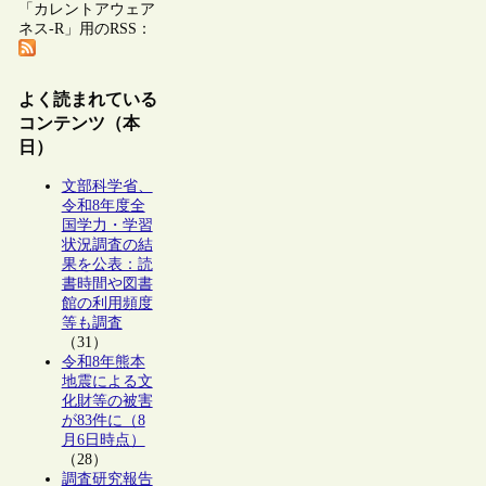
「カレントアウェア
ネス-R」用のRSS：
よく読まれている
コンテンツ（本
日）
文部科学省、
令和8年度全
国学力・学習
状況調査の結
果を公表：読
書時間や図書
館の利用頻度
等も調査
（31）
令和8年熊本
地震による文
化財等の被害
が83件に（8
月6日時点）
（28）
調査研究報告