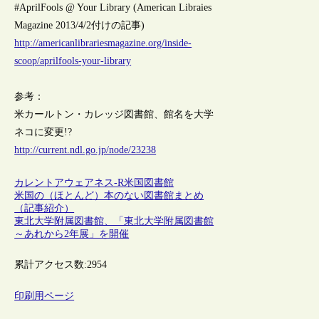
#AprilFools @ Your Library (American Libraies
Magazine 2013/4/2付けの記事)
http://americanlibrariesmagazine.org/inside-
scoop/aprilfools-your-library
参考：
米カールトン・カレッジ図書館、館名を大学
ネコに変更!?
http://current.ndl.go.jp/node/23238
カレントアウェアネス-R
米国
図書館
米国の（ほとんど）本のない図書館まとめ
（記事紹介）
東北大学附属図書館、「東北大学附属図書館
～あれから2年展」を開催
累計アクセス数:
2954
印刷用ページ