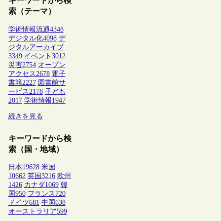
キーワードから検
索（テーマ）
学術情報流通
4348
デジタル化
4098
デ
ジタルアーカイブ
3349
イベント
3012
災害
2754
オープン
アクセス
2678
電子
書籍
2227
図書館サ
ービス
2178
子ども
2017
学術情報
1947
続きを見る
キーワードから検
索（国・地域）
日本
19628
米国
10662
英国
3216
欧州
1426
カナダ
1069
韓
国
950
フランス
720
ドイツ
681
中国
638
オーストラリア
599