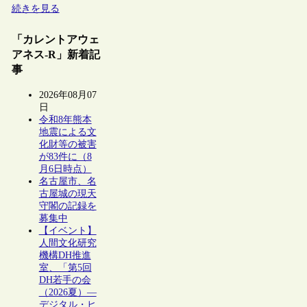
続きを見る
「カレントアウェ
アネス-R」新着記
事
2026年08月07
日
令和8年熊本
地震による文
化財等の被害
が83件に（8
月6日時点）
名古屋市、名
古屋城の現天
守閣の記録を
募集中
【イベント】
人間文化研究
機構DH推進
室、「第5回
DH若手の会
（2026夏）―
デジタル・ヒ