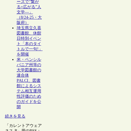
ーズで“繋が
る×広がる”人
文学―」
（8/24-25・大
阪府）
埼玉県立久喜
図書館、休館
日特別イベン
ト「本のタイ
トルで一句!」
を開催
米・ペンシル
バニア州等の
大学図書館の
連合体
PALCI、図書
館によるシス
テム相互運用
性評価のため
のガイドを公
開
続きを見る
「カレントアウェア
ネス-R」用のRSS：