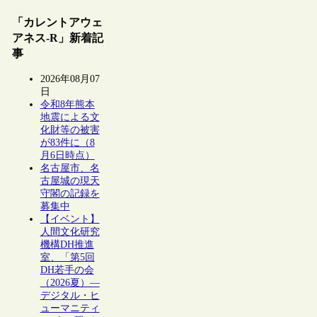
「カレントアウェ
アネス-R」新着記
事
2026年08月07
日
令和8年熊本
地震による文
化財等の被害
が83件に（8
月6日時点）
名古屋市、名
古屋城の現天
守閣の記録を
募集中
【イベント】
人間文化研究
機構DH推進
室、「第5回
DH若手の会
（2026夏）―
デジタル・ヒ
ューマニティ