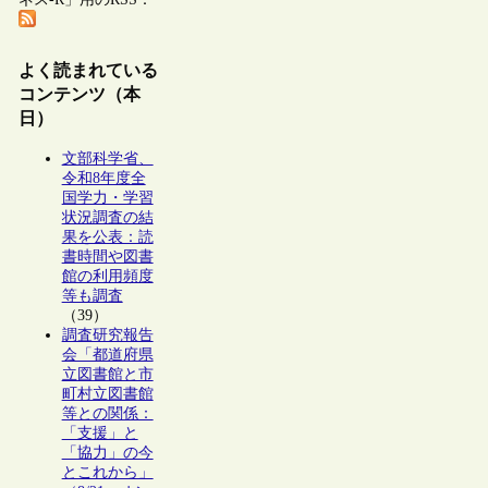
よく読まれている
コンテンツ（本
日）
文部科学省、
令和8年度全
国学力・学習
状況調査の結
果を公表：読
書時間や図書
館の利用頻度
等も調査
（39）
調査研究報告
会「都道府県
立図書館と市
町村立図書館
等との関係：
「支援」と
「協力」の今
とこれから」