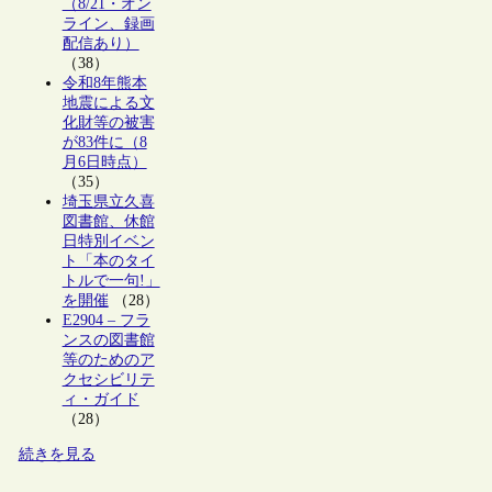
（8/21・オン
ライン、録画
配信あり）
（38）
令和8年熊本
地震による文
化財等の被害
が83件に（8
月6日時点）
（35）
埼玉県立久喜
図書館、休館
日特別イベン
ト「本のタイ
トルで一句!」
を開催
（28）
E2904 – フラ
ンスの図書館
等のためのア
クセシビリテ
ィ・ガイド
（28）
続きを見る