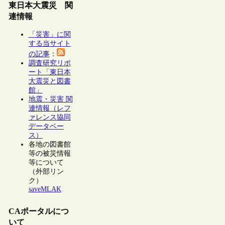
東日本大震災 関
連情報
「災害」に関
する当サイト
の記事
：
調査研究リポ
ート「東日本
大震災と図書
館」
地震・災害 関
連情報（レフ
ァレンス協同
データベー
ス）
各地の図書館
等の被災情報
等について
（外部リン
ク）
saveMLAK
CAポータルにつ
いて