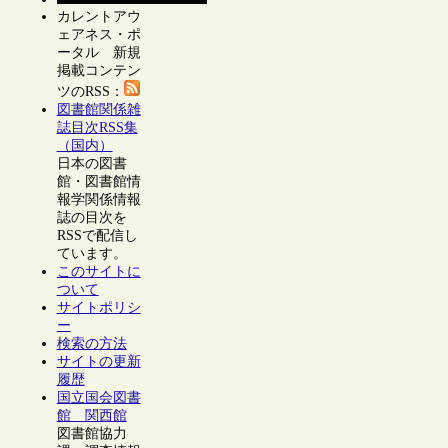
カレントアウ
ェアネス・ポ
ータル 新規
掲載コンテン
ツのRSS：
図書館関係雑
誌目次RSS集
（国内）
日本の図書
館・図書館情
報学関係情報
誌の目次を
RSSで配信し
ています。
このサイトに
ついて
サイトポリシ
ー
検索の方法
サイトの更新
履歴
国立国会図書
館 関西館
図書館協力