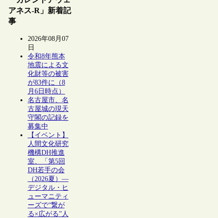
アネス-R」新着記
事
2026年08月07
日
令和8年熊本
地震による文
化財等の被害
が83件に（8
月6日時点）
名古屋市、名
古屋城の現天
守閣の記録を
募集中
【イベント】
人間文化研究
機構DH推進
室、「第5回
DH若手の会
（2026夏）―
デジタル・ヒ
ューマニティ
ーズで“繋が
る×広がる”人