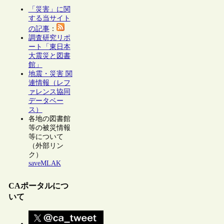
「災害」に関
する当サイト
の記事
：
調査研究リポ
ート「東日本
大震災と図書
館」
地震・災害 関
連情報（レフ
ァレンス協同
データベー
ス）
各地の図書館
等の被災情報
等について
（外部リン
ク）
saveMLAK
CAポータルにつ
いて