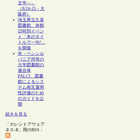
文学―」
（8/24-25・大
阪府）
埼玉県立久喜
図書館、休館
日特別イベン
ト「本のタイ
トルで一句!」
を開催
米・ペンシル
バニア州等の
大学図書館の
連合体
PALCI、図書
館によるシス
テム相互運用
性評価のため
のガイドを公
開
続きを見る
「カレントアウェア
ネス-R」用のRSS：