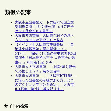
類似の記事
大阪市立図書館カードの提示で国立文
楽劇場公演「4月文楽公演」の1等席チ
ケット代金が10％割引に
大阪市立図書館、大阪市全24区の調べ
方マニュアルが完成したと発表
【イベント】大阪市市史編纂所、「自
治体史編纂事始」展を開催中（～
6/17）、「探そう!大阪の歴史魅力第6回
講演会『日本最初の市史-大阪市史の誕
生-』」も開催予定（6/6）
大阪市立大正図書館、「北陸4県を観光
で応援しよう！」展を開催中
大阪市立図書館、「「大阪市ICT戦略」
に沿った図書館の今後のあり方」とそ
のアクションプランを策定：「大阪市
ICT戦略 第3版」等を踏まえて
サイト内検索