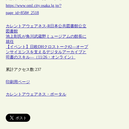
https://www.oml.city.osaka.lg.jp/?
page_id=858#_2518
カレントアウェアネス-R
日本
公共図書館
公立
図書館
池上彰氏が角川武蔵野ミュージアムの館長に
就任
【イベント】日欧DHクロストーク#2―オープ
ンサイエンスを支えるデジタルアーカイブと
司書のスキル―（11/26・オンライン）
累計アクセス数:
237
印刷用ページ
カレントアウェアネス・ポータル