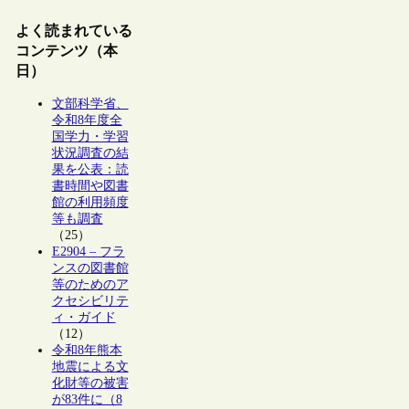
よく読まれている
コンテンツ（本
日）
文部科学省、
令和8年度全
国学力・学習
状況調査の結
果を公表：読
書時間や図書
館の利用頻度
等も調査
（25）
E2904 – フラ
ンスの図書館
等のためのア
クセシビリテ
ィ・ガイド
（12）
令和8年熊本
地震による文
化財等の被害
が83件に（8