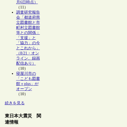
月6日時点）
（11）
調査研究報告
会「都道府県
立図書館と市
町村立図書館
等との関係：
「支援」と
「協力」の今
とこれから」
（8/21・オン
ライン、録画
配信あり）
（10）
寝屋川市の
「こども図書
館＋plus」が
オープン
（10）
続きを見る
東日本大震災 関
連情報