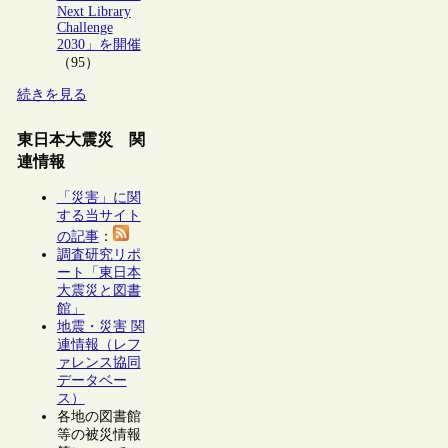
Next Library
Challenge
2030」を開催
（95）
続きを見る
東日本大震災 関
連情報
「災害」に関
する当サイト
の記事
：
調査研究リポ
ート「東日本
大震災と図書
館」
地震・災害 関
連情報（レフ
ァレンス協同
データベー
ス）
各地の図書館
等の被災情報