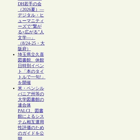
DH若手の会
（2026夏）―
デジタル・ヒ
ューマニティ
ーズで“繋が
る×広がる”人
文学―」
（8/24-25・大
阪府）
埼玉県立久喜
図書館、休館
日特別イベン
ト「本のタイ
トルで一句!」
を開催
米・ペンシル
バニア州等の
大学図書館の
連合体
PALCI、図書
館によるシス
テム相互運用
性評価のため
のガイドを公
開