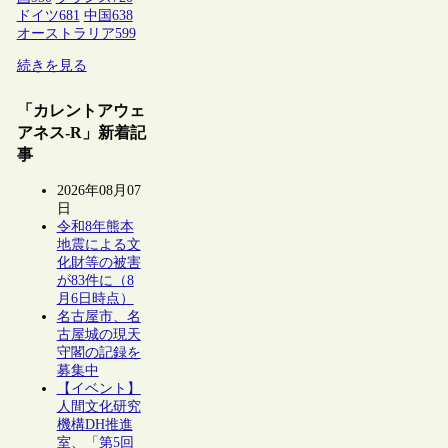
ドイツ
681
中国
638
オーストラリア
599
続きを見る
「カレントアウェ
アネス-R」新着記
事
2026年08月07
日
令和8年熊本
地震による文
化財等の被害
が83件に（8
月6日時点）
名古屋市、名
古屋城の現天
守閣の記録を
募集中
【イベント】
人間文化研究
機構DH推進
室、「第5回