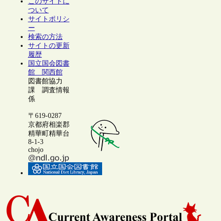
このサイトに
ついて
サイトポリシ
ー
検索の方法
サイトの更新
履歴
国立国会図書
館 関西館
図書館協力
課 調査情報
係
〒619-0287
京都府相楽郡
精華町精華台
8-1-3
chojo