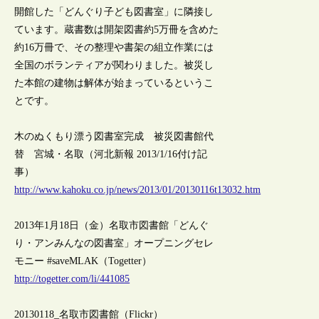
開館した「どんぐり子ども図書室」に隣接し
ています。蔵書数は開架図書約5万冊を含めた
約16万冊で、その整理や書架の組立作業には
全国のボランティアが関わりました。被災し
た本館の建物は解体が始まっているというこ
とです。
木のぬくもり漂う図書室完成 被災図書館代
替 宮城・名取（河北新報 2013/1/16付け記
事）
http://www.kahoku.co.jp/news/2013/01/20130116t13032.htm
2013年1月18日（金）名取市図書館「どんぐ
り・アンみんなの図書室」オープニングセレ
モニー #saveMLAK（Togetter）
http://togetter.com/li/441085
20130118_名取市図書館（Flickr）