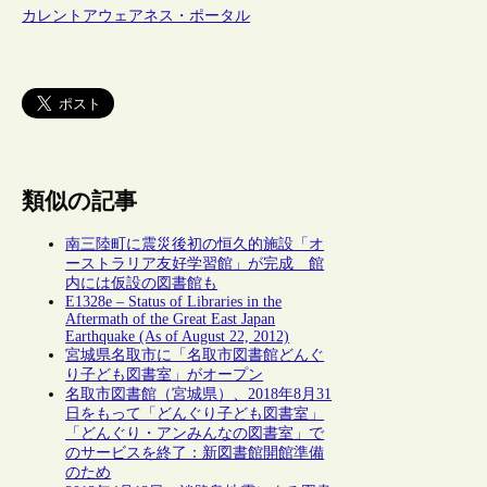
カレントアウェアネス・ポータル
類似の記事
南三陸町に震災後初の恒久的施設「オ
ーストラリア友好学習館」が完成 館
内には仮設の図書館も
E1328e – Status of Libraries in the
Aftermath of the Great East Japan
Earthquake (As of August 22, 2012)
宮城県名取市に「名取市図書館どんぐ
り子ども図書室」がオープン
名取市図書館（宮城県）、2018年8月31
日をもって「どんぐり子ども図書室」
「どんぐり・アンみんなの図書室」で
のサービスを終了：新図書館開館準備
のため