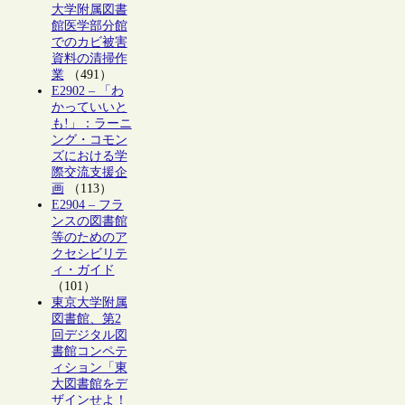
大学附属図書
館医学部分館
でのカビ被害
資料の清掃作
業
（491）
E2902 – 「わ
かっていいと
も!」：ラーニ
ング・コモン
ズにおける学
際交流支援企
画
（113）
E2904 – フラ
ンスの図書館
等のためのア
クセシビリテ
ィ・ガイド
（101）
東京大学附属
図書館、第2
回デジタル図
書館コンペテ
ィション「東
大図書館をデ
ザインせよ！