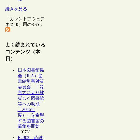
続きを見る
「カレントアウェア
ネス-R」用のRSS：
よく読まれている
コンテンツ（本
日）
日本図書館協
会（JLA）図
書館災害対策
委員会、「災
害等により被
災した図書館
等への助成
（2026年
度）」を希望
する図書館の
募集を開始
（678）
E2903 – 琉球