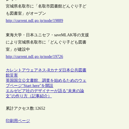
宮城県名取市に「名取市図書館どんぐり子ど
も図書室」がオープン
http://current.ndl.go.jp/node/19889
東海大学・日本ユニセフ・saveMLAK等の支援
により宮城県名取市に「どんぐり子ども図書
室」が建設中
http://current.ndl.go.jp/node/19726
カレントアウェアネス-R
カナダ
日本
公共図書
館
災害
英国国立公文書館、調査を始めるためのウェ
ブページ“Start here”を開設
エルゼビア社のデザイナーが語る“未来の論
文”の作り方（記事紹介）
累計アクセス数:
12652
印刷用ページ