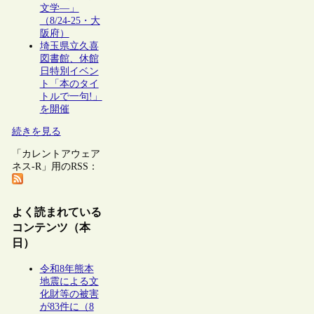
文学―」
（8/24-25・大
阪府）
埼玉県立久喜
図書館、休館
日特別イベン
ト「本のタイ
トルで一句!」
を開催
続きを見る
「カレントアウェア
ネス-R」用のRSS：
よく読まれている
コンテンツ（本
日）
令和8年熊本
地震による文
化財等の被害
が83件に（8