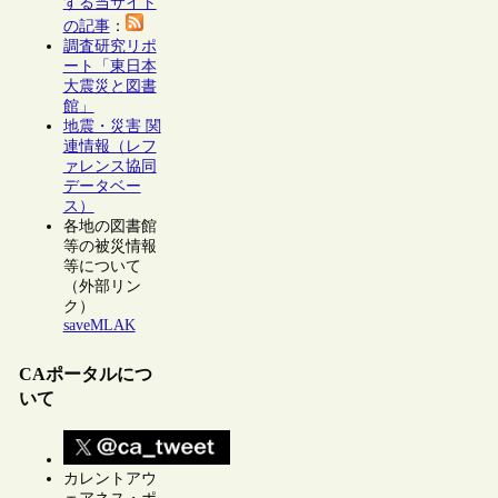
する当サイト
の記事
：
調査研究リポ
ート「東日本
大震災と図書
館」
地震・災害 関
連情報（レフ
ァレンス協同
データベー
ス）
各地の図書館
等の被災情報
等について
（外部リン
ク）
saveMLAK
CAポータルにつ
いて
カレントアウ