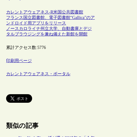
カレントアウェアネス-R
米国
公共図書館
フランス国立図書館、電子図書館“Gallica”のア
ンドロイド用アプリをリリース
ノースカロライナ州立大学、自動書庫とデジ
タルブラウジングを兼ね備えた新館を開館
累計アクセス数:
5776
印刷用ページ
カレントアウェアネス・ポータル
類似の記事