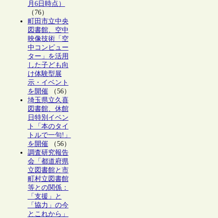
月6日時点）
（76）
町田市立中央
図書館、空中
映像技術「空
中コンピュー
ター」を活用
した子ども向
け体験型展
示・イベント
を開催
（56）
埼玉県立久喜
図書館、休館
日特別イベン
ト「本のタイ
トルで一句!」
を開催
（56）
調査研究報告
会「都道府県
立図書館と市
町村立図書館
等との関係：
「支援」と
「協力」の今
とこれから」