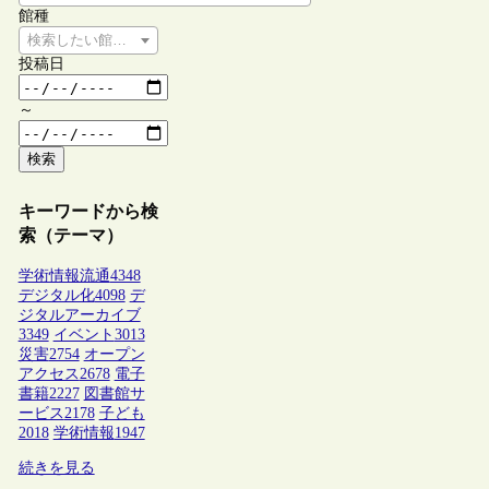
館種
検索したい館種を選択してください
投稿日
～
検索
キーワードから検
索（テーマ）
学術情報流通
4348
デジタル化
4098
デ
ジタルアーカイブ
3349
イベント
3013
災害
2754
オープン
アクセス
2678
電子
書籍
2227
図書館サ
ービス
2178
子ども
2018
学術情報
1947
続きを見る