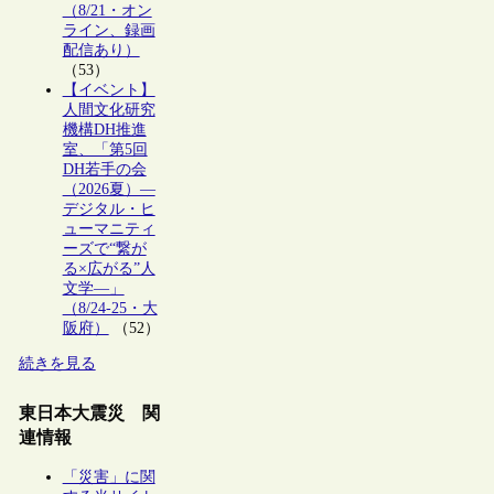
（8/21・オン
ライン、録画
配信あり）
（53）
【イベント】
人間文化研究
機構DH推進
室、「第5回
DH若手の会
（2026夏）―
デジタル・ヒ
ューマニティ
ーズで“繋が
る×広がる”人
文学―」
（8/24-25・大
阪府）
（52）
続きを見る
東日本大震災 関
連情報
「災害」に関