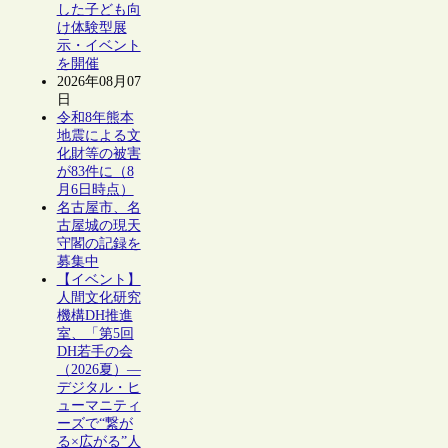
した子ども向
け体験型展
示・イベント
を開催
2026年08月07
日
令和8年熊本
地震による文
化財等の被害
が83件に（8
月6日時点）
名古屋市、名
古屋城の現天
守閣の記録を
募集中
【イベント】
人間文化研究
機構DH推進
室、「第5回
DH若手の会
（2026夏）―
デジタル・ヒ
ューマニティ
ーズで“繋が
る×広がる”人