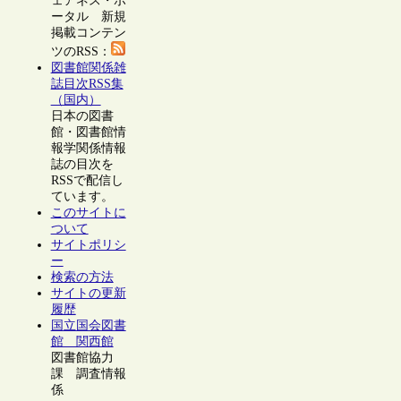
ェアネス・ポ
ータル 新規
掲載コンテン
ツのRSS：
図書館関係雑
誌目次RSS集
（国内）
日本の図書
館・図書館情
報学関係情報
誌の目次を
RSSで配信し
ています。
このサイトに
ついて
サイトポリシ
ー
検索の方法
サイトの更新
履歴
国立国会図書
館 関西館
図書館協力
課 調査情報
係