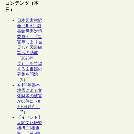
コンテンツ（本
日）
日本図書館協
会（JLA）図
書館災害対策
委員会、「災
害等により被
災した図書館
等への助成
（2026年
度）」を希望
する図書館の
募集を開始
（9）
令和8年熊本
地震による文
化財等の被害
が83件に（8
月6日時点）
（5）
【イベント】
人間文化研究
機構DH推進
室、「第5回