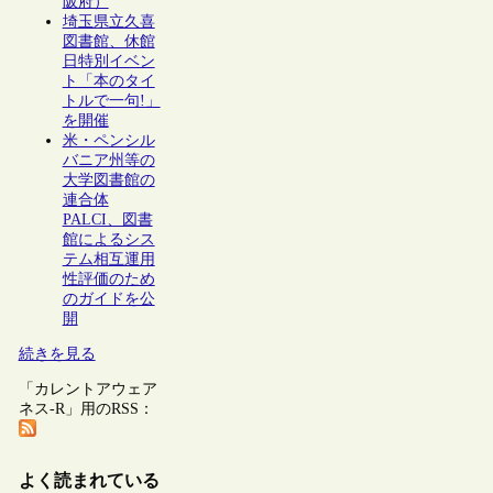
阪府）
埼玉県立久喜
図書館、休館
日特別イベン
ト「本のタイ
トルで一句!」
を開催
米・ペンシル
バニア州等の
大学図書館の
連合体
PALCI、図書
館によるシス
テム相互運用
性評価のため
のガイドを公
開
続きを見る
「カレントアウェア
ネス-R」用のRSS：
よく読まれている