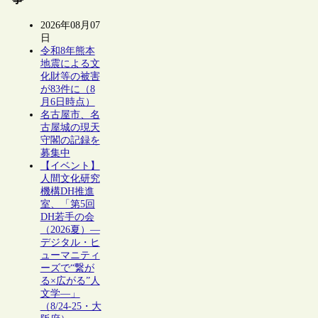
2026年08月07
日
令和8年熊本
地震による文
化財等の被害
が83件に（8
月6日時点）
名古屋市、名
古屋城の現天
守閣の記録を
募集中
【イベント】
人間文化研究
機構DH推進
室、「第5回
DH若手の会
（2026夏）―
デジタル・ヒ
ューマニティ
ーズで“繋が
る×広がる”人
文学―」
（8/24-25・大