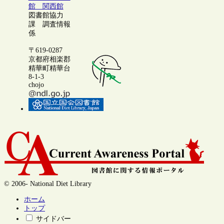
館 関西館
図書館協力
課 調査情報
係
〒619-0287
京都府相楽郡
精華町精華台
8-1-3
chojo
© 2006- National Diet Library
ホーム
トップ
サイドバー