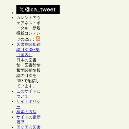
カレントアウ
ェアネス・ポ
ータル 新規
掲載コンテン
ツのRSS：
図書館関係雑
誌目次RSS集
（国内）
日本の図書
館・図書館情
報学関係情報
誌の目次を
RSSで配信し
ています。
このサイトに
ついて
サイトポリシ
ー
検索の方法
サイトの更新
履歴
国立国会図書