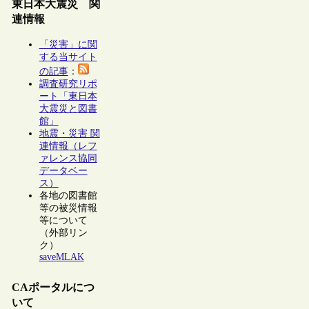
東日本大震災 関
連情報
「災害」に関
する当サイト
の記事
：
調査研究リポ
ート「東日本
大震災と図書
館」
地震・災害 関
連情報（レフ
ァレンス協同
データベー
ス）
各地の図書館
等の被災情報
等について
（外部リン
ク）
saveMLAK
CAポータルにつ
いて