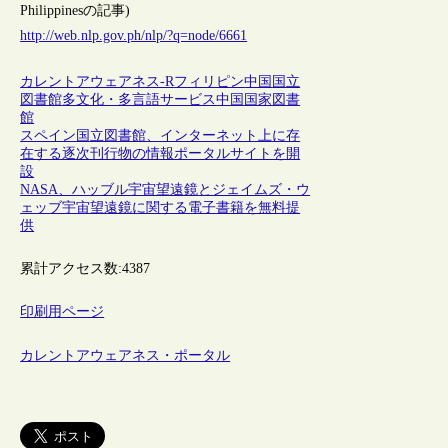
Philippinesの記事)
http://web.nlp.gov.ph/nlp/?q=node/6661
カレントアウェアネス-R
フィリピン
中国
国立
図書館
多文化・多言語サービス
中国国家図書
館
スペイン国立図書館、インターネット上に存
在する逐次刊行物の情報ポータルサイトを開
設
NASA、ハッブル宇宙望遠鏡とジェイムズ・ウ
ェッブ宇宙望遠鏡に関する電子書籍を無料提
供
累計アクセス数:
4387
印刷用ページ
カレントアウェアネス・ポータル