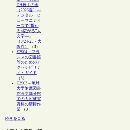
DH若手の会
（2026夏）―
デジタル・ヒ
ューマニティ
ーズで“繋が
る×広がる”人
文学―」
（8/24-25・大
阪府）
（3）
E2904 – フラ
ンスの図書館
等のためのア
クセシビリテ
ィ・ガイド
（3）
E2903 – 琉球
大学附属図書
館医学部分館
でのカビ被害
資料の清掃作
業
（3）
続きを見る