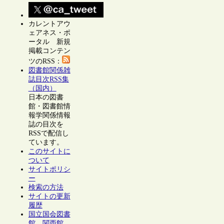
カレントアウ
ェアネス・ポ
ータル 新規
掲載コンテン
ツのRSS：
図書館関係雑
誌目次RSS集
（国内）
日本の図書
館・図書館情
報学関係情報
誌の目次を
RSSで配信し
ています。
このサイトに
ついて
サイトポリシ
ー
検索の方法
サイトの更新
履歴
国立国会図書
館 関西館