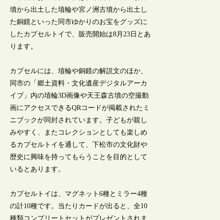
墳から出土した埴輪や宮ノ洲古墳から出土し
た銅鏡といった同市ゆかりのお宝をグッズに
したカプセルトイで、販売開始は8月23日とあ
ります。
カプセルには、埴輪や銅鏡の解説文のほか、
同市の「郷土資料・文化遺産デジタルアーカ
イブ」内の埴輪3D画像や天王森古墳の空撮動
画にアクセスできるQRコードが掲載されたミ
ニブックが同封されています。子どもが親し
みやすく、またコレクションとしても楽しめ
るカプセルトイを通して、下松市の文化財や
歴史に興味を持ってもらうことを目的として
いるとあります。
カプセルトイは、マグネット6種とミラー4種
の計10種です。当たりカードが出ると、全10
種類コンプリートセットがプレゼントされま