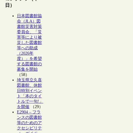
日）
日本図書館協
会（JLA）図
書館災害対策
委員会、「災
害等により被
災した図書館
等への助成
（2026年
度）」を希望
する図書館の
募集を開始
（58）
埼玉県立久喜
図書館、休館
日特別イベン
ト「本のタイ
トルで一句!」
を開催
（29）
E2904 – フラ
ンスの図書館
等のためのア
クセシビリテ