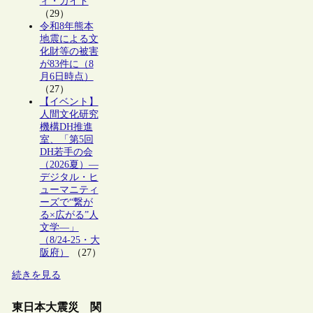
ィ・ガイド
（29）
令和8年熊本
地震による文
化財等の被害
が83件に（8
月6日時点）
（27）
【イベント】
人間文化研究
機構DH推進
室、「第5回
DH若手の会
（2026夏）―
デジタル・ヒ
ューマニティ
ーズで“繋が
る×広がる”人
文学―」
（8/24-25・大
阪府）
（27）
続きを見る
東日本大震災 関