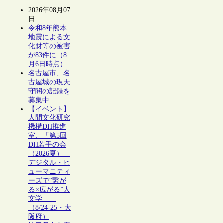
2026年08月07
日
令和8年熊本
地震による文
化財等の被害
が83件に（8
月6日時点）
名古屋市、名
古屋城の現天
守閣の記録を
募集中
【イベント】
人間文化研究
機構DH推進
室、「第5回
DH若手の会
（2026夏）―
デジタル・ヒ
ューマニティ
ーズで“繋が
る×広がる”人
文学―」
（8/24-25・大
阪府）