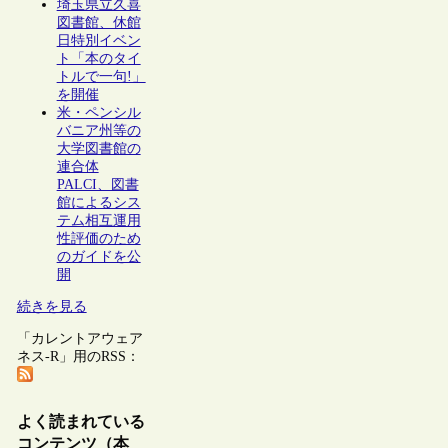
埼玉県立久喜
図書館、休館
日特別イベン
ト「本のタイ
トルで一句!」
を開催
米・ペンシル
バニア州等の
大学図書館の
連合体
PALCI、図書
館によるシス
テム相互運用
性評価のため
のガイドを公
開
続きを見る
「カレントアウェア
ネス-R」用のRSS：
よく読まれている
コンテンツ（本