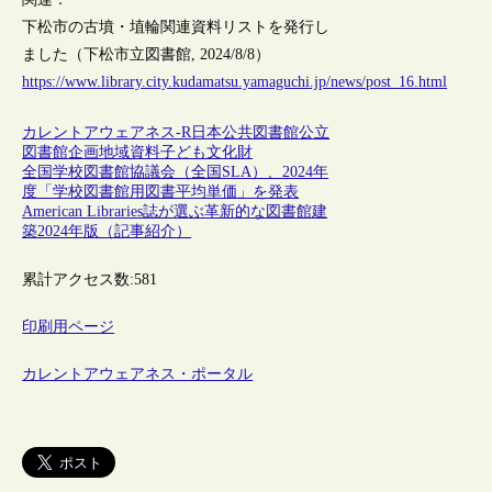
下松市の古墳・埴輪関連資料リストを発行し
ました（下松市立図書館, 2024/8/8）
https://www.library.city.kudamatsu.yamaguchi.jp/news/post_16.html
カレントアウェアネス-R
日本
公共図書館
公立
図書館
企画
地域資料
子ども
文化財
全国学校図書館協議会（全国SLA）、2024年
度「学校図書館用図書平均単価」を発表
American Libraries誌が選ぶ革新的な図書館建
築2024年版（記事紹介）
累計アクセス数:
581
印刷用ページ
カレントアウェアネス・ポータル