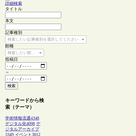
詳細検索
タイトル
本文
記事種別
検索したい記事種別を選択してください
館種
検索したい館種を選択してください
投稿日
～
検索
キーワードから検
索（テーマ）
学術情報流通
4348
デジタル化
4098
デ
ジタルアーカイブ
3349
イベント
3012