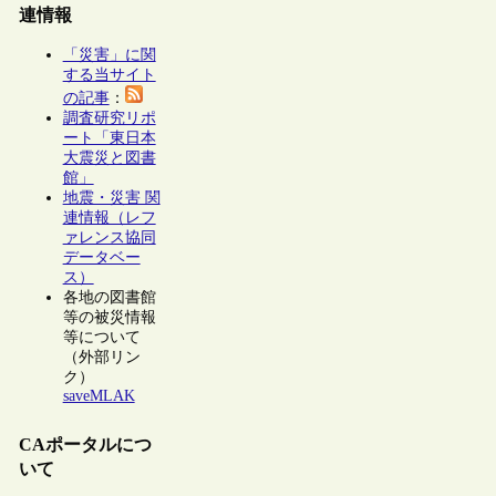
連情報
「災害」に関
する当サイト
の記事
：
調査研究リポ
ート「東日本
大震災と図書
館」
地震・災害 関
連情報（レフ
ァレンス協同
データベー
ス）
各地の図書館
等の被災情報
等について
（外部リン
ク）
saveMLAK
CAポータルにつ
いて