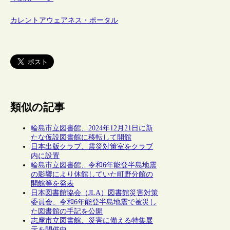
カレントアウェアネス・ポータル
類似の記事
輪島市立図書館、2024年12月21日に新
たな仮設図書館に移転して開館
日本出版クラブ、震災対策室をクラブ
内に設置
輪島市立図書館、令和6年能登半島地震
の影響により休館していた町野分館の
開館等を発表
日本図書館協会（JLA）図書館災害対策
委員会、令和6年能登半島地震で被災し
た図書館の手記を公開
志摩市立図書館、災害に備える特集展
示を開催中