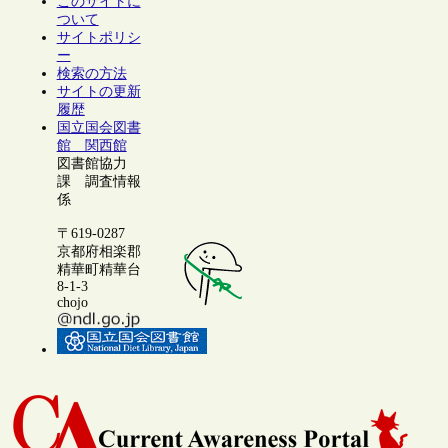
このサイトに
ついて
サイトポリシ
ー
検索の方法
サイトの更新
履歴
国立国会図書
館 関西館
図書館協力
課 調査情報
係
〒619-0287
京都府相楽郡
精華町精華台
8-1-3
chojo