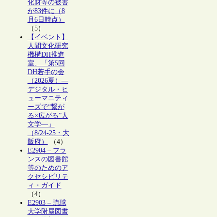
化財等の被害
が83件に（8
月6日時点）
（5）
【イベント】
人間文化研究
機構DH推進
室、「第5回
DH若手の会
（2026夏）―
デジタル・ヒ
ューマニティ
ーズで“繋が
る×広がる”人
文学―」
（8/24-25・大
阪府）
（4）
E2904 – フラ
ンスの図書館
等のためのア
クセシビリテ
ィ・ガイド
（4）
E2903 – 琉球
大学附属図書