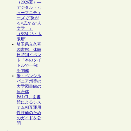
（2026夏）―
デジタル・ヒ
ューマニティ
ーズで“繋が
る×広がる”人
文学―」
（8/24-25・大
阪府）
埼玉県立久喜
図書館、休館
日特別イベン
ト「本のタイ
トルで一句!」
を開催
米・ペンシル
バニア州等の
大学図書館の
連合体
PALCI、図書
館によるシス
テム相互運用
性評価のため
のガイドを公
開