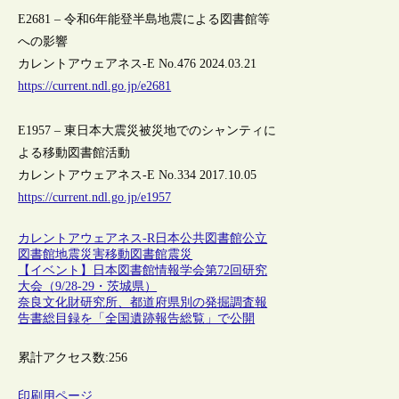
E2681 – 令和6年能登半島地震による図書館等
への影響
カレントアウェアネス-E No.476 2024.03.21
https://current.ndl.go.jp/e2681
E1957 – 東日本大震災被災地でのシャンティに
よる移動図書館活動
カレントアウェアネス-E No.334 2017.10.05
https://current.ndl.go.jp/e1957
カレントアウェアネス-R
日本
公共図書館
公立
図書館
地震
災害
移動図書館
震災
【イベント】日本図書館情報学会第72回研究
大会（9/28-29・茨城県）
奈良文化財研究所、都道府県別の発掘調査報
告書総目録を「全国遺跡報告総覧」で公開
累計アクセス数:
256
印刷用ページ