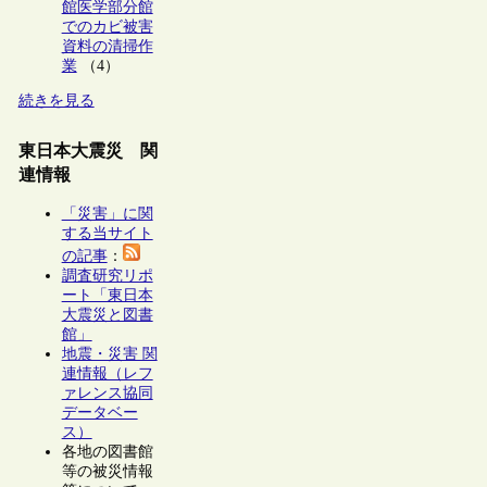
館医学部分館
でのカビ被害
資料の清掃作
業
（4）
続きを見る
東日本大震災 関
連情報
「災害」に関
する当サイト
の記事
：
調査研究リポ
ート「東日本
大震災と図書
館」
地震・災害 関
連情報（レフ
ァレンス協同
データベー
ス）
各地の図書館
等の被災情報