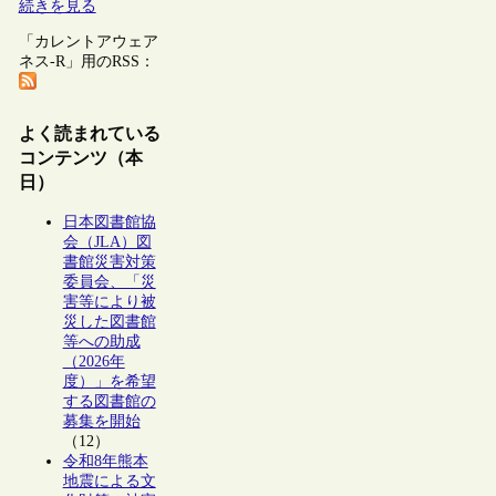
続きを見る
「カレントアウェア
ネス-R」用のRSS：
よく読まれている
コンテンツ（本
日）
日本図書館協
会（JLA）図
書館災害対策
委員会、「災
害等により被
災した図書館
等への助成
（2026年
度）」を希望
する図書館の
募集を開始
（12）
令和8年熊本
地震による文