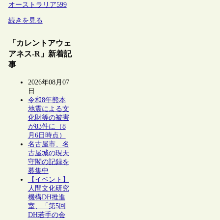
オーストラリア
599
続きを見る
「カレントアウェ
アネス-R」新着記
事
2026年08月07
日
令和8年熊本
地震による文
化財等の被害
が83件に（8
月6日時点）
名古屋市、名
古屋城の現天
守閣の記録を
募集中
【イベント】
人間文化研究
機構DH推進
室、「第5回
DH若手の会