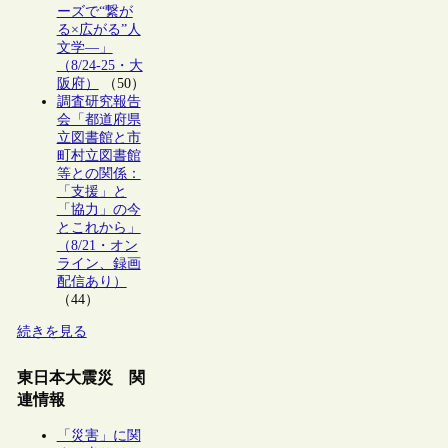
ーズで“繋が
る×広がる”人
文学―」
（8/24-25・大
阪府）
（50）
調査研究報告
会「都道府県
立図書館と市
町村立図書館
等との関係：
「支援」と
「協力」の今
とこれから」
（8/21・オン
ライン、録画
配信あり）
（44）
続きを見る
東日本大震災 関
連情報
「災害」に関