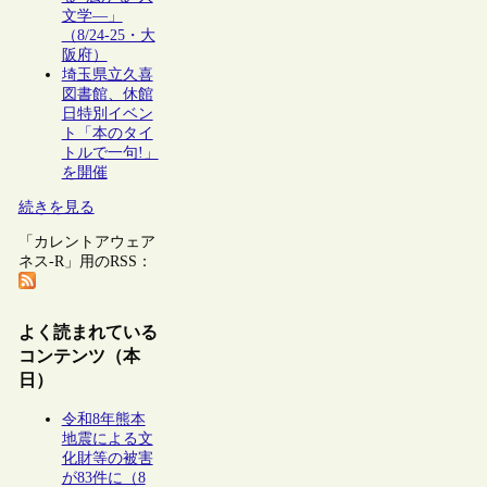
文学―」
（8/24-25・大
阪府）
埼玉県立久喜
図書館、休館
日特別イベン
ト「本のタイ
トルで一句!」
を開催
続きを見る
「カレントアウェア
ネス-R」用のRSS：
よく読まれている
コンテンツ（本
日）
令和8年熊本
地震による文
化財等の被害
が83件に（8