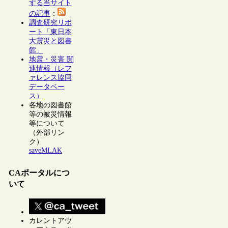
する当サイト
の記事
：
調査研究リポ
ート「東日本
大震災と図書
館」
地震・災害 関
連情報（レフ
ァレンス協同
データベー
ス）
各地の図書館
等の被災情報
等について
（外部リン
ク）
saveMLAK
CAポータルにつ
いて
カレントアウ