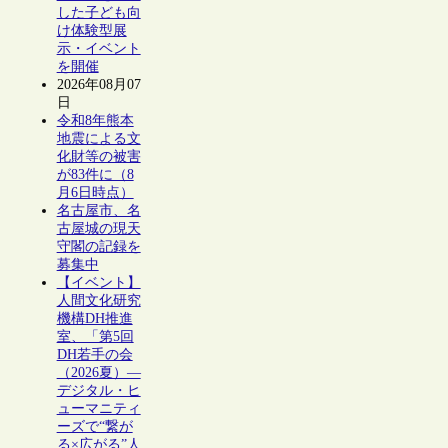
した子ども向
け体験型展
示・イベント
を開催
2026年08月07
日
令和8年熊本
地震による文
化財等の被害
が83件に（8
月6日時点）
名古屋市、名
古屋城の現天
守閣の記録を
募集中
【イベント】
人間文化研究
機構DH推進
室、「第5回
DH若手の会
（2026夏）―
デジタル・ヒ
ューマニティ
ーズで“繋が
る×広がる”人