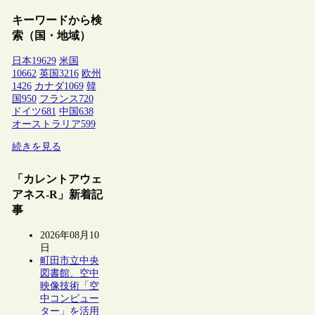
キーワードから検
索（国・地域）
日本
19629
米国
10662
英国
3216
欧州
1426
カナダ
1069
韓
国
950
フランス
720
ドイツ
681
中国
638
オーストラリア
599
続きを見る
「カレントアウェ
アネス-R」新着記
事
2026年08月10
日
町田市立中央
図書館、空中
映像技術「空
中コンピュー
ター」を活用