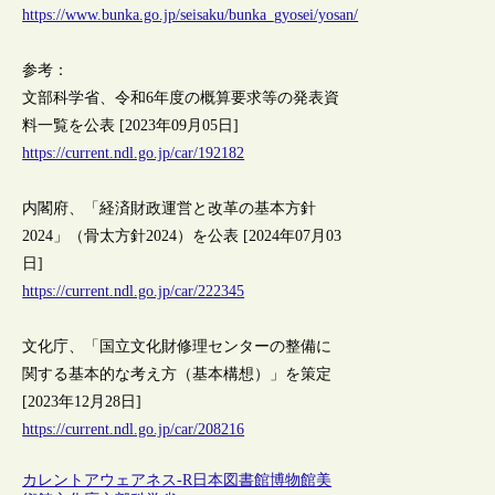
https://www.bunka.go.jp/seisaku/bunka_gyosei/yosan/
参考：
文部科学省、令和6年度の概算要求等の発表資
料一覧を公表 [2023年09月05日]
https://current.ndl.go.jp/car/192182
内閣府、「経済財政運営と改革の基本方針
2024」（骨太方針2024）を公表 [2024年07月03
日]
https://current.ndl.go.jp/car/222345
文化庁、「国立文化財修理センターの整備に
関する基本的な考え方（基本構想）」を策定
[2023年12月28日]
https://current.ndl.go.jp/car/208216
カレントアウェアネス-R
日本
図書館
博物館
美