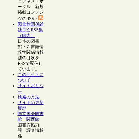
ェアネス・ポ
ータル 新規
掲載コンテン
ツのRSS：
図書館関係雑
誌目次RSS集
（国内）
日本の図書
館・図書館情
報学関係情報
誌の目次を
RSSで配信し
ています。
このサイトに
ついて
サイトポリシ
ー
検索の方法
サイトの更新
履歴
国立国会図書
館 関西館
図書館協力
課 調査情報
係