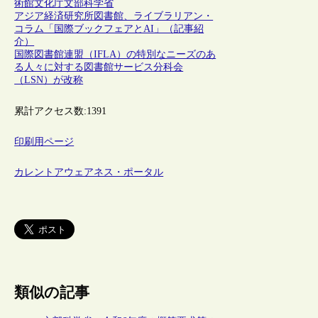
術館
文化庁
文部科学省
アジア経済研究所図書館、ライブラリアン・
コラム「国際ブックフェアとAI」（記事紹
介）
国際図書館連盟（IFLA）の特別なニーズのあ
る人々に対する図書館サービス分科会
（LSN）が改称
累計アクセス数:
1391
印刷用ページ
カレントアウェアネス・ポータル
類似の記事