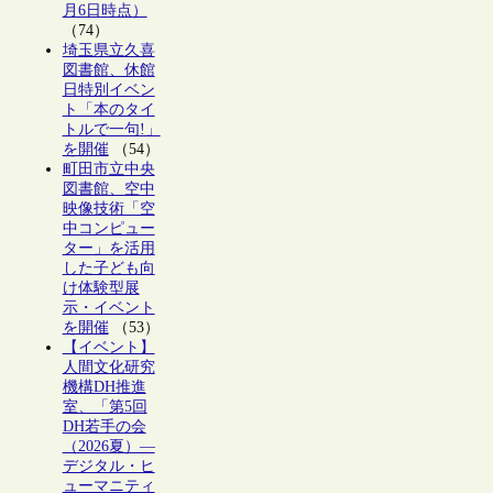
月6日時点）
（74）
埼玉県立久喜
図書館、休館
日特別イベン
ト「本のタイ
トルで一句!」
を開催
（54）
町田市立中央
図書館、空中
映像技術「空
中コンピュー
ター」を活用
した子ども向
け体験型展
示・イベント
を開催
（53）
【イベント】
人間文化研究
機構DH推進
室、「第5回
DH若手の会
（2026夏）―
デジタル・ヒ
ューマニティ