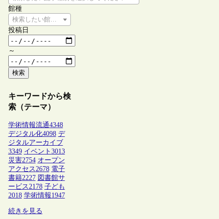
館種
検索したい館種を選択してください
投稿日
～
検索
キーワードから検
索（テーマ）
学術情報流通
4348
デジタル化
4098
デ
ジタルアーカイブ
3349
イベント
3013
災害
2754
オープン
アクセス
2678
電子
書籍
2227
図書館サ
ービス
2178
子ども
2018
学術情報
1947
続きを見る