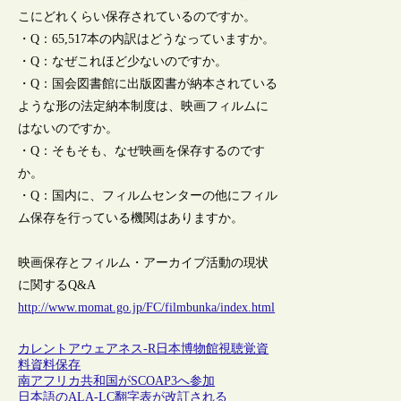
こにどれくらい保存されているのですか。
・Q：65,517本の内訳はどうなっていますか。
・Q：なぜこれほど少ないのですか。
・Q：国会図書館に出版図書が納本されている
ような形の法定納本制度は、映画フィルムに
はないのですか。
・Q：そもそも、なぜ映画を保存するのです
か。
・Q：国内に、フィルムセンターの他にフィル
ム保存を行っている機関はありますか。
映画保存とフィルム・アーカイブ活動の現状
に関するQ&A
http://www.momat.go.jp/FC/filmbunka/index.html
カレントアウェアネス-R
日本
博物館
視聴覚資
料
資料保存
南アフリカ共和国がSCOAP3へ参加
日本語のALA-LC翻字表が改訂される