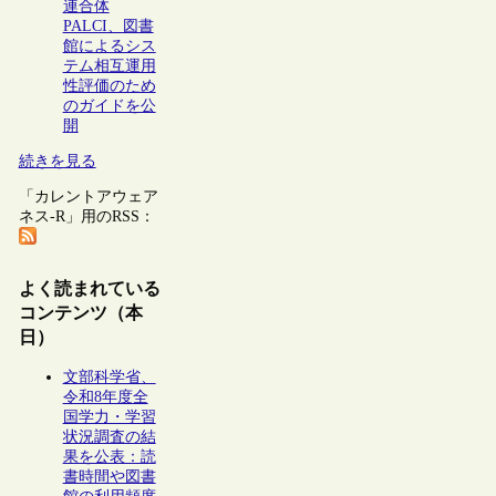
連合体
PALCI、図書
館によるシス
テム相互運用
性評価のため
のガイドを公
開
続きを見る
「カレントアウェア
ネス-R」用のRSS：
よく読まれている
コンテンツ（本
日）
文部科学省、
令和8年度全
国学力・学習
状況調査の結
果を公表：読
書時間や図書