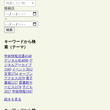
検索したい館種を選択してください
投稿日
～
検索
キーワードから検
索（テーマ）
学術情報流通
4348
デジタル化
4098
デ
ジタルアーカイブ
3349
イベント
3012
災害
2754
オープン
アクセス
2678
電子
書籍
2227
図書館サ
ービス
2178
子ども
2017
学術情報
1947
続きを見る