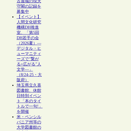
古屋城の現天
守閣の記録を
募集中
【イベント】
人間文化研究
機構DH推進
室、「第5回
DH若手の会
（2026夏）―
デジタル・ヒ
ューマニティ
ーズで“繋が
る×広がる”人
文学―」
（8/24-25・大
阪府）
埼玉県立久喜
図書館、休館
日特別イベン
ト「本のタイ
トルで一句!」
を開催
米・ペンシル
バニア州等の
大学図書館の