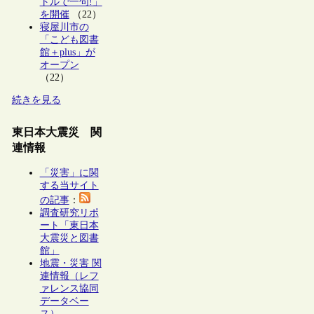
トルで一句!」
を開催
（22）
寝屋川市の
「こども図書
館＋plus」が
オープン
（22）
続きを見る
東日本大震災 関
連情報
「災害」に関
する当サイト
の記事
：
調査研究リポ
ート「東日本
大震災と図書
館」
地震・災害 関
連情報（レフ
ァレンス協同
データベー
ス）