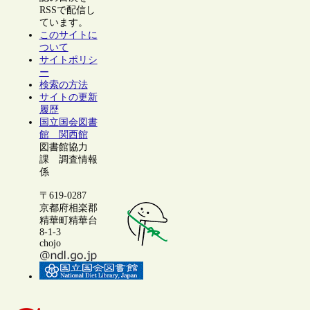
RSSで配信し
ています。
このサイトに
ついて
サイトポリシ
ー
検索の方法
サイトの更新
履歴
国立国会図書
館 関西館
図書館協力
課 調査情報
係
〒619-0287
京都府相楽郡
精華町精華台
8-1-3
chojo