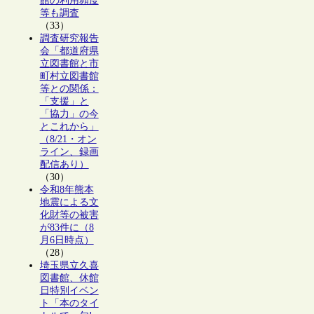
館の利用頻度
等も調査
（33）
調査研究報告
会「都道府県
立図書館と市
町村立図書館
等との関係：
「支援」と
「協力」の今
とこれから」
（8/21・オン
ライン、録画
配信あり）
（30）
令和8年熊本
地震による文
化財等の被害
が83件に（8
月6日時点）
（28）
埼玉県立久喜
図書館、休館
日特別イベン
ト「本のタイ