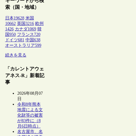
キーワードから検
索（国・地域）
日本
19628
米国
10662
英国
3216
欧州
1426
カナダ
1069
韓
国
950
フランス
720
ドイツ
681
中国
638
オーストラリア
599
続きを見る
「カレントアウェ
アネス-R」新着記
事
2026年08月07
日
令和8年熊本
地震による文
化財等の被害
が83件に（8
月6日時点）
名古屋市、名