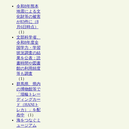
令和8年熊本
地震による文
化財等の被害
が83件に（8
月6日時点）
（1）
文部科学省、
令和8年度全
国学力・学習
状況調査の結
果を公表：読
書時間や図書
館の利用頻度
等も調査
（1）
群馬県、県内
の博物館等で
「埴輪トレー
ディングカー
ド（HANIト
レカ）」を配
布中
（1）
海をつなぐミ
ュージアム