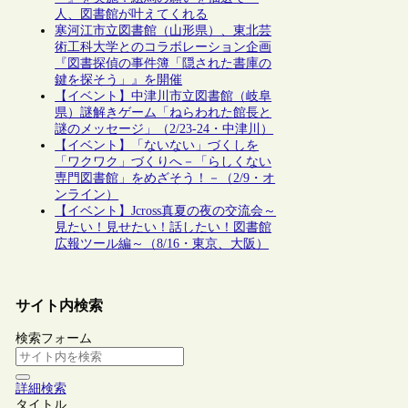
人、図書館が叶えてくれる
寒河江市立図書館（山形県）、東北芸
術工科大学とのコラボレーション企画
『図書探偵の事件簿「隠された書庫の
鍵を探そう」』を開催
【イベント】中津川市立図書館（岐阜
県）謎解きゲーム「ねらわれた館長と
謎のメッセージ」（2/23-24・中津川）
【イベント】「ないない」づくしを
「ワクワク」づくりへ－「らしくない
専門図書館」をめざそう！－（2/9・オ
ンライン）
【イベント】Jcross真夏の夜の交流会～
見たい！見せたい！話したい！図書館
広報ツール編～（8/16・東京、大阪）
サイト内検索
検索フォーム
詳細検索
タイトル