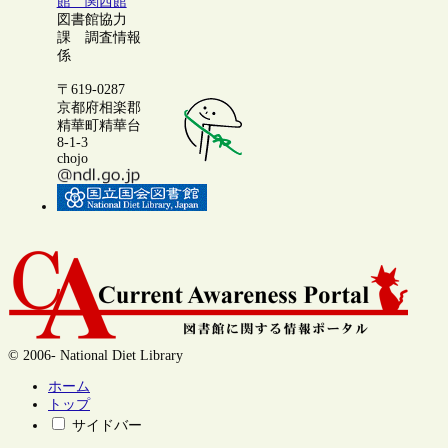
館 関西館
図書館協力
課 調査情報
係
〒619-0287
京都府相楽郡
精華町精華台
8-1-3
chojo
© 2006- National Diet Library
ホーム
トップ
サイドバー