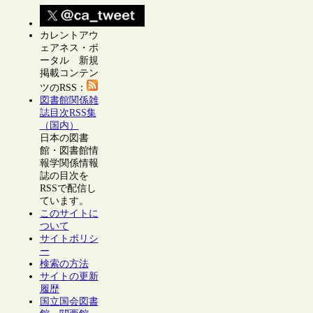
カレントアウ
ェアネス・ポ
ータル 新規
掲載コンテン
ツのRSS：
図書館関係雑
誌目次RSS集
（国内）
日本の図書
館・図書館情
報学関係情報
誌の目次を
RSSで配信し
ています。
このサイトに
ついて
サイトポリシ
ー
検索の方法
サイトの更新
履歴
国立国会図書