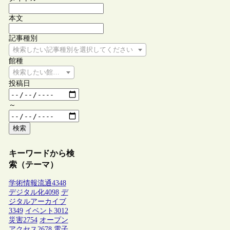
本文
記事種別
検索したい記事種別を選択してください
館種
検索したい館種を選択してください
投稿日
～
検索
キーワードから検
索（テーマ）
学術情報流通
4348
デジタル化
4098
デ
ジタルアーカイブ
3349
イベント
3012
災害
2754
オープン
アクセス
2678
電子