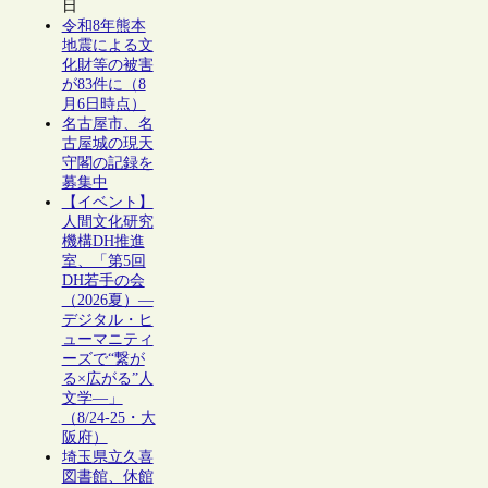
日
令和8年熊本
地震による文
化財等の被害
が83件に（8
月6日時点）
名古屋市、名
古屋城の現天
守閣の記録を
募集中
【イベント】
人間文化研究
機構DH推進
室、「第5回
DH若手の会
（2026夏）―
デジタル・ヒ
ューマニティ
ーズで“繋が
る×広がる”人
文学―」
（8/24-25・大
阪府）
埼玉県立久喜
図書館、休館