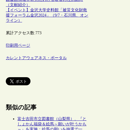
（文献紹介）
【イベント】金沢大学史料館「被災文化財救
援フォーラム金沢2024」（9/7・石川県、オン
ライン）
累計アクセス数:
773
印刷用ページ
カレントアウェアネス・ポータル
類似の記事
富士吉田市立図書館（山梨県）、『と
しょかん福袋＆絵馬～願いが叶うかも
～』を実施：絵馬の願いを抽選で一