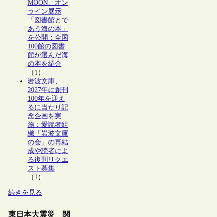
MOON、オン
ライン展示
「図書館とで
あう海の本」
を公開：全国
100館の図書
館が選んだ海
の本を紹介
（1）
岩波文庫、
2027年に創刊
100年を迎え
るに当たり記
念企画を実
施：愛読者組
織「岩波文庫
の会」の再結
成や読者によ
る復刊リクエ
スト募集
（1）
続きを見る
東日本大震災 関