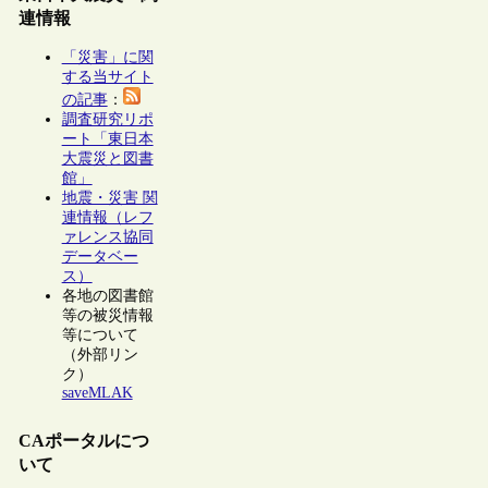
連情報
「災害」に関
する当サイト
の記事
：
調査研究リポ
ート「東日本
大震災と図書
館」
地震・災害 関
連情報（レフ
ァレンス協同
データベー
ス）
各地の図書館
等の被災情報
等について
（外部リン
ク）
saveMLAK
CAポータルにつ
いて