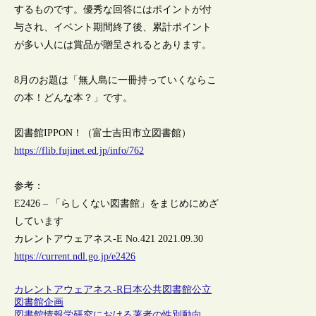
するものです。優秀な回答にはポイントが付
与され、イベント期間終了後、累計ポイント
が多い人には賞品が贈呈されるとあります。
8月のお題は「無人島に一冊持っていくならこ
の本！どんな本？」です。
図書館IPPON！（富士吉田市立図書館）
https://flib.fujinet.ed.jp/info/762
参考：
E2426 – 「らしくない図書館」をまじめにめざ
しています
カレントアウェアネス-E No.421 2021.09.30
https://current.ndl.go.jp/e2426
カレントアウェアネス-R
日本
公共図書館
公立
図書館
企画
図書館情報学研究における著者の性別動向