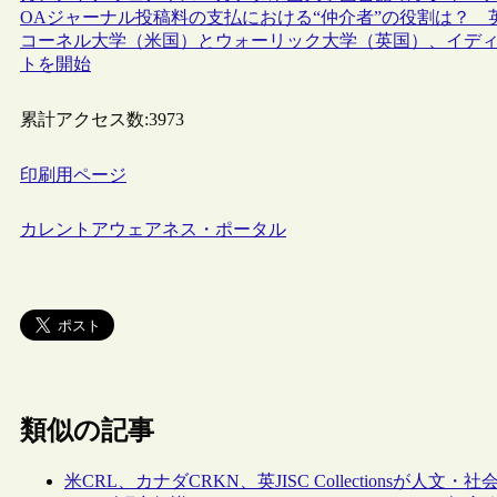
OAジャーナル投稿料の支払における“仲介者”の役割は？ 
コーネル大学（米国）とウォーリック大学（英国）、イデ
トを開始
累計アクセス数:
3973
印刷用ページ
カレントアウェアネス・ポータル
類似の記事
米CRL、カナダCRKN、英JISC Collections