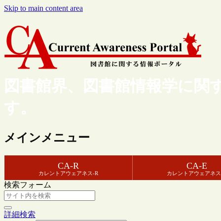
Skip to main content area
図書館界、図書館情報学に関
す。
メインメニュー
CA-R
CA-E
カレントアウェアネス-R
カレントアウェアネス
検索フォーム
詳細検索