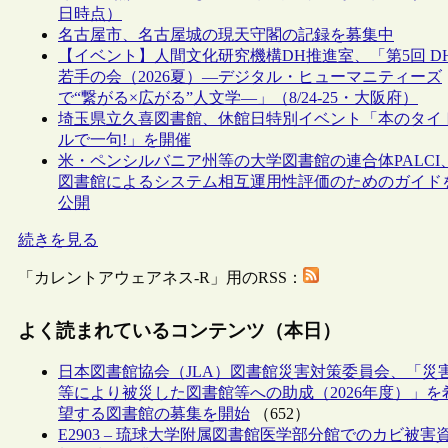
日時点）
名古屋市、名古屋城の現天守閣の記録を募集中
【イベント】人間文化研究機構DH推進室、「第5回 D
若手の会（2026夏）―デジタル・ヒューマニティーズ
で“繋がる×広がる”人文学―」（8/24-25・大阪府）
埼玉県立久喜図書館、休館日特別イベント「本のタイ
ルで一句!」を開催
米・ペンシルバニア州等の大学図書館の連合体PALCI
図書館によるシステム相互運用性評価のためのガイド
公開
続きを見る
「カレントアウェアネス-R」用のRSS：
よく読まれているコンテンツ（本日）
日本図書館協会（JLA）図書館災害対策委員会、「災
等により被災した図書館等への助成（2026年度）」を
望する図書館の募集を開始
（652）
E2903 – 琉球大学附属図書館医学部分館でのカビ被害