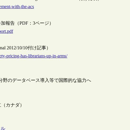
ement-with-the-acs
参加報告（PDF：3ページ）
ort.pdf
 Journal 2012/10/10付け記事）
ety-pricing-has-librarians-up-in-arms/
・社会科学分野のデータベース導入等で国際的な協力へ
立（カナダ）
ナル