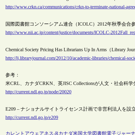
http://www.crkn.ca/communications/crkn-to-terminate-national-agre
国際図書館コンソーシアム連合（ICOLC）2012年秋季会合
http://www.nii.ac.jp/content/justice/documents/ICOLC-2012Fall_rep
Chemical Society Pricing Has Librarians Up In Arms（Library
http://lj.libraryjournal.com/2012/10/academic-libraries/chemical-soci
参考：
米CRL、カナダCRKN、英JISC Collectionsが人文
http://current.ndl.go.jp/node/20020
E209 – ナショナルサイトライセンス計画で非営利法人を設
http://current.ndl.go.jp/e209
カレントアウェアネス-R
カナダ
米国
大学図書館
電子ジャー