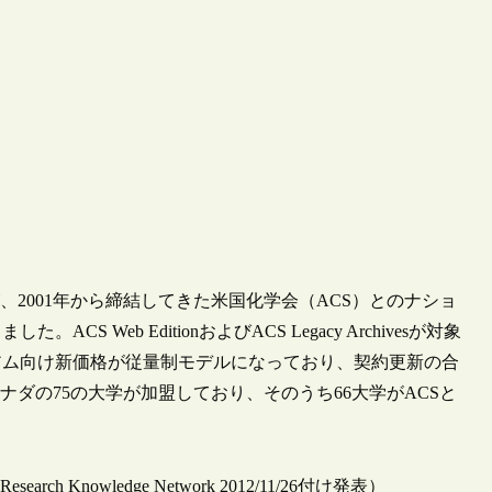
が、2001年から締結してきた米国化学会（ACS）とのナショ
 Web EditionおよびACS Legacy Archivesが対象
アム向け新価格が従量制モデルになっており、契約更新の合
ナダの75の大学が加盟しており、そのうち66大学がACSと
ian Research Knowledge Network 2012/11/26付け発表）