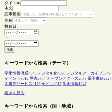
タイトル
本文
記事種別
検索したい記事種別を選択してください
館種
検索したい館種を選択してください
投稿日
～
検索
キーワードから検索（テーマ）
学術情報流通
4348
デジタル化
4098
デジタルアーカイブ
3349
イベント
3012
災害
2754
オープンアクセス
2678
電子書籍
2227
図書館サービス
2178
子ども
2017
学術情報
1947
続きを見る
キーワードから検索（国・地域）