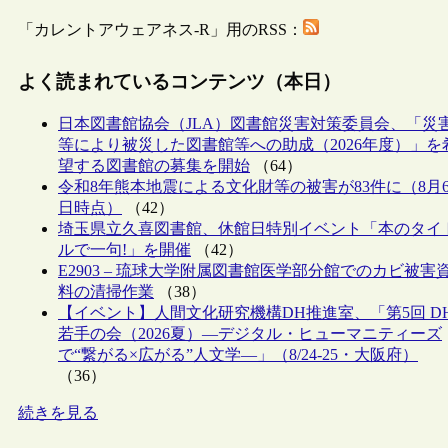
「カレントアウェアネス-R」用のRSS：
よく読まれているコンテンツ（本日）
日本図書館協会（JLA）図書館災害対策委員会、「災
等により被災した図書館等への助成（2026年度）」を
望する図書館の募集を開始
（64）
令和8年熊本地震による文化財等の被害が83件に（8月
日時点）
（42）
埼玉県立久喜図書館、休館日特別イベント「本のタイ
ルで一句!」を開催
（42）
E2903 – 琉球大学附属図書館医学部分館でのカビ被害
料の清掃作業
（38）
【イベント】人間文化研究機構DH推進室、「第5回 D
若手の会（2026夏）―デジタル・ヒューマニティーズ
で“繋がる×広がる”人文学―」（8/24-25・大阪府）
（36）
続きを見る