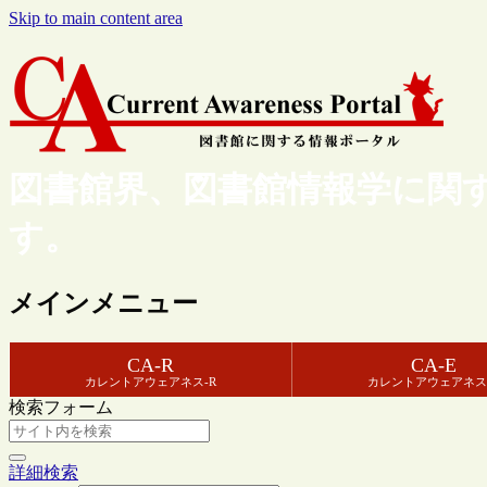
Skip to main content area
図書館界、図書館情報学に関
す。
メインメニュー
CA-R
CA-E
カレントアウェアネス-R
カレントアウェアネス
検索フォーム
詳細検索