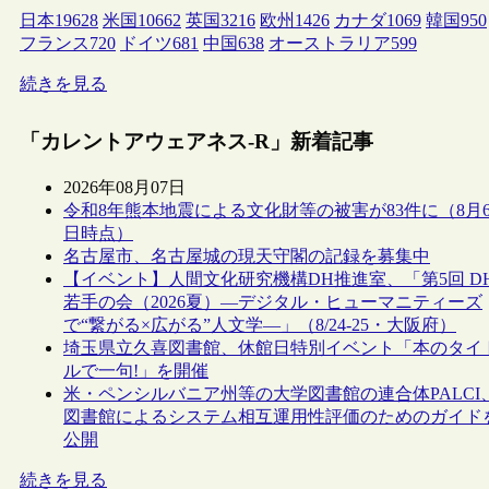
日本
19628
米国
10662
英国
3216
欧州
1426
カナダ
1069
韓国
950
フランス
720
ドイツ
681
中国
638
オーストラリア
599
続きを見る
「カレントアウェアネス-R」新着記事
2026年08月07日
令和8年熊本地震による文化財等の被害が83件に（8月
日時点）
名古屋市、名古屋城の現天守閣の記録を募集中
【イベント】人間文化研究機構DH推進室、「第5回 D
若手の会（2026夏）―デジタル・ヒューマニティーズ
で“繋がる×広がる”人文学―」（8/24-25・大阪府）
埼玉県立久喜図書館、休館日特別イベント「本のタイ
ルで一句!」を開催
米・ペンシルバニア州等の大学図書館の連合体PALCI
図書館によるシステム相互運用性評価のためのガイド
公開
続きを見る