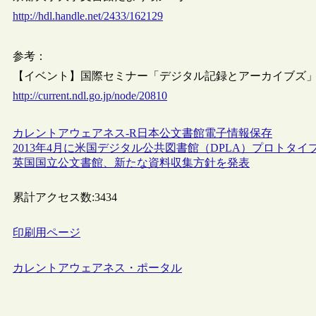
http://hdl.handle.net/2433/162129
参考：
【イベント】国際セミナー「デジタル記録とアーカイブズ」（
http://current.ndl.go.jp/node/20810
カレントアウェアネス-R
日本
公文書館
電子情報保存
2013年4月に米国デジタル公共図書館（DPLA）プロトタ
英国国立公文書館、新たな資料収集方針を発表
累計アクセス数:
3434
印刷用ページ
カレントアウェアネス・ポータル