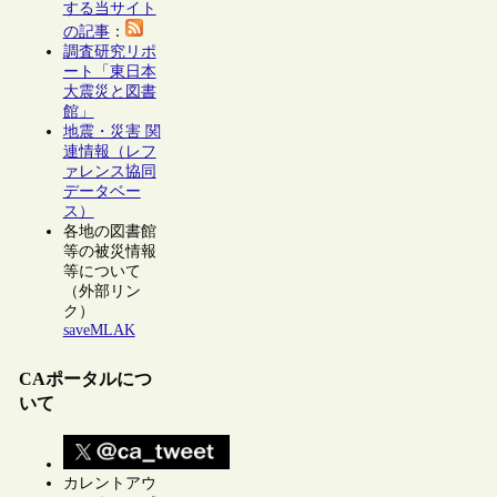
する当サイト
の記事
：
調査研究リポ
ート「東日本
大震災と図書
館」
地震・災害 関
連情報（レフ
ァレンス協同
データベー
ス）
各地の図書館
等の被災情報
等について
（外部リン
ク）
saveMLAK
CAポータルにつ
いて
カレントアウ