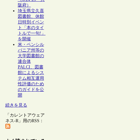
阪府）
埼玉県立久喜
図書館、休館
日特別イベン
ト「本のタイ
トルで一句!」
を開催
米・ペンシル
バニア州等の
大学図書館の
連合体
PALCI、図書
館によるシス
テム相互運用
性評価のため
のガイドを公
開
続きを見る
「カレントアウェア
ネス-R」用のRSS：