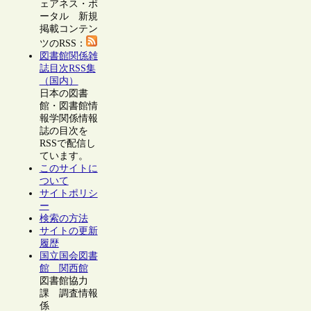
ェアネス・ポ
ータル 新規
掲載コンテン
ツのRSS：
図書館関係雑
誌目次RSS集
（国内）
日本の図書
館・図書館情
報学関係情報
誌の目次を
RSSで配信し
ています。
このサイトに
ついて
サイトポリシ
ー
検索の方法
サイトの更新
履歴
国立国会図書
館 関西館
図書館協力
課 調査情報
係