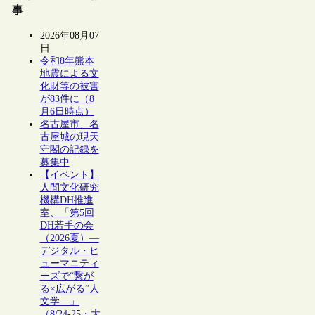
事
2026年08月07
日
令和8年熊本
地震による文
化財等の被害
が83件に（8
月6日時点）
名古屋市、名
古屋城の現天
守閣の記録を
募集中
【イベント】
人間文化研究
機構DH推進
室、「第5回
DH若手の会
（2026夏）―
デジタル・ヒ
ューマニティ
ーズで“繋が
る×広がる”人
文学―」
（8/24-25・大