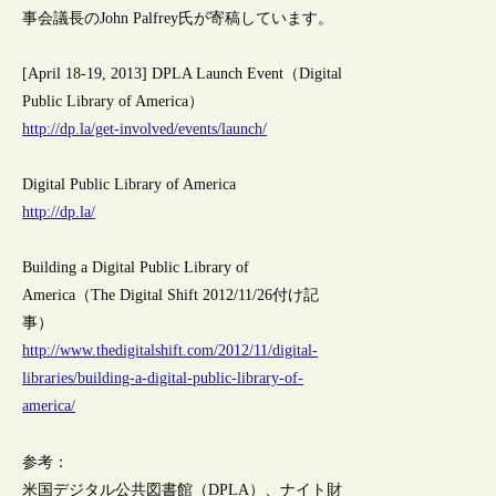
事会議長のJohn Palfrey氏が寄稿しています。
[April 18-19, 2013] DPLA Launch Event（Digital
Public Library of America）
http://dp.la/get-involved/events/launch/
Digital Public Library of America
http://dp.la/
Building a Digital Public Library of
America（The Digital Shift 2012/11/26付け記
事）
http://www.thedigitalshift.com/2012/11/digital-
libraries/building-a-digital-public-library-of-
america/
参考：
米国デジタル公共図書館（DPLA）、ナイト財