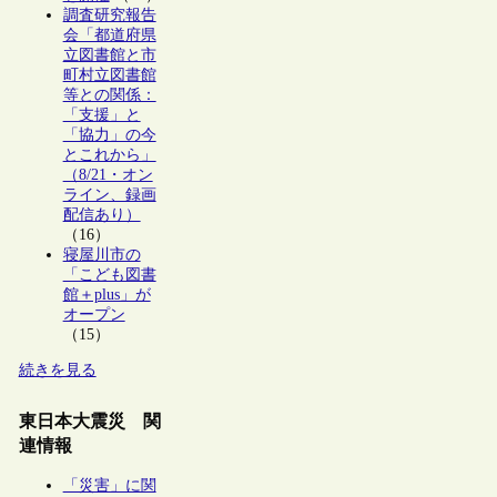
調査研究報告
会「都道府県
立図書館と市
町村立図書館
等との関係：
「支援」と
「協力」の今
とこれから」
（8/21・オン
ライン、録画
配信あり）
（16）
寝屋川市の
「こども図書
館＋plus」が
オープン
（15）
続きを見る
東日本大震災 関
連情報
「災害」に関