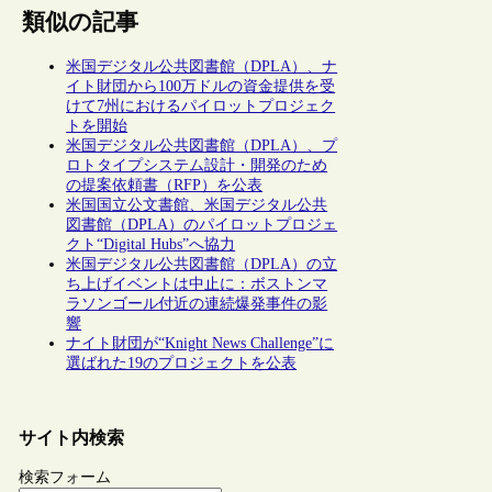
類似の記事
米国デジタル公共図書館（DPLA）、ナ
イト財団から100万ドルの資金提供を受
けて7州におけるパイロットプロジェク
トを開始
米国デジタル公共図書館（DPLA）、プ
ロトタイプシステム設計・開発のため
の提案依頼書（RFP）を公表
米国国立公文書館、米国デジタル公共
図書館（DPLA）のパイロットプロジェ
クト“Digital Hubs”へ協力
米国デジタル公共図書館（DPLA）の立
ち上げイベントは中止に：ボストンマ
ラソンゴール付近の連続爆発事件の影
響
ナイト財団が“Knight News Challenge”に
選ばれた19のプロジェクトを公表
サイト内検索
検索フォーム