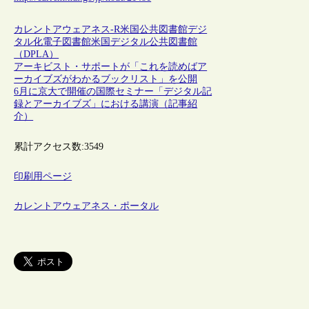
カレントアウェアネス-R
米国
公共図書館
デジ
タル化
電子図書館
米国デジタル公共図書館
（DPLA）
アーキビスト・サポートが「これを読めばア
ーカイブズがわかるブックリスト」を公開
6月に京大で開催の国際セミナー「デジタル記
録とアーカイブズ」における講演（記事紹
介）
累計アクセス数:
3549
印刷用ページ
カレントアウェアネス・ポータル