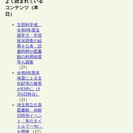
よく読まれている
コンテンツ（本
日）
文部科学省、
令和8年度全
国学力・学習
状況調査の結
果を公表：読
書時間や図書
館の利用頻度
等も調査
（27）
令和8年熊本
地震による文
化財等の被害
が83件に（8
月6日時点）
（21）
埼玉県立久喜
図書館、休館
日特別イベン
ト「本のタイ
トルで一句!」
を開催
（17）