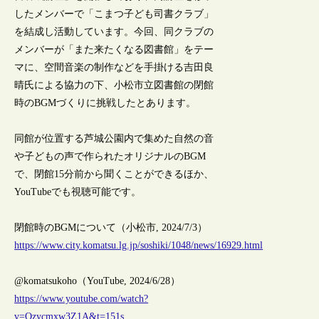
したメンバーで「こまつ子ども司書クラブ」
を結成し活動しています。今回、同クラブの
メンバーが「また来たくなる図書館」をテー
マに、空間音楽の制作などを手掛ける吉田良
晴氏による協力の下、小松市立図書館の閉館
時のBGMづくりに挑戦したとあります。
同館が位置する芦城公園内で集めた自然の音
や子どもの声で作られたオリジナルのBGM
で、閉館15分前から聞くことができるほか、
YouTubeでも視聴可能です。
閉館時のBGMについて（小松市, 2024/7/3）
https://www.city.komatsu.lg.jp/soshiki/1048/news/16929.html
@komatsukoho（YouTube, 2024/6/28）
https://www.youtube.com/watch?
v=Ozycmxw3Z1A&t=151s