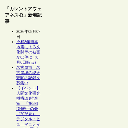
「カレントアウェ
アネス-R」新着記
事
2026年08月07
日
令和8年熊本
地震による文
化財等の被害
が83件に（8
月6日時点）
名古屋市、名
古屋城の現天
守閣の記録を
募集中
【イベント】
人間文化研究
機構DH推進
室、「第5回
DH若手の会
（2026夏）―
デジタル・ヒ
ューマニティ