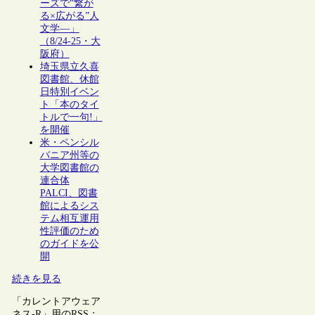
ーズで“繋が
る×広がる”人
文学―」
（8/24-25・大
阪府）
埼玉県立久喜
図書館、休館
日特別イベン
ト「本のタイ
トルで一句!」
を開催
米・ペンシル
バニア州等の
大学図書館の
連合体
PALCI、図書
館によるシス
テム相互運用
性評価のため
のガイドを公
開
続きを見る
「カレントアウェア
ネス-R」用のRSS：