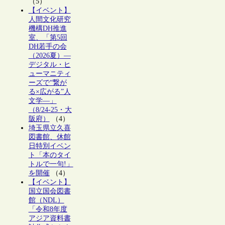
（5）
【イベント】
人間文化研究
機構DH推進
室、「第5回
DH若手の会
（2026夏）―
デジタル・ヒ
ューマニティ
ーズで“繋が
る×広がる”人
文学―」
（8/24-25・大
阪府）
（4）
埼玉県立久喜
図書館、休館
日特別イベン
ト「本のタイ
トルで一句!」
を開催
（4）
【イベント】
国立国会図書
館（NDL）
「令和8年度
アジア資料書