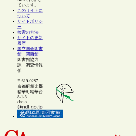
ています。
このサイトに
ついて
サイトポリシ
ー
検索の方法
サイトの更新
履歴
国立国会図書
館 関西館
図書館協力
課 調査情報
係
〒619-0287
京都府相楽郡
精華町精華台
8-1-3
chojo