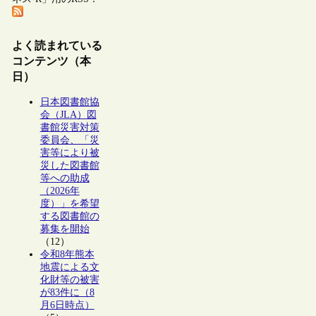
よく読まれている
コンテンツ（本
日）
日本図書館協
会（JLA）図
書館災害対策
委員会、「災
害等により被
災した図書館
等への助成
（2026年
度）」を希望
する図書館の
募集を開始
（12）
令和8年熊本
地震による文
化財等の被害
が83件に（8
月6日時点）