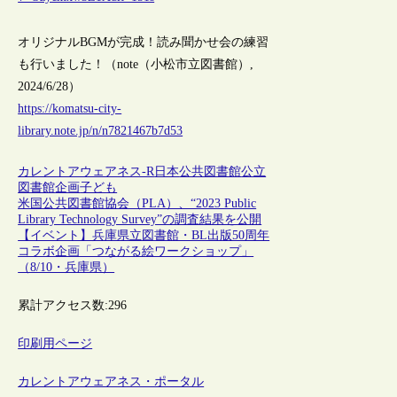
オリジナルBGMが完成！読み聞かせ会の練習
も行いました！（note（小松市立図書館）,
2024/6/28）
https://komatsu-city-
library.note.jp/n/n7821467b7d53
カレントアウェアネス-R
日本
公共図書館
公立
図書館
企画
子ども
米国公共図書館協会（PLA）、“2023 Public
Library Technology Survey”の調査結果を公開
【イベント】兵庫県立図書館・BL出版50周年
コラボ企画「つながる絵ワークショップ」
（8/10・兵庫県）
累計アクセス数:
296
印刷用ページ
カレントアウェアネス・ポータル