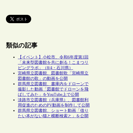
類似の記事
【イベント】小松市、令和6年度第1回
「未来型図書館を共に創る！こまつリ
ビングラボ」（8/4・石川県）
宮崎県立図書館、図書館歌「宮崎県立
図書館の歌」の動画を公開
群馬県立図書館、書庫内をドローンで
撮影した動画「図書館でドローンを飛
ばしてみた」をYouTube上で公開
淡路市立図書館（兵庫県）、図書館利
用促進のためのPV動画を制作して公開
群馬県立図書館、ショート動画「借り
たい本がない猫と横断検索と」を公開