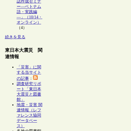
誌作成セミナ
ー―ベトナム
語・実践編
―」（10/14・
オンライン）
（4）
続きを見る
東日本大震災 関
連情報
「災害」に関
する当サイト
の記事
：
調査研究リポ
ート「東日本
大震災と図書
館」
地震・災害 関
連情報（レフ
ァレンス協同
データベー
ス）